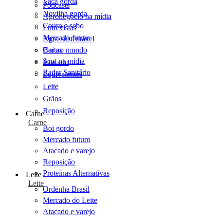
Vaca gorda
Podcasts
Novilha gorda
Agronegócio na mídia
Couro e sebo
Entrevistas
Mercado futuro
Agro sustentável
Cartas
Boi no mundo
Scot na mídia
Atacado
Radar Sanitário
Equivalentes
Leite
Grãos
Reposição
Carne
Carne
Boi gordo
Mercado futuro
Atacado e varejo
Reposição
Proteínas Alternativas
Leite
Leite
Ordenha Brasil
Mercado do Leite
Atacado e varejo