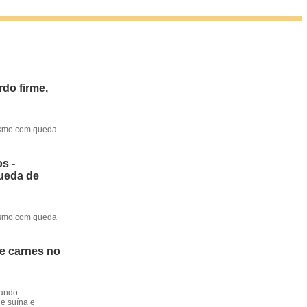
do firme,
mesmo com queda
s -
queda de
mesmo com queda
de carnes no
dando
e suína e