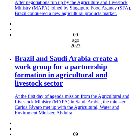
After negotiations run up by the Agriculture and Livestock
Ministry (MAPA) joined by Singapure Food Agancy (SFA),
Brazil conquered a new agricultural products market.
09
ago
2023
Brazil and Saudi Arabia create a
work group for a partnership
formation in agricultural and
livestock sector
At the first day of agenda mission from the Agricultural and
Livestock Ministry (MAPA) in Saudi Arabia, the minister
Carlos Fávaro met up with the Agricultural, Water and
Enviroment Minister, Abdulra
09