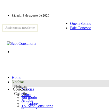
Sábado, 8 de agosto de 2026
Quem Somos
Fale Conosco
Assine nossa newsletter
Home
Notícias
Notícias
Cotações
Notícias
Cotações
Clima
Boi gordo
Artigos
Indicadores
TV Scot Consultoria