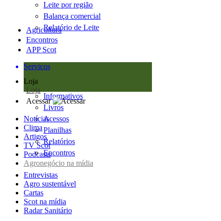
Leite por região
Balança comercial
Relatório de Leite
Agricultura
Encontros
APP Scot
Serviços
Loja
Loja
Informativos
Acessar
Livros
Notícias
Acessos
Clima
Planilhas
Artigos
Relatórios
TV Scot
Encontros
Podcasts
Agronegócio na mídia
Entrevistas
Agro sustentável
Cartas
Scot na mídia
Radar Sanitário