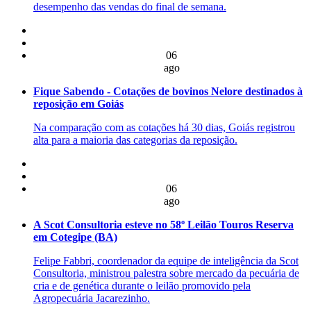
desempenho das vendas do final de semana.
06
ago
Fique Sabendo - Cotações de bovinos Nelore destinados à
reposição em Goiás
Na comparação com as cotações há 30 dias, Goiás registrou
alta para a maioria das categorias da reposição.
06
ago
A Scot Consultoria esteve no 58º Leilão Touros Reserva
em Cotegipe (BA)
Felipe Fabbri, coordenador da equipe de inteligência da Scot
Consultoria, ministrou palestra sobre mercado da pecuária de
cria e de genética durante o leilão promovido pela
Agropecuária Jacarezinho.