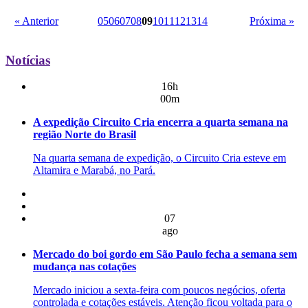
« Anterior
05
06
07
08
09
10
11
12
13
14
Próxima »
Notícias
16h
00m
A expedição Circuito Cria encerra a quarta semana na
região Norte do Brasil
Na quarta semana de expedição, o Circuito Cria esteve em
Altamira e Marabá, no Pará.
07
ago
Mercado do boi gordo em São Paulo fecha a semana sem
mudança nas cotações
Mercado iniciou a sexta-feira com poucos negócios, oferta
controlada e cotações estáveis. Atenção ficou voltada para o