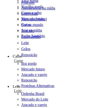
Vaca gorda
Podcasts
Novilha gorda
Agronegócio na mídia
Couro e sebo
Entrevistas
Mercado futuro
Agro sustentável
Cartas
Boi no mundo
Scot na mídia
Atacado
Radar Sanitário
Equivalentes
Leite
Grãos
Reposição
Carne
Carne
Boi gordo
Mercado futuro
Atacado e varejo
Reposição
Proteínas Alternativas
Leite
Leite
Ordenha Brasil
Mercado do Leite
Atacado e varejo