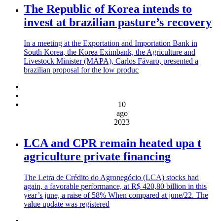
The Republic of Korea intends to
invest at brazilian pasture’s recovery
In a meeting at the Exportation and Importation Bank in
South Korea, the Korea Eximbank, the Agriculture and
Livestock Minister (MAPA), Carlos Fávaro, presented a
brazilian proposal for the low produc
10
ago
2023
LCA and CPR remain heated upa t
agriculture private financing
The Letra de Crédito do Agronegócio (LCA) stocks had
again, a favorable performance, at R$ 420,80 billion in this
year’s june, a raise of 58% When compared at june/22. The
value update was registered