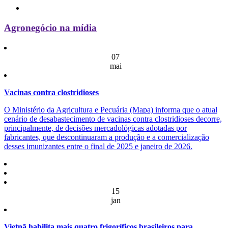
Agronegócio na mídia
07
mai
Vacinas contra clostridioses
O Ministério da Agricultura e Pecuária (Mapa) informa que o atual
cenário de desabastecimento de vacinas contra clostridioses decorre,
principalmente, de decisões mercadológicas adotadas por
fabricantes, que descontinuaram a produção e a comercialização
desses imunizantes entre o final de 2025 e janeiro de 2026.
15
jan
Vietnã habilita mais quatro frigoríficos brasileiros para