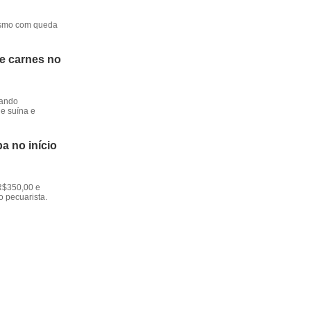
mesmo com queda
de carnes no
dando
e suína e
a no início
R$350,00 e
o pecuarista.