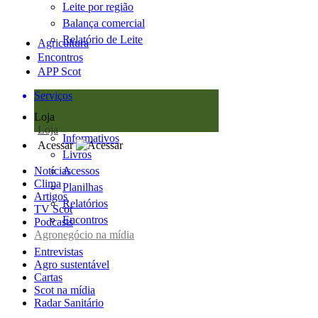
Leite por região
Balança comercial
Relatório de Leite
Agricultura
Encontros
APP Scot
Serviços
Loja
Loja
Informativos
Acessar
Livros
Notícias
Acessos
Clima
Planilhas
Artigos
Relatórios
TV Scot
Encontros
Podcasts
Agronegócio na mídia
Entrevistas
Agro sustentável
Cartas
Scot na mídia
Radar Sanitário