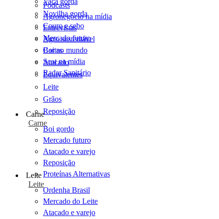
Vaca gorda
Podcasts
Novilha gorda
Agronegócio na mídia
Couro e sebo
Entrevistas
Mercado futuro
Agro sustentável
Cartas
Boi no mundo
Scot na mídia
Atacado
Radar Sanitário
Equivalentes
Leite
Grãos
Reposição
Carne
Carne
Boi gordo
Mercado futuro
Atacado e varejo
Reposição
Proteínas Alternativas
Leite
Leite
Ordenha Brasil
Mercado do Leite
Atacado e varejo