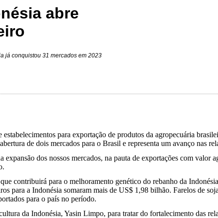
onésia abre
eiro
ária já conquistou 31 mercados em 2023
e estabelecimentos para exportação de produtos da agropecuária brasilei
abertura de dois mercados para o Brasil e representa um avanço nas rel
na expansão dos nossos mercados, na pauta de exportações com valor a
o.
que contribuirá para o melhoramento genético do rebanho da Indonésia
eiros para a Indonésia somaram mais de US$ 1,98 bilhão. Farelos de soja
ortados para o país no período.
ltura da Indonésia, Yasin Limpo, para tratar do fortalecimento das rela