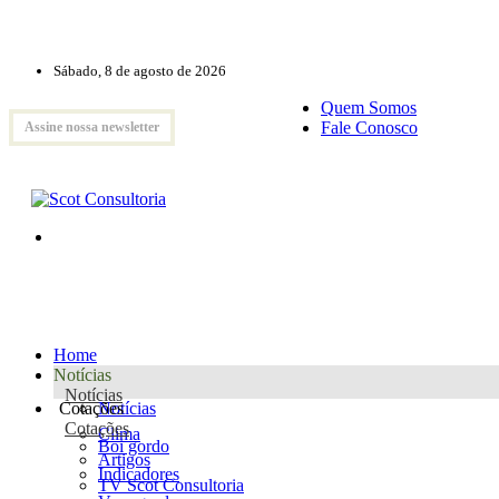
Sábado, 8 de agosto de 2026
Quem Somos
Fale Conosco
Assine nossa newsletter
Home
Notícias
Notícias
Cotações
Notícias
Cotações
Clima
Boi gordo
Artigos
Indicadores
TV Scot Consultoria