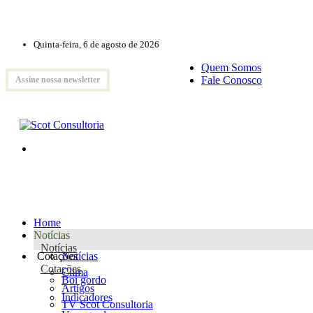
Quinta-feira, 6 de agosto de 2026
Quem Somos
Fale Conosco
Assine nossa newsletter
Home
Notícias
Notícias
Cotações
Notícias
Cotações
Clima
Boi gordo
Artigos
Indicadores
TV Scot Consultoria