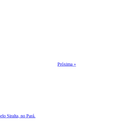
Próxima »
lo Siralta, no Pará.