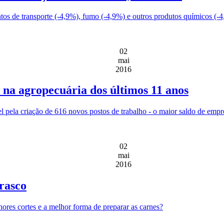
tos de transporte (-4,9%), fumo (-4,9%) e outros produtos químicos (-4
02
mai
2016
na agropecuária dos últimos 11 anos
l pela criação de 616 novos postos de trabalho - o maior saldo de empre
02
mai
2016
rasco
ores cortes e a melhor forma de preparar as carnes?