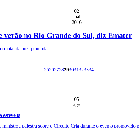
02
mai
2016
e verão no Rio Grande do Sul, diz Emater
o total da área plantada.
25
26
27
28
29
30
31
32
33
34
05
ago
 esteve lá
ministrou palestra sobre o Circuito Cria durante o evento promovido pe