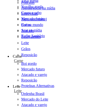
Vaca gorda
Podcasts
Novilha gorda
Agronegócio na mídia
Couro e sebo
Entrevistas
Mercado futuro
Agro sustentável
Cartas
Boi no mundo
Scot na mídia
Atacado
Radar Sanitário
Equivalentes
Leite
Grãos
Reposição
Carne
Carne
Boi gordo
Mercado futuro
Atacado e varejo
Reposição
Proteínas Alternativas
Leite
Leite
Ordenha Brasil
Mercado do Leite
Atacado e varejo