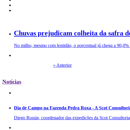
Chuvas prejudicam colheita da safra d
No milho, mesmo com lentidão, o porcentual já chega a 90,0% d
« Anterior
Notícias
Dia de Campo na Fazenda Pedra Roxa - A Scot Consultoria
Diego Rossin, coordenador das expedições da Scot Consultoria, 