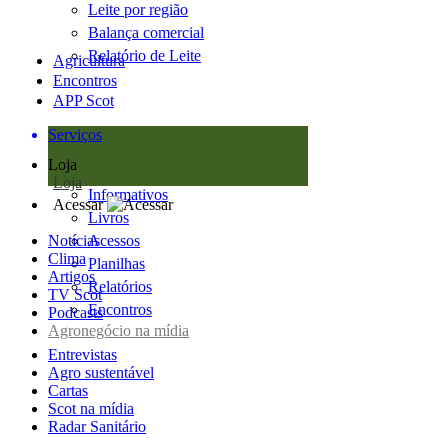
Leite por região
Balança comercial
Relatório de Leite
Agricultura
Encontros
APP Scot
Serviços
Loja
Loja
Informativos
Acessar
Livros
Notícias
Acessos
Clima
Planilhas
Artigos
Relatórios
TV Scot
Encontros
Podcasts
Agronegócio na mídia
Entrevistas
Agro sustentável
Cartas
Scot na mídia
Radar Sanitário