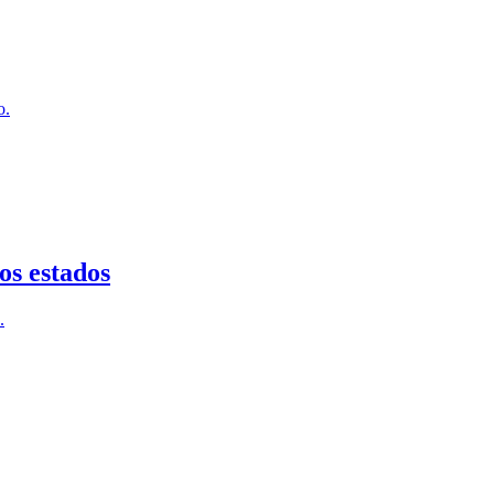
o.
os estados
.