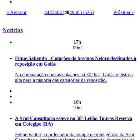
« Anterior
44
45
46
47
48
49
50
51
52
53
Próxima »
Notícias
17h
00m
Fique Sabendo - Cotações de bovinos Nelore destinados à
reposição em Goiás
Na comparação com as cotações há 30 dias, Goiás registrou
alta para a maioria das categorias da reposição.
16h
10m
A Scot Consultoria esteve no 58º Leilão Touros Reserva
em Cotegipe (BA)
Felipe Fabbri, coordenador da equipe de inteligência da Scot