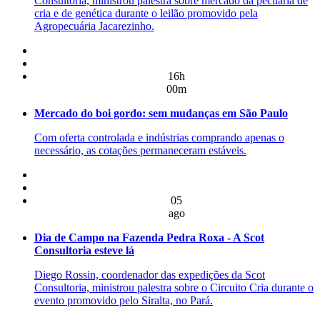
Consultoria, ministrou palestra sobre mercado da pecuária de
cria e de genética durante o leilão promovido pela
Agropecuária Jacarezinho.
16h
00m
Mercado do boi gordo: sem mudanças em São Paulo
Com oferta controlada e indústrias comprando apenas o
necessário, as cotações permaneceram estáveis.
05
ago
Dia de Campo na Fazenda Pedra Roxa - A Scot
Consultoria esteve lá
Diego Rossin, coordenador das expedições da Scot
Consultoria, ministrou palestra sobre o Circuito Cria durante o
evento promovido pelo Siralta, no Pará.