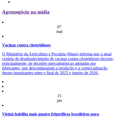
Agronegócio na mídia
07
mai
Vacinas contra clostridioses
O Ministério da Agricultura e Pecuária (Mapa) informa que o atual
cenário de desabastecimento de vacinas contra clostridioses decorre,
principalmente, de decisões mercadológicas adotadas por
fabricantes, que descontinuaram a produção e a comercialização
desses imunizantes entre o final de 2025 e janeiro de 2026.
15
jan
Vietnã habilita mais quatro frigoríficos brasileiros para