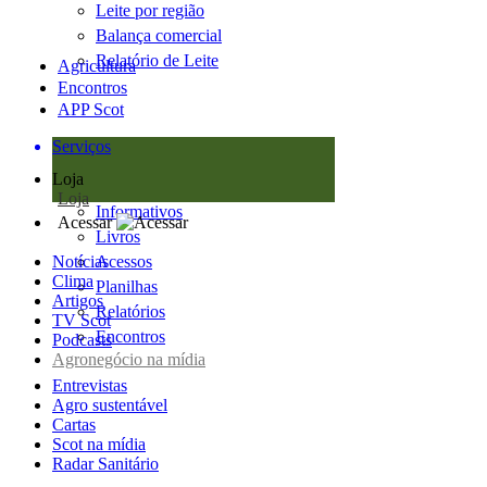
Leite por região
Balança comercial
Relatório de Leite
Agricultura
Encontros
APP Scot
Serviços
Loja
Loja
Informativos
Acessar
Livros
Notícias
Acessos
Clima
Planilhas
Artigos
Relatórios
TV Scot
Encontros
Podcasts
Agronegócio na mídia
Entrevistas
Agro sustentável
Cartas
Scot na mídia
Radar Sanitário