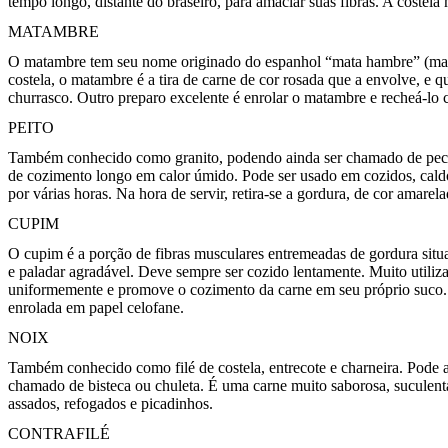
tempo longo, distante do braseiro, para amaciar suas fibras. A costel
MATAMBRE
O matambre tem seu nome originado do espanhol “mata hambre” (mata 
costela, o matambre é a tira de carne de cor rosada que a envolve, e 
churrasco. Outro preparo excelente é enrolar o matambre e recheá-lo 
PEITO
Também conhecido como granito, podendo ainda ser chamado de pecho (e
de cozimento longo em calor úmido. Pode ser usado em cozidos, caldo
por várias horas. Na hora de servir, retira-se a gordura, de cor amarela
CUPIM
O cupim é a porção de fibras musculares entremeadas de gordura sit
e paladar agradável. Deve sempre ser cozido lentamente. Muito utiliza
uniformemente e promove o cozimento da carne em seu próprio suco. 
enrolada em papel celofane.
NOIX
Também conhecido como filé de costela, entrecote e charneira. Pode ai
chamado de bisteca ou chuleta. É uma carne muito saborosa, suculenta
assados, refogados e picadinhos.
CONTRAFILÉ