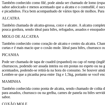
Também conhecido como filé, pode ainda ser chamado de lomo (espanho
sabor adocicado e menos acentuado que a alcatra e o contrafilé, é suc
e picadinhos. Fica bem acompanhado de vários tipos de molhos. Para c
ALCATRA
Também chamada de alcatra-grossa, coice e alcatre. A alcatra comple
pouca gordura, sendo ideal para bifes, refogados, assados e ensopados.
MIOLO DE ALCATRA
Também conhecido como coração de alcatra e centro da alcatra. Chama
curtas e é mais macio que o coxão mole. Ideal para bifes, churrasco o
PICANHA
Pode ser chamada de tapa de cuadril (espanhol) ou cap of rump (inglê
churrascos, podendo ser assada inteira ou em postas no espeto ou na 
acentuados, podendo-se retirá-la na hora do consumo. Se houver ainda
Lembre-se que a picanha pesa entre 1kg e 1,5kg, portanto se você en
MAMINHA
Também conhecida como ponta de alcatra, sendo chamado de colita de cu
para assados, churrasco ou na grelha, carnes de panela ou bifes servid
sabor.
COXÃO MOLE