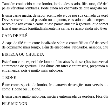
Também conhecido como lombo, lombo desossado, filé curto, filé de lom
pelas vértebras lombares. Pode ainda ser chamado de bife angosto ou bif
É uma carne macia, de sabor acentuado e que por sua camada de gordur
Deve ser servido mal passado ou ao ponto, e assado em alta temperatur
nervo que atravessa a carne quase paralelamente à gordura, que soment
lateral que segue longitudinalmente na carne, se acaso ainda não tiver 
CAPA DE FILÉ
A capa de filé é um corte localizado sobre o contrafilé ou filé de co
de cozimento mais longo, além de ensopados, refogados, assados, chur
BISTECA OU CHULETA
Este é um corte especial de lombo, feito através de secções transver
entremeada de gordura. Fica ótima em bifes e churrascos, preparada n
entremeada, pois é muito mais saborosa.
T-BONE
É um corte especial de lombo, feito através de secções transversais 
como Tibone ou T. Bone.
É uma carne muito saborosa, macia e entremeada de gordura. Fica óti
FILÉ MIGNON