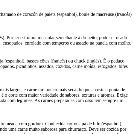
 chamado de corazón de paleta (espanhol), boule de macreuse (francês)
. Por ter estrutura muscular semelhante à do peito, pode ser usado
dos, ensopados, enrolado com temperos ou assado na panela com molho.
(espanhol), basses côtes (francês) ou chuck (inglês). É o pedaço
pados, picadinhos, assados, cozidos, carne moída, refogados, bifes
 mais largos, e carne um pouco mais seca do que a costela ponta de
la é o corte com maior variedade de sabores, texturas e aromas. Exige
 cozida com legumes. As carnes preparadas com osso tem sempre um
 entremeada com gordura. Conhecida como tapa de bife (espanhol),
 sendo uma carne muito saborosa para churrasco. Deve ser cozida por