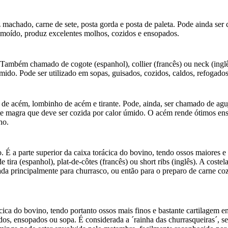
machado, carne de sete, posta gorda e posta de paleta. Pode ainda ser
u moído, produz excelentes molhos, cozidos e ensopados.
mbém chamado de cogote (espanhol), collier (francês) ou neck (inglês)
mido. Pode ser utilizado em sopas, guisados, cozidos, caldos, refoga
 acém, lombinho de acém e tirante. Pode, ainda, ser chamado de aguja 
te magra que deve ser cozida por calor úmido. O acém rende ótimos enso
ho.
 É a parte superior da caixa torácica do bovino, tendo ossos maiores e
ira (espanhol), plat-de-côtes (francês) ou short ribs (inglês). A coste
zada principalmente para churrasco, ou então para o preparo de carne
cica do bovino, tendo portanto ossos mais finos e bastante cartilagem
sados, ensopados ou sopa. É considerada a ´rainha das churrasqueiras´,