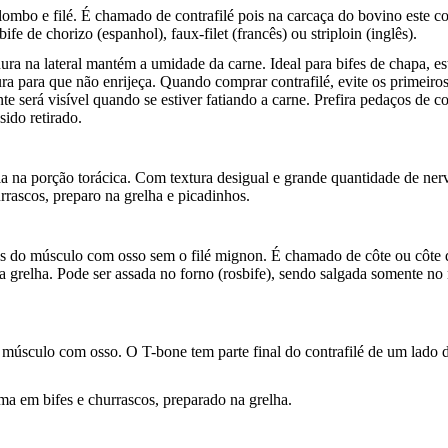
bo e filé. É chamado de contrafilé pois na carcaça do bovino este cort
e de chorizo (espanhol), faux-filet (francês) ou striploin (inglês).
a na lateral mantém a umidade da carne. Ideal para bifes de chapa, est
a para que não enrijeça. Quando comprar contrafilé, evite os primeiros 
e será visível quando se estiver fatiando a carne. Prefira pedaços de 
sido retirado.
stela na porção torácica. Com textura desigual e grande quantidade de n
rascos, preparo na grelha e picadinhos.
sais do músculo com osso sem o filé mignon. É chamado de côte ou côte
a grelha. Pode ser assada no forno (rosbife), sendo salgada somente n
do músculo com osso. O T-bone tem parte final do contrafilé de um lado
ma em bifes e churrascos, preparado na grelha.