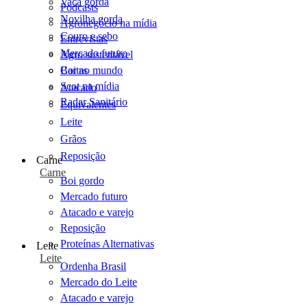
Vaca gorda
Podcasts
Novilha gorda
Agronegócio na mídia
Couro e sebo
Entrevistas
Mercado futuro
Agro sustentável
Cartas
Boi no mundo
Scot na mídia
Atacado
Radar Sanitário
Equivalentes
Leite
Grãos
Reposição
Carne
Carne
Boi gordo
Mercado futuro
Atacado e varejo
Reposição
Proteínas Alternativas
Leite
Leite
Ordenha Brasil
Mercado do Leite
Atacado e varejo