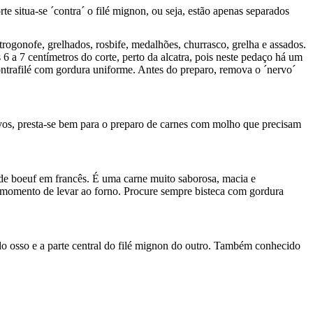
e situa-se ´contra´ o filé mignon, ou seja, estão apenas separados
rogonofe, grelhados, rosbife, medalhões, churrasco, grelha e assados.
6 a 7 centímetros do corte, perto da alcatra, pois neste pedaço há um
contrafilé com gordura uniforme. Antes do preparo, remova o ´nervo´
ervos, presta-se bem para o preparo de carnes com molho que precisam
 de boeuf em francês. É uma carne muito saborosa, macia e
o momento de levar ao forno. Procure sempre bisteca com gordura
 do osso e a parte central do filé mignon do outro. Também conhecido