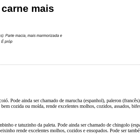
 carne mais
ês). Parte macia, mais marmorizada e
. É próp
ió. Pode ainda ser chamado de marucha (espanhol), paleron (francês) 
 bem cozida ou moída, rende excelentes molhos, cozidos, assados, bife
inho e tatuzinho da paleta. Pode ainda ser chamado de chingolo (espan
peixinho rende excelentes molhos, cozidos e ensopados. Pode ser tamb