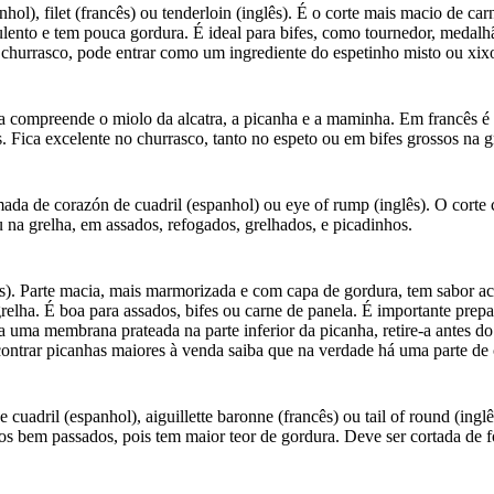
l), filet (francês) ou tenderloin (inglês). É o corte mais macio de c
ulento e tem pouca gordura. É ideal para bifes, como tournedor, medalh
hurrasco, pode entrar como um ingrediente do espetinho misto ou xixo,
ta compreende o miolo da alcatra, a picanha e a maminha. Em francês é
 Fica excelente no churrasco, tanto no espeto ou em bifes grossos na gre
da de corazón de cuadril (espanhol) ou eye of rump (inglês). O corte
u na grelha, em assados, refogados, grelhados, e picadinhos.
s). Parte macia, mais marmorizada e com capa de gordura, tem sabor ace
grelha. É boa para assados, bifes ou carne de panela. É importante pre
 uma membrana prateada na parte inferior da picanha, retire-a antes do 
contrar picanhas maiores à venda saiba que na verdade há uma parte de 
adril (espanhol), aiguillette baronne (francês) ou tail of round (inglês
os bem passados, pois tem maior teor de gordura. Deve ser cortada de fo