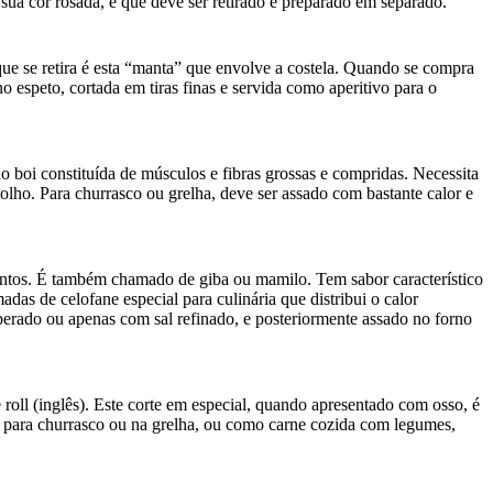
 sua cor rosada, e que deve ser retirado e preparado em separado.
e se retira é esta “manta” que envolve a costela. Quando se compra
o espeto, cortada em tiras finas e servida como aperitivo para o
o boi constituída de músculos e fibras grossas e compridas. Necessita
ho. Para churrasco ou grelha, deve ser assado com bastante calor e
entos. É também chamado de giba ou mamilo. Tem sabor característico
as de celofane especial para culinária que distribui o calor
rado ou apenas com sal refinado, e posteriormente assado no forno
roll (inglês). Este corte em especial, quando apresentado com osso, é
te para churrasco ou na grelha, ou como carne cozida com legumes,