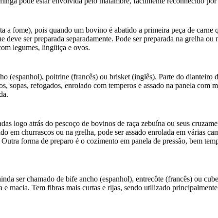
a minga pode estar envolvida pelo matambre, facilmente reconhecido por
a fome), pois quando um bovino é abatido a primeira peça de carne qu
que deve ser preparada separadamente. Pode ser preparada na grelha ou n
com legumes, lingüiça e ovos.
spanhol), poitrine (francês) ou brisket (inglês). Parte do dianteiro d
s, sopas, refogados, enrolado com temperos e assado na panela com mol
da.
uadas logo atrás do pescoço de bovinos de raça zebuína ou seus cruzam
do em churrascos ou na grelha, pode ser assado enrolada em várias camad
Outra forma de preparo é o cozimento em panela de pressão, bem tempe
nda ser chamado de bife ancho (espanhol), entrecôte (francês) ou cube 
 e macia. Tem fibras mais curtas e rijas, sendo utilizado principalmen