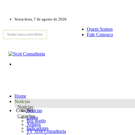
Sexta-feira, 7 de agosto de 2026
Quem Somos
Fale Conosco
Assine nossa newsletter
Home
Notícias
Notícias
Cotações
Notícias
Cotações
Clima
Boi gordo
Artigos
Indicadores
TV Scot Consultoria