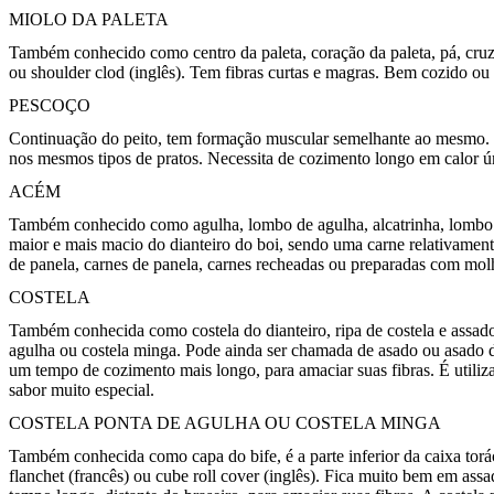
MIOLO DA PALETA
Também conhecido como centro da paleta, coração da paleta, pá, cruz 
ou shoulder clod (inglês). Tem fibras curtas e magras. Bem cozido o
PESCOÇO
Continuação do peito, tem formação muscular semelhante ao mesmo. Ta
nos mesmos tipos de pratos. Necessita de cozimento longo em calor ú
ACÉM
Também conhecido como agulha, lombo de agulha, alcatrinha, lombo de
maior e mais macio do dianteiro do boi, sendo uma carne relativamen
de panela, carnes de panela, carnes recheadas ou preparadas com mol
COSTELA
Também conhecida como costela do dianteiro, ripa de costela e assado.
agulha ou costela minga. Pode ainda ser chamada de asado ou asado de t
um tempo de cozimento mais longo, para amaciar suas fibras. É utili
sabor muito especial.
COSTELA PONTA DE AGULHA OU COSTELA MINGA
Também conhecida como capa do bife, é a parte inferior da caixa torá
flanchet (francês) ou cube roll cover (inglês). Fica muito bem em as