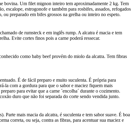
arne bovina. Um filet mignon inteiro tem aproximadamente 2 kg. Tem
ão, escalope, estrogonofe e também para rosbifes, assados, refogados
 ou preparado em bifes grossos na grelha ou inteiro no espeto.
 chamado de rumsteck e em inglês rump. A alcatra é macia e tem
lha. Evite cortes finos pois a carne poderá ressecar.
 conhecido como baby beef provém do miolo da alcatra. Tem fibras
ntuado. É de fácil preparo e muito suculenta. É própria para
pará-la com a gordura para que o sabor e maciez fiquem mais
preparo para evitar que a carne ´encolha´ durante o cozimento.
coxão duro que não foi separada do corte sendo vendida junto.
). Parte mais macia da alcatra, é suculenta e tem sabor suave. É boa
rma correta, ou seja, contra as fibras, para acentuar sua maciez e