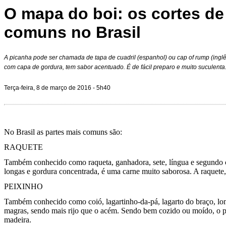
O mapa do boi: os cortes de
comuns no Brasil
A picanha pode ser chamada de tapa de cuadril (espanhol) ou cap of rump (ingl
com capa de gordura, tem sabor acentuado. É de fácil preparo e muito suculenta
Terça-feira, 8 de março de 2016 - 5h40
No Brasil as partes mais comuns são:
RAQUETE
Também conhecido como raqueta, ganhadora, sete, língua e segundo co
longas e gordura concentrada, é uma carne muito saborosa. A raquete,
PEIXINHO
Também conhecido como coió, lagartinho-da-pá, lagarto do braço, lomb
magras, sendo mais rijo que o acém. Sendo bem cozido ou moído, o 
madeira.