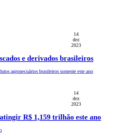
14
dez
2023
cados e derivados brasileiros
utos agropecuários brasileiros somente este ano
14
dez
2023
tingir R$ 1,159 trilhão este ano
o