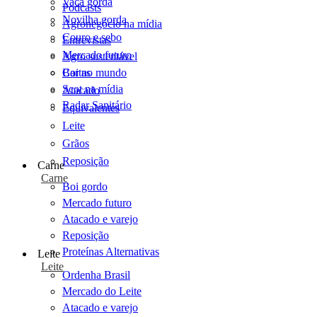
Vaca gorda
Podcasts
Novilha gorda
Agronegócio na mídia
Couro e sebo
Entrevistas
Mercado futuro
Agro sustentável
Cartas
Boi no mundo
Scot na mídia
Atacado
Radar Sanitário
Equivalentes
Leite
Grãos
Reposição
Carne
Carne
Boi gordo
Mercado futuro
Atacado e varejo
Reposição
Proteínas Alternativas
Leite
Leite
Ordenha Brasil
Mercado do Leite
Atacado e varejo