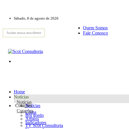
Sábado, 8 de agosto de 2026
Quem Somos
Fale Conosco
Assine nossa newsletter
Home
Notícias
Notícias
Cotações
Notícias
Cotações
Clima
Boi gordo
Artigos
Indicadores
TV Scot Consultoria