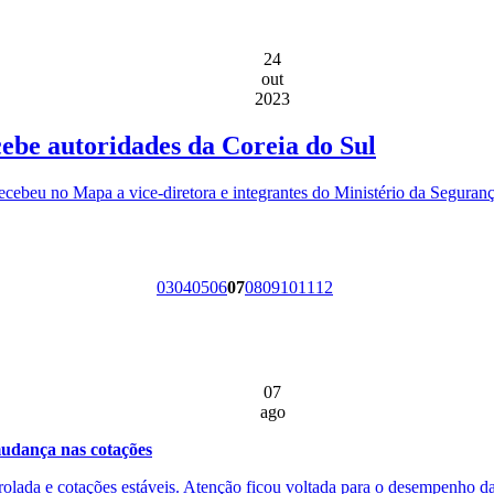
24
out
2023
cebe autoridades da Coreia do Sul
a recebeu no Mapa a vice-diretora e integrantes do Ministério da Segu
03
04
05
06
07
08
09
10
11
12
07
ago
udança nas cotações
rolada e cotações estáveis. Atenção ficou voltada para o desempenho d