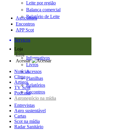
Leite por região
Balança comercial
Relatório de Leite
Agricultura
Encontros
APP Scot
Serviços
Loja
Loja
Informativos
Acessar
Livros
Notícias
Acessos
Clima
Planilhas
Artigos
Relatórios
TV Scot
Encontros
Podcasts
Agronegócio na mídia
Entrevistas
Agro sustentável
Cartas
Scot na mídia
Radar Sanitário