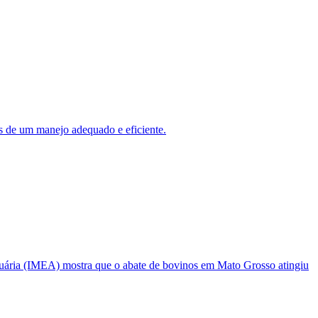
os de um manejo adequado e eficiente.
ecuária (IMEA) mostra que o abate de bovinos em Mato Grosso atingiu