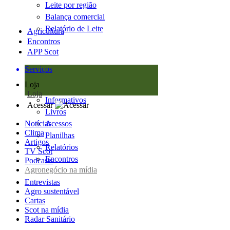
Leite por região
Balança comercial
Relatório de Leite
Agricultura
Encontros
APP Scot
Serviços
Loja
Loja
Informativos
Acessar
Livros
Notícias
Acessos
Clima
Planilhas
Artigos
Relatórios
TV Scot
Encontros
Podcasts
Agronegócio na mídia
Entrevistas
Agro sustentável
Cartas
Scot na mídia
Radar Sanitário