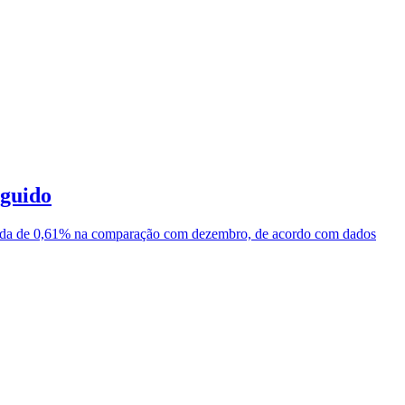
eguido
queda de 0,61% na comparação com dezembro, de acordo com dados