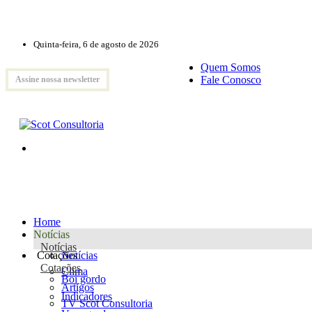
Quinta-feira, 6 de agosto de 2026
Quem Somos
Fale Conosco
Assine nossa newsletter
Home
Notícias
Notícias
Cotações
Notícias
Cotações
Clima
Boi gordo
Artigos
Indicadores
TV Scot Consultoria