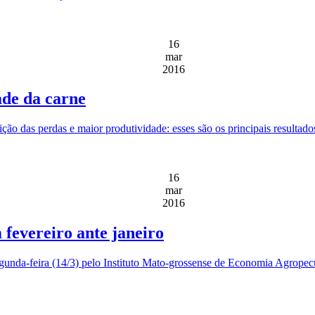
16
mar
2016
ade da carne
ção das perdas e maior produtividade: esses são os principais resultad
16
mar
2016
fevereiro ante janeiro
segunda-feira (14/3) pelo Instituto Mato-grossense de Economia Agrop