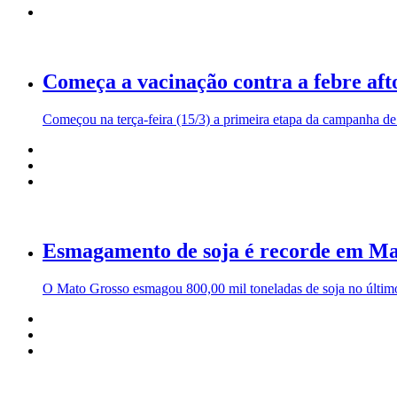
Começa a vacinação contra a febre af
Começou na terça-feira (15/3) a primeira etapa da campanha de
Esmagamento de soja é recorde em Ma
O Mato Grosso esmagou 800,00 mil toneladas de soja no último