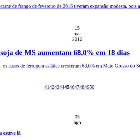
carne de frango de fevereiro de 2016 tiveram expansão modesta, pois a
15
mar
2016
de soja de MS aumentam 68,0% em 18 dias
, os casos de ferrugem asiática cresceram 68,0% em Mato Grosso do Su
41
42
43
44
45
46
47
48
49
50
05
ago
 esteve lá