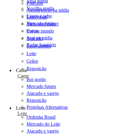
Vaca gorda
Podcasts
Novilha gorda
Agronegócio na mídia
Couro e sebo
Entrevistas
Mercado futuro
Agro sustentável
Cartas
Boi no mundo
Scot na mídia
Atacado
Radar Sanitário
Equivalentes
Leite
Grãos
Reposição
Carne
Carne
Boi gordo
Mercado futuro
Atacado e varejo
Reposição
Proteínas Alternativas
Leite
Leite
Ordenha Brasil
Mercado do Leite
Atacado e varejo