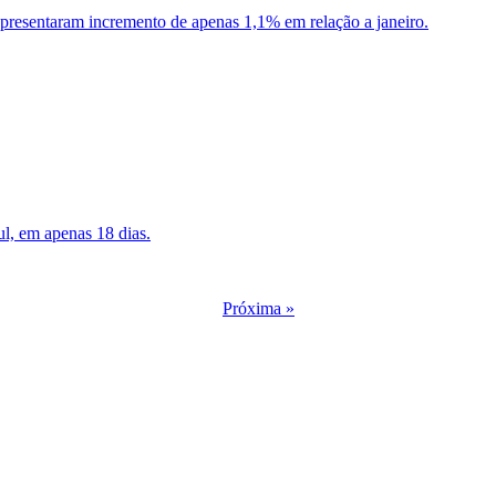
presentaram incremento de apenas 1,1% em relação a janeiro.
l, em apenas 18 dias.
Próxima »