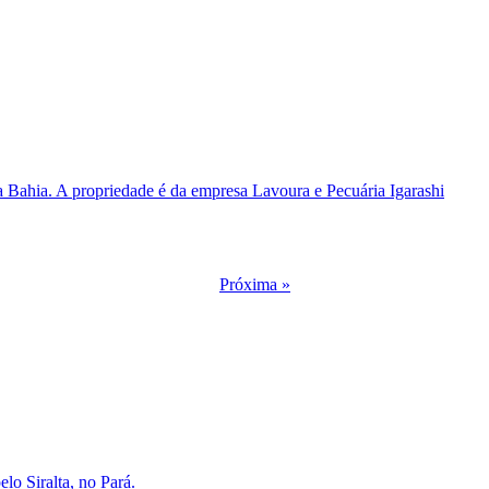
a Bahia. A propriedade é da empresa Lavoura e Pecuária Igarashi
Próxima »
lo Siralta, no Pará.