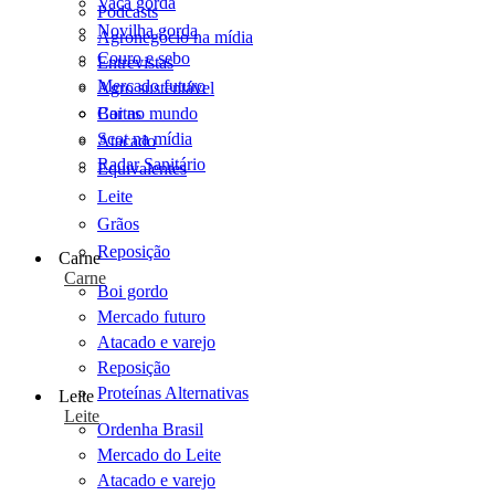
Vaca gorda
Podcasts
Novilha gorda
Agronegócio na mídia
Couro e sebo
Entrevistas
Mercado futuro
Agro sustentável
Cartas
Boi no mundo
Scot na mídia
Atacado
Radar Sanitário
Equivalentes
Leite
Grãos
Reposição
Carne
Carne
Boi gordo
Mercado futuro
Atacado e varejo
Reposição
Proteínas Alternativas
Leite
Leite
Ordenha Brasil
Mercado do Leite
Atacado e varejo