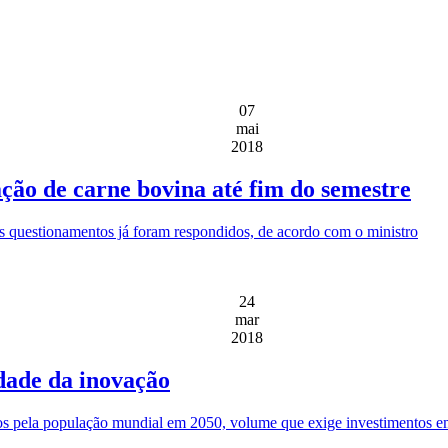
07
mai
2018
ão de carne bovina até fim do semestre
os questionamentos já foram respondidos, de acordo com o ministro
24
mar
2018
idade da inovação
s pela população mundial em 2050, volume que exige investimentos em