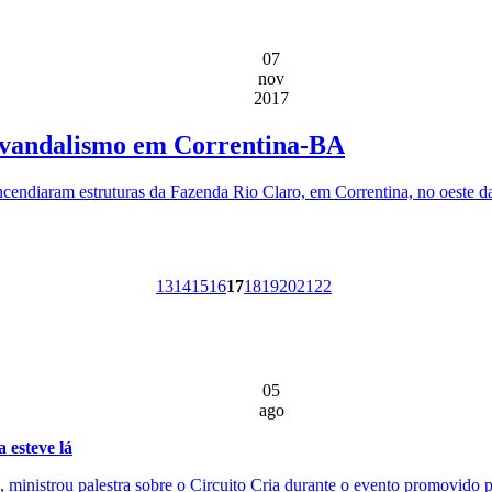
07
nov
2017
e vandalismo em Correntina-BA
ncendiaram estruturas da Fazenda Rio Claro, em Correntina, no oeste d
13
14
15
16
17
18
19
20
21
22
05
ago
 esteve lá
ministrou palestra sobre o Circuito Cria durante o evento promovido pe