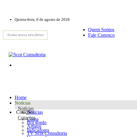
Quinta-feira, 6 de agosto de 2026
Quem Somos
Fale Conosco
Assine nossa newsletter
Home
Notícias
Notícias
Cotações
Notícias
Cotações
Clima
Boi gordo
Artigos
Indicadores
TV Scot Consultoria