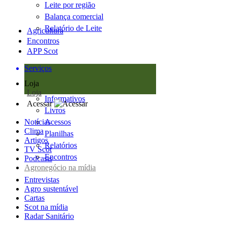
Leite por região
Balança comercial
Relatório de Leite
Agricultura
Encontros
APP Scot
Serviços
Loja
Loja
Informativos
Acessar
Livros
Notícias
Acessos
Clima
Planilhas
Artigos
Relatórios
TV Scot
Encontros
Podcasts
Agronegócio na mídia
Entrevistas
Agro sustentável
Cartas
Scot na mídia
Radar Sanitário