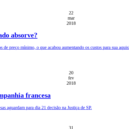
22
mar
2018
cado absorve?
 de preço mínimo, o que acabou aumentando os custos para sua aquisi
20
fev
2018
mpanhia francesa
as aguardam para dia 21 decisão na Justiça de SP.
31