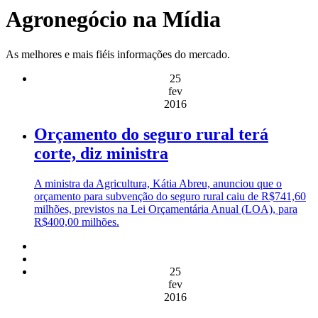
Agronegócio na Mídia
As melhores e mais fiéis informações do mercado.
25
fev
2016
Orçamento do seguro rural terá
corte, diz ministra
A ministra da Agricultura, Kátia Abreu, anunciou que o
orçamento para subvenção do seguro rural caiu de R$741,60
milhões, previstos na Lei Orçamentária Anual (LOA), para
R$400,00 milhões.
25
fev
2016