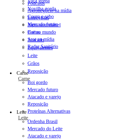
Vaca gorda
Podcasts
Novilha gorda
Agronegócio na mídia
Couro e sebo
Entrevistas
Mercado futuro
Agro sustentável
Cartas
Boi no mundo
Scot na mídia
Atacado
Radar Sanitário
Equivalentes
Leite
Grãos
Reposição
Carne
Carne
Boi gordo
Mercado futuro
Atacado e varejo
Reposição
Proteínas Alternativas
Leite
Leite
Ordenha Brasil
Mercado do Leite
Atacado e varejo