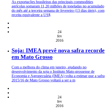
As exportações brasileiras das principais commodities
agrícolas somaram 11,20 milhões de toneladas no acumulado
do mês até a terceira semana de fevereiro (13 dias úteis), com
receita equivalente a US$
24
fev
2016
Soja: IMEA prevê nova safra recorde
em Mato Grosso
Com a melhora do clima em janeiro, ajudando no
desenvolvimento da soja o Instituto Mato-grossense de
Economia e Agropecuária (IMEA) volta a estimar que a safra
2015/16 de Mato Grosso voltará a ser a m
24
fev
2016