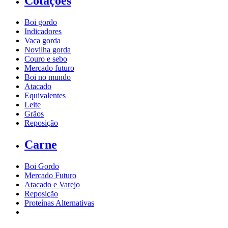
Cotações
Boi gordo
Indicadores
Vaca gorda
Novilha gorda
Couro e sebo
Mercado futuro
Boi no mundo
Atacado
Equivalentes
Leite
Grãos
Reposição
Carne
Boi Gordo
Mercado Futuro
Atacado e Varejo
Reposição
Proteínas Alternativas