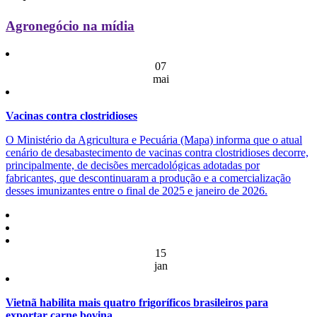
Agronegócio na mídia
07
mai
Vacinas contra clostridioses
O Ministério da Agricultura e Pecuária (Mapa) informa que o atual
cenário de desabastecimento de vacinas contra clostridioses decorre,
principalmente, de decisões mercadológicas adotadas por
fabricantes, que descontinuaram a produção e a comercialização
desses imunizantes entre o final de 2025 e janeiro de 2026.
15
jan
Vietnã habilita mais quatro frigoríficos brasileiros para
exportar carne bovina