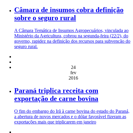
Câmara de insumos cobra definição
sobre o seguro rural
A Câmara Temática de Insumos Agropecuários, vinculada ao
Ministério da Agricultura, cobrou na segunda-feira (22/2), do
governo, rapidez na definição dos recursos para subvenção do
seguro rural.
24
fev
2016
Paraná triplica receita com
exportação de carne bovina
O fim do embargo do Irã à carne bovina do estado do Paraná,
a abertura de novos mercados e o dólar favorável fizeram as
exportações mais que triplicarem em janeiro