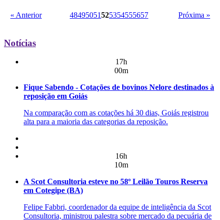
« Anterior
48
49
50
51
52
53
54
55
56
57
Próxima »
Notícias
17h
00m
Fique Sabendo - Cotações de bovinos Nelore destinados à
reposição em Goiás
Na comparação com as cotações há 30 dias, Goiás registrou
alta para a maioria das categorias da reposição.
16h
10m
A Scot Consultoria esteve no 58º Leilão Touros Reserva
em Cotegipe (BA)
Felipe Fabbri, coordenador da equipe de inteligência da Scot
Consultoria, ministrou palestra sobre mercado da pecuária de