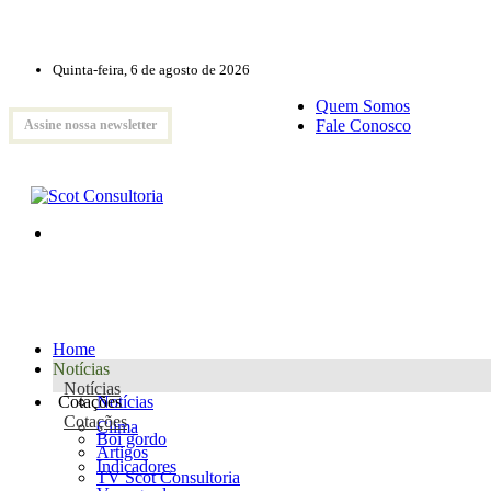
Quinta-feira, 6 de agosto de 2026
Quem Somos
Fale Conosco
Assine nossa newsletter
Home
Notícias
Notícias
Cotações
Notícias
Cotações
Clima
Boi gordo
Artigos
Indicadores
TV Scot Consultoria