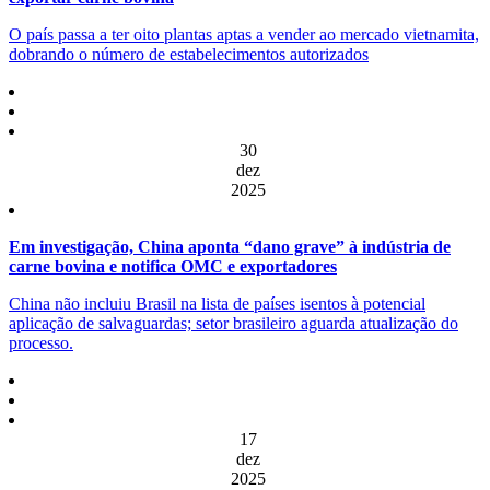
O país passa a ter oito plantas aptas a vender ao mercado vietnamita,
dobrando o número de estabelecimentos autorizados
30
dez
2025
Em investigação, China aponta “dano grave” à indústria de
carne bovina e notifica OMC e exportadores
China não incluiu Brasil na lista de países isentos à potencial
aplicação de salvaguardas; setor brasileiro aguarda atualização do
processo.
17
dez
2025