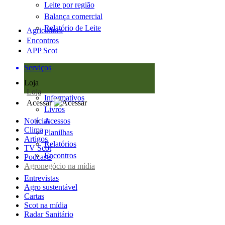
Leite por região
Balança comercial
Relatório de Leite
Agricultura
Encontros
APP Scot
Serviços
Loja
Loja
Informativos
Acessar
Livros
Notícias
Acessos
Clima
Planilhas
Artigos
Relatórios
TV Scot
Encontros
Podcasts
Agronegócio na mídia
Entrevistas
Agro sustentável
Cartas
Scot na mídia
Radar Sanitário