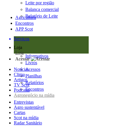
Leite por região
Balança comercial
Relatório de Leite
Agricultura
Encontros
APP Scot
Serviços
Loja
Loja
Informativos
Acessar
Livros
Notícias
Acessos
Clima
Planilhas
Artigos
Relatórios
TV Scot
Encontros
Podcasts
Agronegócio na mídia
Entrevistas
Agro sustentável
Cartas
Scot na mídia
Radar Sanitário