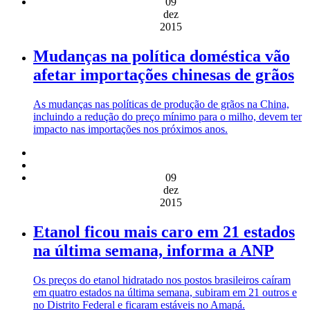
09
dez
2015
Mudanças na política doméstica vão
afetar importações chinesas de grãos
As mudanças nas políticas de produção de grãos na China,
incluindo a redução do preço mínimo para o milho, devem ter
impacto nas importações nos próximos anos.
09
dez
2015
Etanol ficou mais caro em 21 estados
na última semana, informa a ANP
Os preços do etanol hidratado nos postos brasileiros caíram
em quatro estados na última semana, subiram em 21 outros e
no Distrito Federal e ficaram estáveis no Amapá.