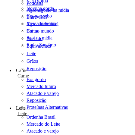
Vaca gorda
Podcasts
Novilha gorda
Agronegócio na mídia
Couro e sebo
Entrevistas
Mercado futuro
Agro sustentável
Cartas
Boi no mundo
Scot na mídia
Atacado
Radar Sanitário
Equivalentes
Leite
Grãos
Reposição
Carne
Carne
Boi gordo
Mercado futuro
Atacado e varejo
Reposição
Proteínas Alternativas
Leite
Leite
Ordenha Brasil
Mercado do Leite
Atacado e varejo