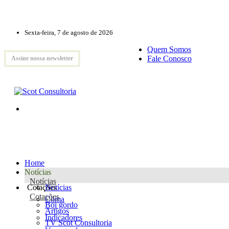
Sexta-feira, 7 de agosto de 2026
Quem Somos
Fale Conosco
Assine nossa newsletter
Home
Notícias
Notícias
Cotações
Notícias
Cotações
Clima
Boi gordo
Artigos
Indicadores
TV Scot Consultoria