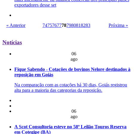
exportadores desse set
« Anterior
74
75
76
77
78
79
80
81
82
83
Próxima »
Notícias
06
ago
Fique Sabendo - Cotações de bovinos Nelore destinados à
reposição em Goiás
Na comparação com as cotações há 30 dias, Goiás registrou
alta para a maioria das categorias da reposição.
06
ago
A Scot Consultoria esteve no 58º Leilão Touros Reserva
em Cotegipe (BA)