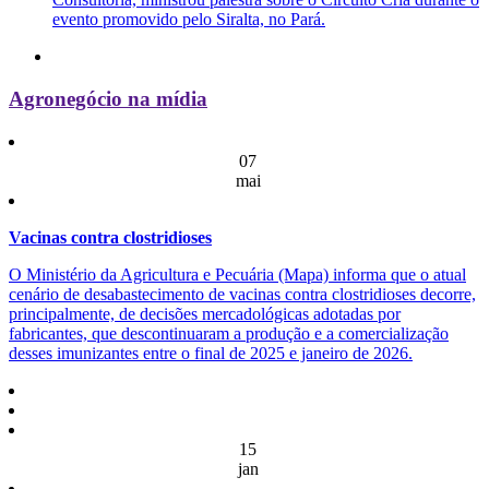
evento promovido pelo Siralta, no Pará.
Agronegócio na mídia
07
mai
Vacinas contra clostridioses
O Ministério da Agricultura e Pecuária (Mapa) informa que o atual
cenário de desabastecimento de vacinas contra clostridioses decorre,
principalmente, de decisões mercadológicas adotadas por
fabricantes, que descontinuaram a produção e a comercialização
desses imunizantes entre o final de 2025 e janeiro de 2026.
15
jan