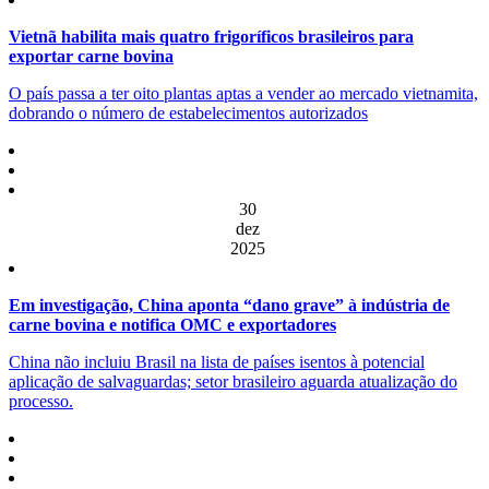
Vietnã habilita mais quatro frigoríficos brasileiros para
exportar carne bovina
O país passa a ter oito plantas aptas a vender ao mercado vietnamita,
dobrando o número de estabelecimentos autorizados
30
dez
2025
Em investigação, China aponta “dano grave” à indústria de
carne bovina e notifica OMC e exportadores
China não incluiu Brasil na lista de países isentos à potencial
aplicação de salvaguardas; setor brasileiro aguarda atualização do
processo.