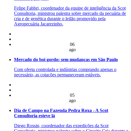
Felipe Fabbri, coordenador da equipe de inteligência da Scot
Consultoria, ministrou palestra sobre mercado da pecuária de
cria e de genética durante o leilão promovido pela
Agropecuária Jacarezinho.
06
ago
Mercado do boi gordo: sem mudanças em São Paulo
Com oferta controlada e indústrias comprando apenas o
necessário, as cotações permaneceram estáveis.
05
ago
Dia de Campo na Fazenda Pedra Roxa - A Scot
Consultoria esteve lá
Diego Rossin, coordenador das expedições da Scot
Consultoria, ministrou palestra sobre o Circuito Cria durante o