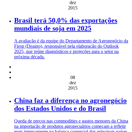
dez
2015
Brasil terá 50,0% das exportações
mundiais de soja em 2025
A avaliação é da equipe do Departamento de Agronegócio da
Fiesp (Deagro), responsável pela elaboração do Outlook
2025, que reúne diagnósticos e projeções para o setor na
próxima década.
08
dez
2015
China faz a diferença no agronegócio
dos Estados Unidos e do Brasil
Queda de preços nas commodities e gastos menores da China
na importação de produtos agropecuários começam a refletir
mais intensamente na balança comercial dos principais países