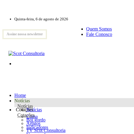
Quinta-feira, 6 de agosto de 2026
Quem Somos
Fale Conosco
Assine nossa newsletter
Home
Notícias
Notícias
Cotações
Notícias
Cotações
Clima
Boi gordo
Artigos
Indicadores
TV Scot Consultoria