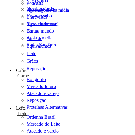
Vaca gorda
Podcasts
Novilha gorda
Agronegócio na mídia
Couro e sebo
Entrevistas
Mercado futuro
Agro sustentável
Cartas
Boi no mundo
Scot na mídia
Atacado
Radar Sanitário
Equivalentes
Leite
Grãos
Reposição
Carne
Carne
Boi gordo
Mercado futuro
Atacado e varejo
Reposição
Proteínas Alternativas
Leite
Leite
Ordenha Brasil
Mercado do Leite
Atacado e varejo