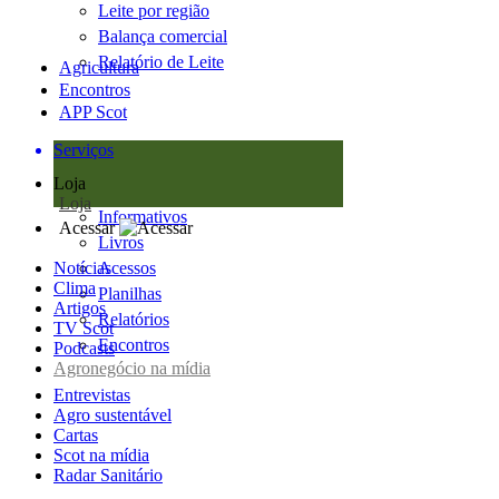
Leite por região
Balança comercial
Relatório de Leite
Agricultura
Encontros
APP Scot
Serviços
Loja
Loja
Informativos
Acessar
Livros
Notícias
Acessos
Clima
Planilhas
Artigos
Relatórios
TV Scot
Encontros
Podcasts
Agronegócio na mídia
Entrevistas
Agro sustentável
Cartas
Scot na mídia
Radar Sanitário