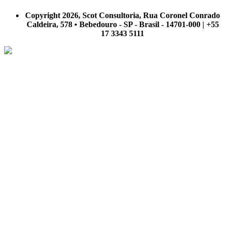
A Scot Consultoria não se responsabiliza por negócios realizados a partir das informações contidas em
nosso site.
Copyright 2026, Scot Consultoria, Rua Coronel Conrado
Caldeira, 578 • Bebedouro - SP - Brasil - 14701-000 | +55
17 3343 5111