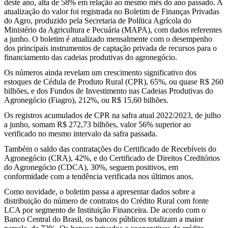
deste ano, alta de 58% em relação ao mesmo mês do ano passado. A
atualização do valor foi registrada no Boletim de Finanças Privadas
do Agro, produzido pela Secretaria de Política Agrícola do
Ministério da Agricultura e Pecuária (MAPA), com dados referentes
a junho. O boletim é atualizado mensalmente com o desempenho
dos principais instrumentos de captação privada de recursos para o
financiamento das cadeias produtivas do agronegócio.
Os números ainda revelam um crescimento significativo dos
estoques de Cédula de Produto Rural (CPR), 65%, ou quase R$ 260
bilhões, e dos Fundos de Investimento nas Cadeias Produtivas do
Agronegócio (Fiagro), 212%, ou R$ 15,60 bilhões.
Os registros acumulados de CPR na safra atual 2022/2023, de julho
a junho, somam R$ 272,73 bilhões, valor 56% superior ao
verificado no mesmo intervalo da safra passada.
Também o saldo das contratações do Certificado de Recebíveis do
Agronegócio (CRA), 42%, e do Certificado de Direitos Creditórios
do Agronegócio (CDCA), 30%, seguem positivos, em
conformidade com a tendência verificada nos últimos anos.
Como novidade, o boletim passa a apresentar dados sobre a
distribuição do número de contratos do Crédito Rural com fonte
LCA por segmento de Instituição Financeira. De acordo com o
Banco Central do Brasil, os bancos públicos totalizam a maior