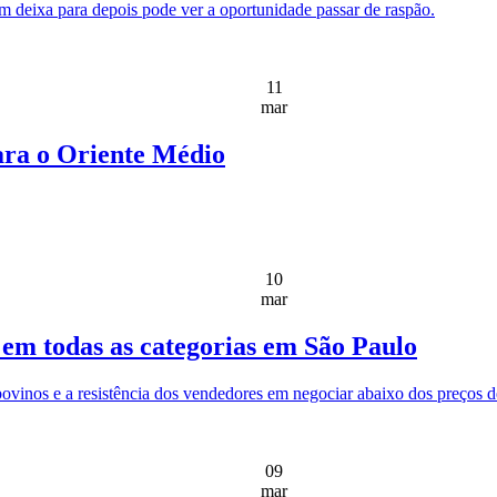
 deixa para depois pode ver a oportunidade passar de raspão.
11
mar
ara o Oriente Médio
10
mar
 em todas as categorias em São Paulo
vinos e a resistência dos vendedores em negociar abaixo dos preços de
09
mar