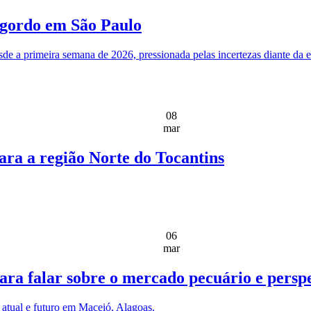
 gordo em São Paulo
sde a primeira semana de 2026, pressionada pelas incertezas diante da 
08
mar
ara a região Norte do Tocantins
06
mar
ara falar sobre o mercado pecuário e perspe
 atual e futuro em Maceió, Alagoas.