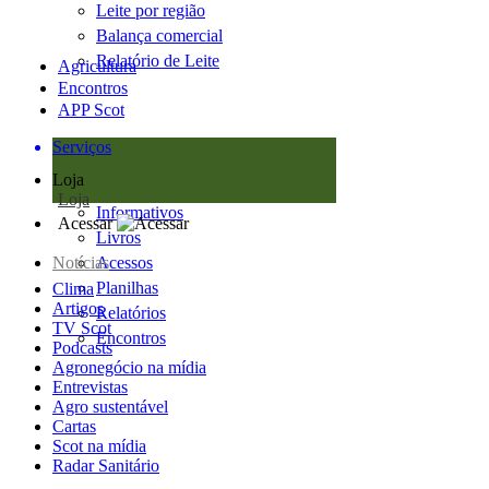
Leite por região
Balança comercial
Relatório de Leite
Agricultura
Encontros
APP Scot
Serviços
Loja
Loja
Informativos
Acessar
Livros
Notícias
Acessos
Planilhas
Clima
Artigos
Relatórios
TV Scot
Encontros
Podcasts
Agronegócio na mídia
Entrevistas
Agro sustentável
Cartas
Scot na mídia
Radar Sanitário