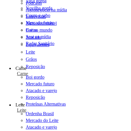
Vaca gorda
Podcasts
Novilha gorda
Agronegócio na mídia
Couro e sebo
Entrevistas
Mercado futuro
Agro sustentável
Cartas
Boi no mundo
Scot na mídia
Atacado
Radar Sanitário
Equivalentes
Leite
Grãos
Reposição
Carne
Carne
Boi gordo
Mercado futuro
Atacado e varejo
Reposição
Proteínas Alternativas
Leite
Leite
Ordenha Brasil
Mercado do Leite
Atacado e varejo