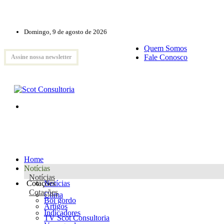
Domingo, 9 de agosto de 2026
Quem Somos
Fale Conosco
Assine nossa newsletter
Home
Notícias
Notícias
Cotações
Notícias
Cotações
Clima
Boi gordo
Artigos
Indicadores
TV Scot Consultoria