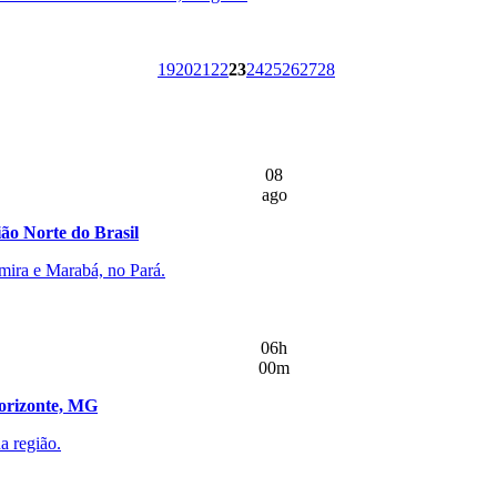
19
20
21
22
23
24
25
26
27
28
08
ago
ão Norte do Brasil
mira e Marabá, no Pará.
06h
00m
Horizonte, MG
a região.