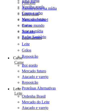
Vaca gorda
Podcasts
Novilha gorda
Agronegócio na mídia
Couro e sebo
Entrevistas
Mercado futuro
Agro sustentável
Cartas
Boi no mundo
Scot na mídia
Atacado
Radar Sanitário
Equivalentes
Leite
Grãos
Reposição
Carne
Carne
Boi gordo
Mercado futuro
Atacado e varejo
Reposição
Proteínas Alternativas
Leite
Leite
Ordenha Brasil
Mercado do Leite
Atacado e varejo