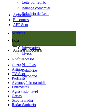
Leite por região
Balança comercial
Relatório de Leite
Agricultura
Encontros
APP Scot
Serviços
Loja
Loja
Informativos
Acessar
Livros
Notícias
Acessos
Planilhas
Clima
Artigos
Relatórios
TV Scot
Encontros
Podcasts
Agronegócio na mídia
Entrevistas
Agro sustentável
Cartas
Scot na mídia
Radar Sanitário