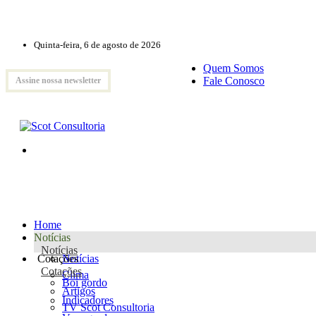
Quinta-feira, 6 de agosto de 2026
Quem Somos
Fale Conosco
Assine nossa newsletter
Home
Notícias
Notícias
Cotações
Notícias
Cotações
Clima
Boi gordo
Artigos
Indicadores
TV Scot Consultoria