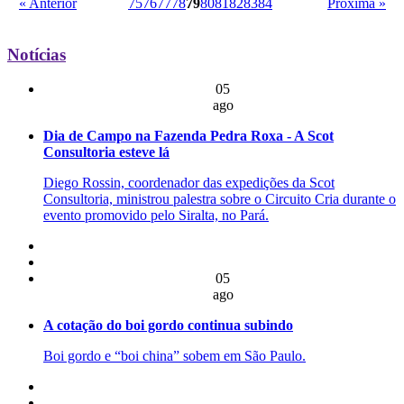
« Anterior
75
76
77
78
79
80
81
82
83
84
Próxima »
Notícias
05
ago
Dia de Campo na Fazenda Pedra Roxa - A Scot
Consultoria esteve lá
Diego Rossin, coordenador das expedições da Scot
Consultoria, ministrou palestra sobre o Circuito Cria durante o
evento promovido pelo Siralta, no Pará.
05
ago
A cotação do boi gordo continua subindo
Boi gordo e “boi china” sobem em São Paulo.