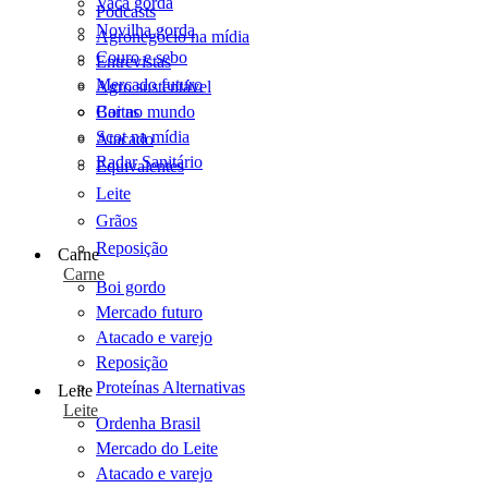
Vaca gorda
Podcasts
Novilha gorda
Agronegócio na mídia
Couro e sebo
Entrevistas
Mercado futuro
Agro sustentável
Cartas
Boi no mundo
Scot na mídia
Atacado
Radar Sanitário
Equivalentes
Leite
Grãos
Reposição
Carne
Carne
Boi gordo
Mercado futuro
Atacado e varejo
Reposição
Proteínas Alternativas
Leite
Leite
Ordenha Brasil
Mercado do Leite
Atacado e varejo