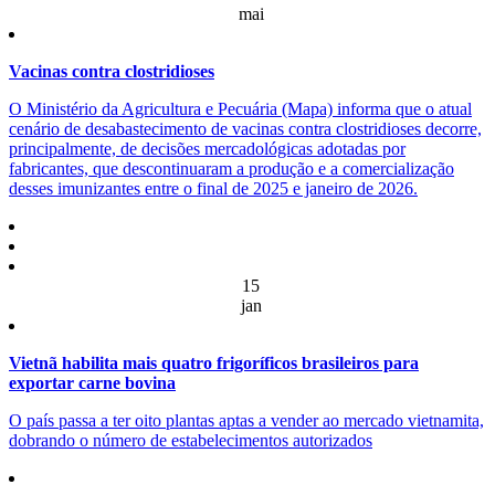
mai
Vacinas contra clostridioses
O Ministério da Agricultura e Pecuária (Mapa) informa que o atual
cenário de desabastecimento de vacinas contra clostridioses decorre,
principalmente, de decisões mercadológicas adotadas por
fabricantes, que descontinuaram a produção e a comercialização
desses imunizantes entre o final de 2025 e janeiro de 2026.
15
jan
Vietnã habilita mais quatro frigoríficos brasileiros para
exportar carne bovina
O país passa a ter oito plantas aptas a vender ao mercado vietnamita,
dobrando o número de estabelecimentos autorizados