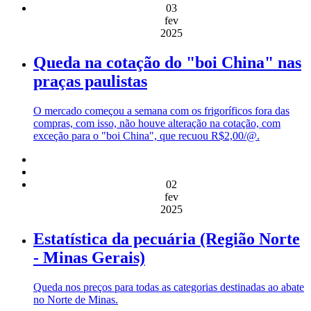
03
fev
2025
Queda na cotação do "boi China" nas
praças paulistas
O mercado começou a semana com os frigoríficos fora das
compras, com isso, não houve alteração na cotação, com
exceção para o "boi China", que recuou R$2,00/@.
02
fev
2025
Estatística da pecuária (Região Norte
- Minas Gerais)
Queda nos preços para todas as categorias destinadas ao abate
no Norte de Minas.