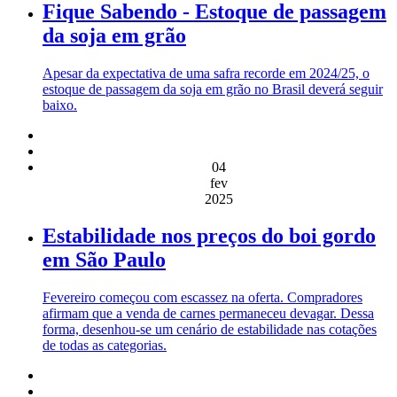
Fique Sabendo - Estoque de passagem
da soja em grão
Apesar da expectativa de uma safra recorde em 2024/25, o
estoque de passagem da soja em grão no Brasil deverá seguir
baixo.
04
fev
2025
Estabilidade nos preços do boi gordo
em São Paulo
Fevereiro começou com escassez na oferta. Compradores
afirmam que a venda de carnes permaneceu devagar. Dessa
forma, desenhou-se um cenário de estabilidade nas cotações
de todas as categorias.