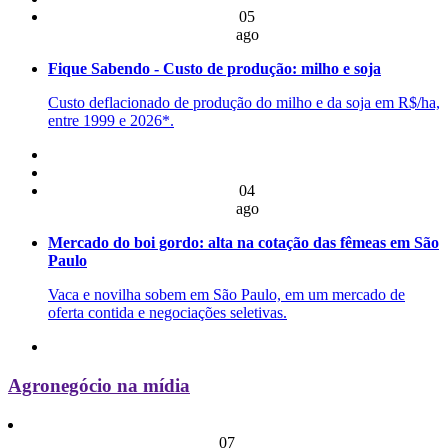
05
ago
Fique Sabendo - Custo de produção: milho e soja
Custo deflacionado de produção do milho e da soja em R$/ha,
entre 1999 e 2026*.
04
ago
Mercado do boi gordo: alta na cotação das fêmeas em São
Paulo
Vaca e novilha sobem em São Paulo, em um mercado de
oferta contida e negociações seletivas.
Agronegócio na mídia
07