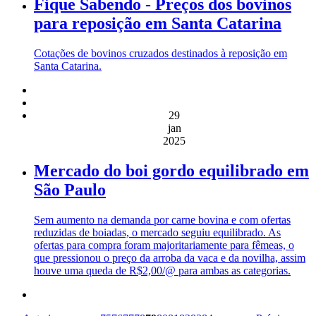
Fique Sabendo - Preços dos bovinos
para reposição em Santa Catarina
Cotações de bovinos cruzados destinados à reposição em
Santa Catarina.
29
jan
2025
Mercado do boi gordo equilibrado em
São Paulo
Sem aumento na demanda por carne bovina e com ofertas
reduzidas de boiadas, o mercado seguiu equilibrado. As
ofertas para compra foram majoritariamente para fêmeas, o
que pressionou o preço da arroba da vaca e da novilha, assim
houve uma queda de R$2,00/@ para ambas as categorias.