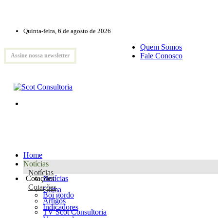
Quinta-feira, 6 de agosto de 2026
Quem Somos
Fale Conosco
Assine nossa newsletter
Home
Notícias
Notícias
Cotações
Notícias
Cotações
Clima
Boi gordo
Artigos
Indicadores
TV Scot Consultoria