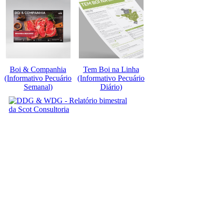
Boi & Companhia
Tem Boi na Linha
(Informativo Pecuário
(Informativo Pecuário
Semanal)
Diário)