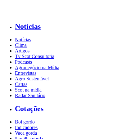
Notícias
Notícias
Clima
Artigos
Tv Scot Consultoria
Podcasts
Agronegócio na Mídia
Entrevistas
Agro Sustentável
Cartas
Scot na mídia
Radar Sanitário
Cotações
Boi gordo
Indicadores
Vaca gorda
Novilha gorda