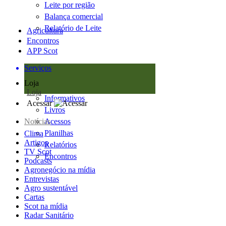
Leite por região
Balança comercial
Relatório de Leite
Agricultura
Encontros
APP Scot
Serviços
Loja
Loja
Informativos
Acessar
Livros
Notícias
Acessos
Planilhas
Clima
Artigos
Relatórios
TV Scot
Encontros
Podcasts
Agronegócio na mídia
Entrevistas
Agro sustentável
Cartas
Scot na mídia
Radar Sanitário