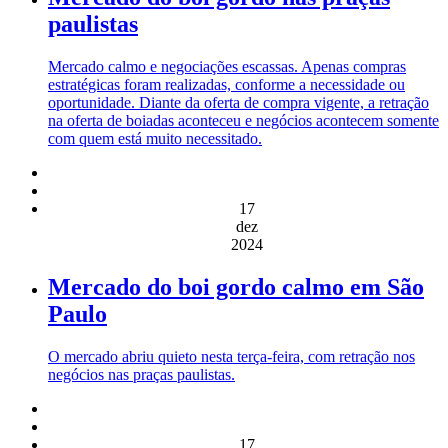
paulistas
Mercado calmo e negociações escassas. Apenas compras
estratégicas foram realizadas, conforme a necessidade ou
oportunidade. Diante da oferta de compra vigente, a retração
na oferta de boiadas aconteceu e negócios acontecem somente
com quem está muito necessitado.
17
dez
2024
Mercado do boi gordo calmo em São
Paulo
O mercado abriu quieto nesta terça-feira, com retração nos
negócios nas praças paulistas.
17