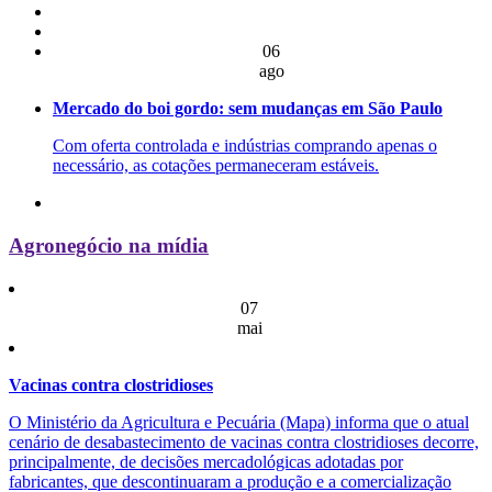
06
ago
Mercado do boi gordo: sem mudanças em São Paulo
Com oferta controlada e indústrias comprando apenas o
necessário, as cotações permaneceram estáveis.
Agronegócio na mídia
07
mai
Vacinas contra clostridioses
O Ministério da Agricultura e Pecuária (Mapa) informa que o atual
cenário de desabastecimento de vacinas contra clostridioses decorre,
principalmente, de decisões mercadológicas adotadas por
fabricantes, que descontinuaram a produção e a comercialização