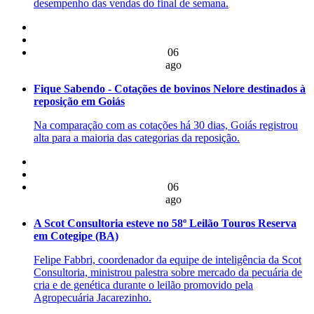
desempenho das vendas do final de semana.
06
ago
Fique Sabendo - Cotações de bovinos Nelore destinados à
reposição em Goiás
Na comparação com as cotações há 30 dias, Goiás registrou
alta para a maioria das categorias da reposição.
06
ago
A Scot Consultoria esteve no 58º Leilão Touros Reserva
em Cotegipe (BA)
Felipe Fabbri, coordenador da equipe de inteligência da Scot
Consultoria, ministrou palestra sobre mercado da pecuária de
cria e de genética durante o leilão promovido pela
Agropecuária Jacarezinho.