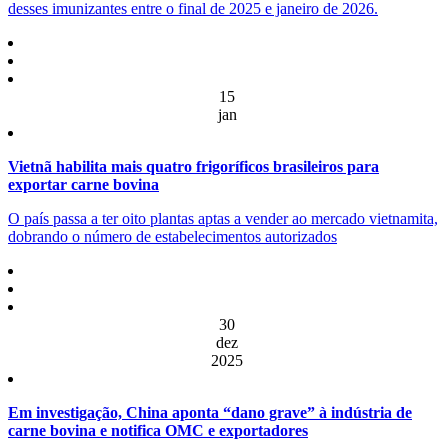
desses imunizantes entre o final de 2025 e janeiro de 2026.
15
jan
Vietnã habilita mais quatro frigoríficos brasileiros para
exportar carne bovina
O país passa a ter oito plantas aptas a vender ao mercado vietnamita,
dobrando o número de estabelecimentos autorizados
30
dez
2025
Em investigação, China aponta “dano grave” à indústria de
carne bovina e notifica OMC e exportadores