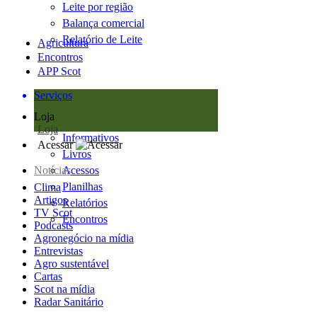
Leite por região
Balança comercial
Relatório de Leite
Agricultura
Encontros
APP Scot
Serviços
Loja
Loja
Informativos
Acessar
Livros
Notícias
Acessos
Planilhas
Clima
Artigos
Relatórios
TV Scot
Encontros
Podcasts
Agronegócio na mídia
Entrevistas
Agro sustentável
Cartas
Scot na mídia
Radar Sanitário