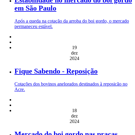
Estabilidade no mercado do boi gordo
em São Paulo
Após a queda na cotação da arroba do boi gordo, o mercado
permaneceu estável.
19
dez
2024
Fique Sabendo - Reposição
Cotações dos bovinos anelorados destinados à reposição no
Acre.
18
dez
2024
Mercado do boi gordo nas praças