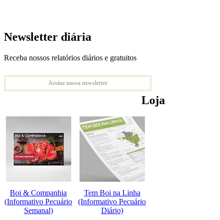
Newsletter diária
Receba nossos relatórios diários e gratuitos
Assine nossa newsletter
Loja
Boi & Companhia
Tem Boi na Linha
(Informativo Pecuário
(Informativo Pecuário
Semanal)
Diário)