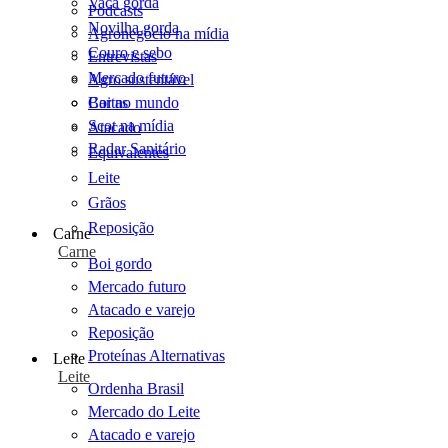
Vaca gorda
Podcasts
Novilha gorda
Agronegócio na mídia
Couro e sebo
Entrevistas
Mercado futuro
Agro sustentável
Cartas
Boi no mundo
Scot na mídia
Atacado
Radar Sanitário
Equivalentes
Leite
Grãos
Reposição
Carne
Carne
Boi gordo
Mercado futuro
Atacado e varejo
Reposição
Proteínas Alternativas
Leite
Leite
Ordenha Brasil
Mercado do Leite
Atacado e varejo