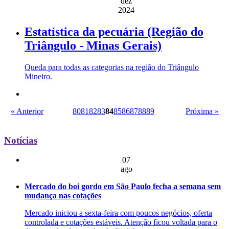
dez
2024
Estatística da pecuária (Região do
Triângulo - Minas Gerais)
Queda para todas as categorias na região do Triângulo
Mineiro.
« Anterior
80
81
82
83
84
85
86
87
88
89
Próxima »
Notícias
07
ago
Mercado do boi gordo em São Paulo fecha a semana sem
mudança nas cotações
Mercado iniciou a sexta-feira com poucos negócios, oferta
controlada e cotações estáveis. Atenção ficou voltada para o