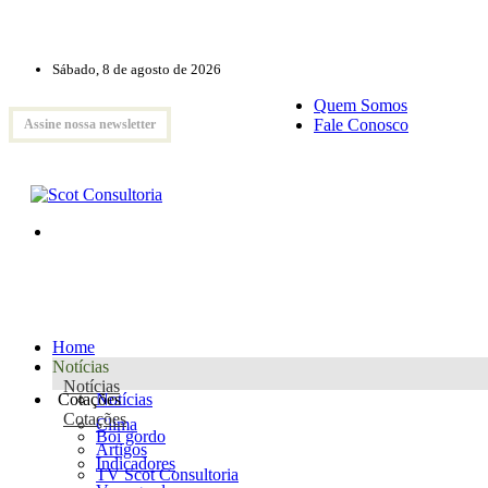
Sábado, 8 de agosto de 2026
Quem Somos
Fale Conosco
Assine nossa newsletter
Home
Notícias
Notícias
Cotações
Notícias
Cotações
Clima
Boi gordo
Artigos
Indicadores
TV Scot Consultoria