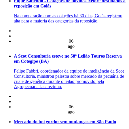
Fique Sabendo - Cotações de bovinos Nelore destinados à
reposição em Goiás
Na comparação com as cotações há 30 dias, Goiás registrou
alta para a maioria das categorias da reposição.
06
ago
A Scot Consultoria esteve no 58º Leilão Touros Reserva
em Cotegipe (BA)
Felipe Fabbri, coordenador da equipe de inteligência da Scot
Consultoria, ministrou palestra sobre mercado da pecuária de
cria e de genética durante o leilão promovido pela
Agropecuária Jacarezinho.
06
ago
Mercado do boi gordo: sem mudanças em São Paulo