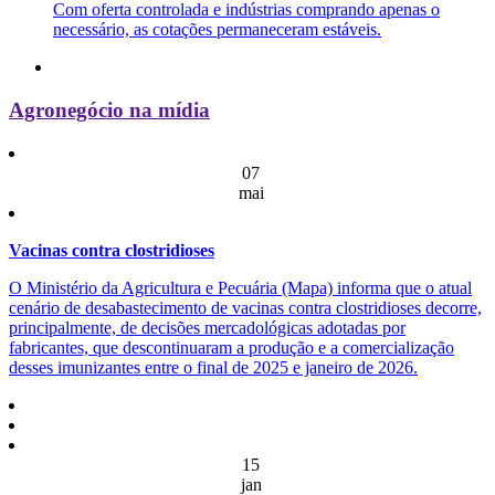
Com oferta controlada e indústrias comprando apenas o
necessário, as cotações permaneceram estáveis.
Agronegócio na mídia
07
mai
Vacinas contra clostridioses
O Ministério da Agricultura e Pecuária (Mapa) informa que o atual
cenário de desabastecimento de vacinas contra clostridioses decorre,
principalmente, de decisões mercadológicas adotadas por
fabricantes, que descontinuaram a produção e a comercialização
desses imunizantes entre o final de 2025 e janeiro de 2026.
15
jan