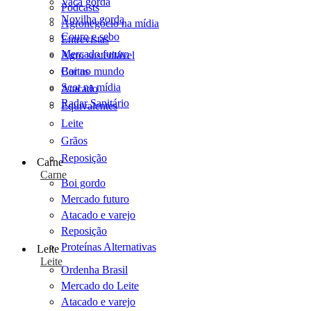
Vaca gorda
Podcasts
Novilha gorda
Agronegócio na mídia
Couro e sebo
Entrevistas
Mercado futuro
Agro sustentável
Cartas
Boi no mundo
Scot na mídia
Atacado
Radar Sanitário
Equivalentes
Leite
Grãos
Reposição
Carne
Carne
Boi gordo
Mercado futuro
Atacado e varejo
Reposição
Proteínas Alternativas
Leite
Leite
Ordenha Brasil
Mercado do Leite
Atacado e varejo