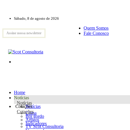
Sábado, 8 de agosto de 2026
Quem Somos
Fale Conosco
Assine nossa newsletter
Home
Notícias
Notícias
Cotações
Notícias
Cotações
Clima
Boi gordo
Artigos
Indicadores
TV Scot Consultoria