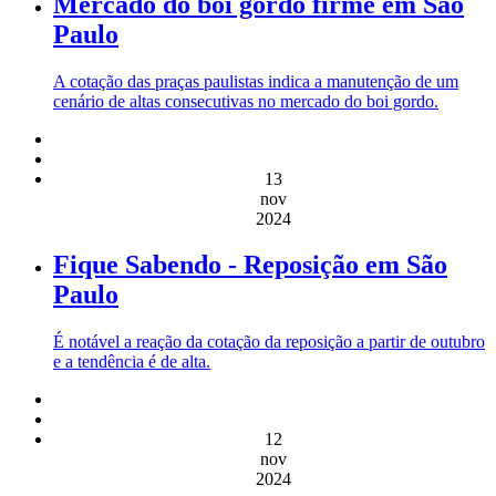
Mercado do boi gordo firme em São
Paulo
A cotação das praças paulistas indica a manutenção de um
cenário de altas consecutivas no mercado do boi gordo.
13
nov
2024
Fique Sabendo - Reposição em São
Paulo
É notável a reação da cotação da reposição a partir de outubro
e a tendência é de alta.
12
nov
2024