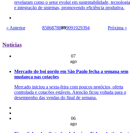
revelaram como o setor evolui em sustentabilidade, tecnologia
e integração de sistemas, promovendo eficiência produtiva.
« Anterior
85
86
87
88
89
90
91
92
93
94
Próxima »
Notícias
07
ago
Mercado do boi gordo em São Paulo fecha a semana sem
mudança nas cotações
Mercado iniciou a sexta-feira com poucos negócios, oferta
controlada e cotações estáveis. Atenção ficou voltada para o
desempenho das vendas do final de semana.
06
ago