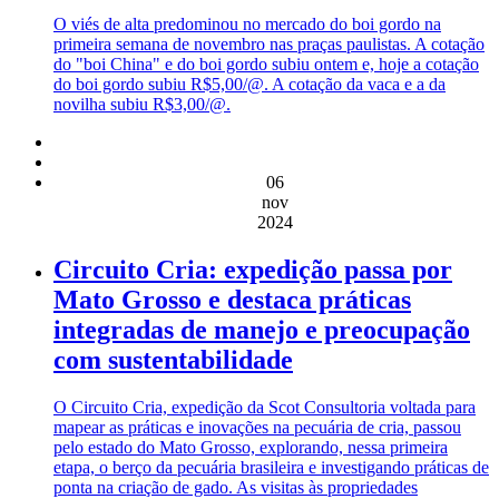
O viés de alta predominou no mercado do boi gordo na
primeira semana de novembro nas praças paulistas. A cotação
do "boi China" e do boi gordo subiu ontem e, hoje a cotação
do boi gordo subiu R$5,00/@. A cotação da vaca e a da
novilha subiu R$3,00/@.
06
nov
2024
Circuito Cria: expedição passa por
Mato Grosso e destaca práticas
integradas de manejo e preocupação
com sustentabilidade
O Circuito Cria, expedição da Scot Consultoria voltada para
mapear as práticas e inovações na pecuária de cria, passou
pelo estado do Mato Grosso, explorando, nessa primeira
etapa, o berço da pecuária brasileira e investigando práticas de
ponta na criação de gado. As visitas às propriedades