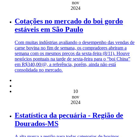
nov
2024
Cotações no mercado do boi gordo
estáveis em São Paulo
Com muitas indústrias avaliando o desempenho das vendas de
carne bovina no fim de semana, os compradores abriram a
semana com os mesmos preços da sexta-feira (8/11). Houve
negócios pontuais na tarde de sexta-feira para o “boi China”
em R$340,00/@, a referência, porém, ainda não está
consolidada no mercado.
10
nov
2024
Estatística da pecuária - Região de
Dourados-MS
A alta marca a região para todas categorias de bovinos.