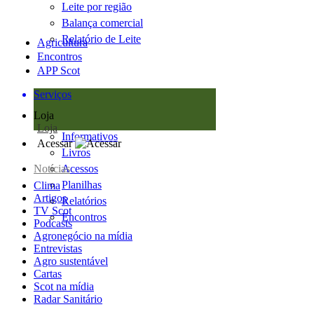
Leite por região
Balança comercial
Relatório de Leite
Agricultura
Encontros
APP Scot
Serviços
Loja
Loja
Informativos
Acessar
Livros
Notícias
Acessos
Planilhas
Clima
Artigos
Relatórios
TV Scot
Encontros
Podcasts
Agronegócio na mídia
Entrevistas
Agro sustentável
Cartas
Scot na mídia
Radar Sanitário