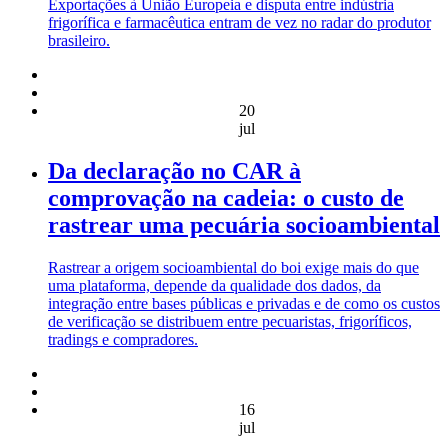
Exportações à União Europeia e disputa entre indústria
frigorífica e farmacêutica entram de vez no radar do produtor
brasileiro.
20
jul
Da declaração no CAR à
comprovação na cadeia: o custo de
rastrear uma pecuária socioambiental
Rastrear a origem socioambiental do boi exige mais do que
uma plataforma, depende da qualidade dos dados, da
integração entre bases públicas e privadas e de como os custos
de verificação se distribuem entre pecuaristas, frigoríficos,
tradings e compradores.
16
jul