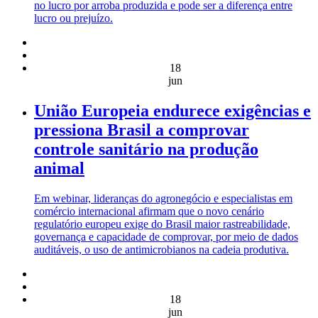
no lucro por arroba produzida e pode ser a diferença entre
lucro ou prejuízo.
18
jun
União Europeia endurece exigências e
pressiona Brasil a comprovar
controle sanitário na produção
animal
Em webinar, lideranças do agronegócio e especialistas em
comércio internacional afirmam que o novo cenário
regulatório europeu exige do Brasil maior rastreabilidade,
governança e capacidade de comprovar, por meio de dados
auditáveis, o uso de antimicrobianos na cadeia produtiva.
18
jun