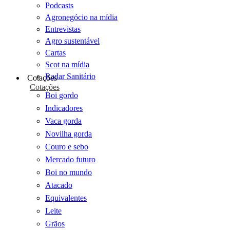
Podcasts
Agronegócio na mídia
Entrevistas
Agro sustentável
Cartas
Scot na mídia
Radar Sanitário
Cotações
Cotações
Boi gordo
Indicadores
Vaca gorda
Novilha gorda
Couro e sebo
Mercado futuro
Boi no mundo
Atacado
Equivalentes
Leite
Grãos