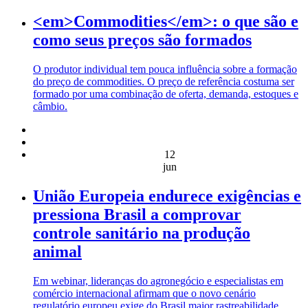
<em>Commodities</em>: o que são e
como seus preços são formados
O produtor individual tem pouca influência sobre a formação
do preço de commodities. O preço de referência costuma ser
formado por uma combinação de oferta, demanda, estoques e
câmbio.
12
jun
União Europeia endurece exigências e
pressiona Brasil a comprovar
controle sanitário na produção
animal
Em webinar, lideranças do agronegócio e especialistas em
comércio internacional afirmam que o novo cenário
regulatório europeu exige do Brasil maior rastreabilidade,