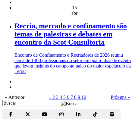
15
abr
Recria, mercado e confinamento são
temas de palestras e debates em
encontro da Scot Consultoria
Encontro de Confinamento e Recriadores de 2026 reuniu
cerca de 1300 profissionais do setor em quatro dias de evento
que levou insights do campo ao palco do maior espetáculo da
Terra!
« Anterior
1
2
3
4
5
6
7
8
9
10
Próxima »