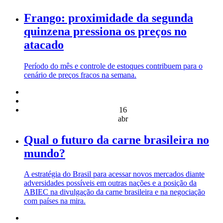
Frango: proximidade da segunda
quinzena pressiona os preços no
atacado
Período do mês e controle de estoques contribuem para o
cenário de preços fracos na semana.
16
abr
Qual o futuro da carne brasileira no
mundo?
A estratégia do Brasil para acessar novos mercados diante
adversidades possíveis em outras nações e a posição da
ABIEC na divulgação da carne brasileira e na negociação
com países na mira.