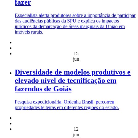
fazer
Especialista alerta produtores sobre a importância de participar
das audiências públicas da SPU e explica os impactos
jurídicos da demarcação de áreas marginais da União em
imóveis rurais.
15
jun
Diversidade de modelos produtivos e
elevado nível de tecnificação em
fazendas de Goiás
Pesquisa expedicionária, Ordenha Brasil, percorreu
propriedades leiteiras em diferentes regiões do estado.
12
jun