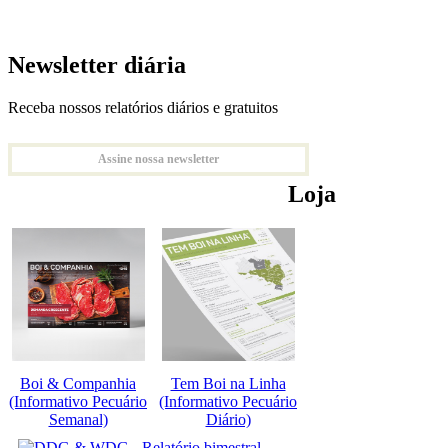
Newsletter diária
Receba nossos relatórios diários e gratuitos
Assine nossa newsletter
Loja
Boi & Companhia
Tem Boi na Linha
(Informativo Pecuário
(Informativo Pecuário
Semanal)
Diário)