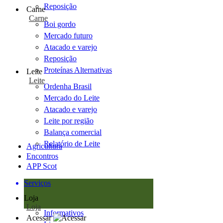
Reposição
Carne
Carne
Boi gordo
Mercado futuro
Atacado e varejo
Reposição
Proteínas Alternativas
Leite
Leite
Ordenha Brasil
Mercado do Leite
Atacado e varejo
Leite por região
Balança comercial
Relatório de Leite
Agricultura
Encontros
APP Scot
Serviços
Loja
Loja
Informativos
Acessar