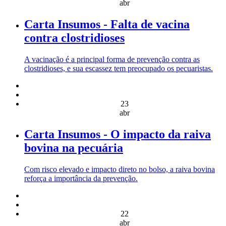
abr
Carta Insumos - Falta de vacina
contra clostridioses
A vacinação é a principal forma de prevenção contra as
clostridioses, e sua escassez tem preocupado os pecuaristas.
23
abr
Carta Insumos - O impacto da raiva
bovina na pecuária
Com risco elevado e impacto direto no bolso, a raiva bovina
reforça a importância da prevenção.
22
abr