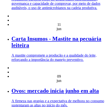
governança e capacidade de comprovar, por meio de dados
auditáveis, o uso de antimicrobianos na cadeia produtiva.
11
jun
Carta Insumos - Mastite na pecuária
leiteira
A mastite compromete a produção e a qualidade do leite,
reforçando a importância do manejo preventivo.
09
jun
Ovos: mercado inicia junho em alta
A firmeza nas granjas e a expectativa de melhora no consumo
sustentaram as altas no início do mês.