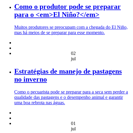
Como o produtor pode se preparar
para o <em>El Niño?</em>
Muitos produtores se preocupam com a chegada do El Niño,
mas há meios de se preparar para esse momento.
02
jul
Estratégias de manejo de pastagens
no inverno
Como o pecuarista pode se preparar para a seca sem perder a
qualidade das pastagens e o desempenho animal e garantir
uma boa rebrota nas águas.
01
jul