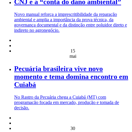
CNJ e a “conta do dano ambiental”
Novo manual reforça a imprescritibilidade da reparação
ambiental e amplia a importância da prova técnica, da
governança documental e da distinção entre poluidor direto e
indireto no agronegócio.
15
mai
Pecuária brasileira vive novo
momento e tema domina encontro em
Cuiabá
No Rastro da Pecuária chega a Cuiabá (MT) com
programação focada em mercado, produção e tomada de
decisão.
30