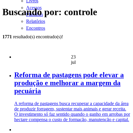
Livros
Acessos
Buscando por: controle
Planilhas
Relatórios
Encontros
1771
resultado(s) encontrado(s)!
23
jul
Reforma de pastagens pode elevar a
produção e melhorar a margem da
pecuária
A reforma de pastagens busca recuperar a capacidade da área
de produzir forragem, sustentar mais animais e gerar receita.
O investimento só faz sentido quando o ganho em arrobas por
hectare compensa o custo de formação, manutenção e capital.