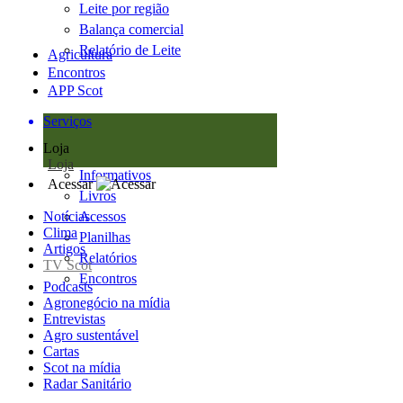
Leite por região
Balança comercial
Relatório de Leite
Agricultura
Encontros
APP Scot
Serviços
Loja
Loja
Informativos
Acessar
Livros
Notícias
Acessos
Clima
Planilhas
Artigos
Relatórios
TV Scot
Encontros
Podcasts
Agronegócio na mídia
Entrevistas
Agro sustentável
Cartas
Scot na mídia
Radar Sanitário