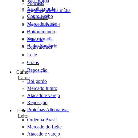
Vaca gorda
Podcasts
Novilha gorda
Agronegócio na mídia
Couro e sebo
Entrevistas
Mercado futuro
Agro sustentável
Cartas
Boi no mundo
Scot na mídia
Atacado
Radar Sanitário
Equivalentes
Leite
Grãos
Reposição
Carne
Carne
Boi gordo
Mercado futuro
Atacado e varejo
Reposição
Proteínas Alternativas
Leite
Leite
Ordenha Brasil
Mercado do Leite
Atacado e varejo