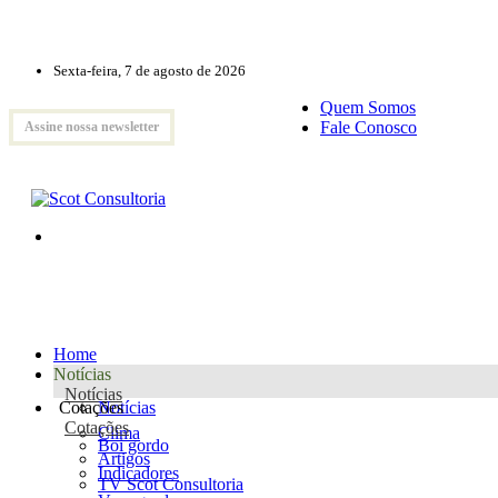
Sexta-feira, 7 de agosto de 2026
Quem Somos
Fale Conosco
Assine nossa newsletter
Home
Notícias
Notícias
Cotações
Notícias
Cotações
Clima
Boi gordo
Artigos
Indicadores
TV Scot Consultoria