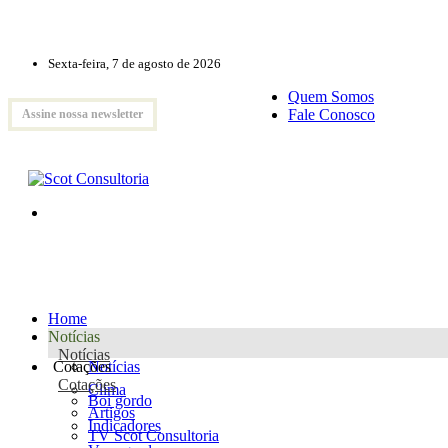
Sexta-feira, 7 de agosto de 2026
Quem Somos
Fale Conosco
Assine nossa newsletter
Home
Notícias
Notícias
Cotações
Notícias
Cotações
Clima
Boi gordo
Artigos
Indicadores
TV Scot Consultoria