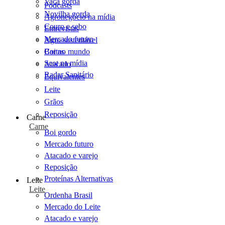
Vaca gorda
Podcasts
Novilha gorda
Agronegócio na mídia
Couro e sebo
Entrevistas
Mercado futuro
Agro sustentável
Cartas
Boi no mundo
Scot na mídia
Atacado
Radar Sanitário
Equivalentes
Leite
Grãos
Reposição
Carne
Carne
Boi gordo
Mercado futuro
Atacado e varejo
Reposição
Proteínas Alternativas
Leite
Leite
Ordenha Brasil
Mercado do Leite
Atacado e varejo