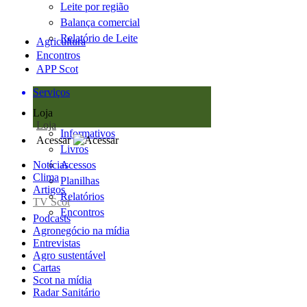
Leite por região
Balança comercial
Relatório de Leite
Agricultura
Encontros
APP Scot
Serviços
Loja
Loja
Informativos
Acessar
Livros
Notícias
Acessos
Clima
Planilhas
Artigos
Relatórios
TV Scot
Encontros
Podcasts
Agronegócio na mídia
Entrevistas
Agro sustentável
Cartas
Scot na mídia
Radar Sanitário