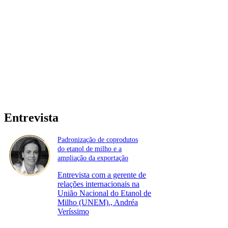
Entrevista
Padronização de coprodutos
do etanol de milho e a
ampliação da exportação
Entrevista com a gerente de
relações internacionais na
União Nacional do Etanol de
Milho (UNEM)., Andréa
Veríssimo