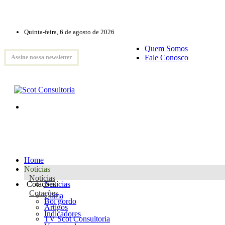
Quinta-feira, 6 de agosto de 2026
Quem Somos
Fale Conosco
Assine nossa newsletter
Home
Notícias
Notícias
Cotações
Notícias
Cotações
Clima
Boi gordo
Artigos
Indicadores
TV Scot Consultoria