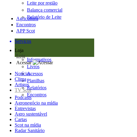
Leite por região
Balança comercial
Relatório de Leite
Agricultura
Encontros
APP Scot
Serviços
Loja
Loja
Informativos
Acessar
Livros
Notícias
Acessos
Clima
Planilhas
Artigos
Relatórios
TV Scot
Encontros
Podcasts
Agronegócio na mídia
Entrevistas
Agro sustentável
Cartas
Scot na mídia
Radar Sanitário