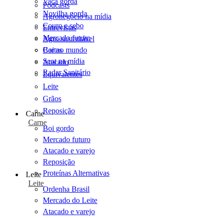
Vaca gorda
Podcasts
Novilha gorda
Agronegócio na mídia
Couro e sebo
Entrevistas
Mercado futuro
Agro sustentável
Cartas
Boi no mundo
Scot na mídia
Atacado
Radar Sanitário
Equivalentes
Leite
Grãos
Reposição
Carne
Carne
Boi gordo
Mercado futuro
Atacado e varejo
Reposição
Proteínas Alternativas
Leite
Leite
Ordenha Brasil
Mercado do Leite
Atacado e varejo