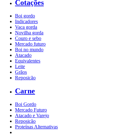
Cotações
Boi gordo
Indicadores
Vaca gorda
Novilha gorda
Couro e sebo
Mercado futuro
Boi no mundo
Atacado
Equivalentes
Leite
Grãos
Reposição
Carne
Boi Gordo
Mercado Futuro
Atacado e Varejo
Reposição
Proteínas Alternativas