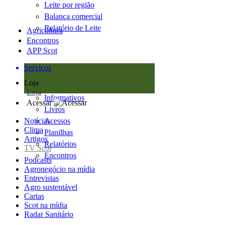
Leite por região
Balança comercial
Relatório de Leite
Agricultura
Encontros
APP Scot
Serviços
Loja
Loja
Informativos
Acessar
Livros
Notícias
Acessos
Clima
Planilhas
Artigos
Relatórios
TV Scot
Encontros
Podcasts
Agronegócio na mídia
Entrevistas
Agro sustentável
Cartas
Scot na mídia
Radar Sanitário