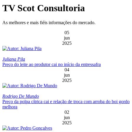
TV Scot Consultoria
As melhores e mais fiéis informações do mercado.
05
jun
2025
Juliana Pila
Preço do leite ao produtor cai no início da entressafra
04
jun
2025
Rodrigo De Mundo
Preço da polpa cítrica cai e relação de troca com arroba do boi gordo
melhora
02
jun
2025