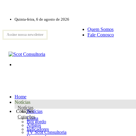
Quinta-feira, 6 de agosto de 2026
Quem Somos
Fale Conosco
Assine nossa newsletter
Home
Notícias
Notícias
Cotações
Notícias
Cotações
Clima
Boi gordo
Artigos
Indicadores
TV Scot Consultoria