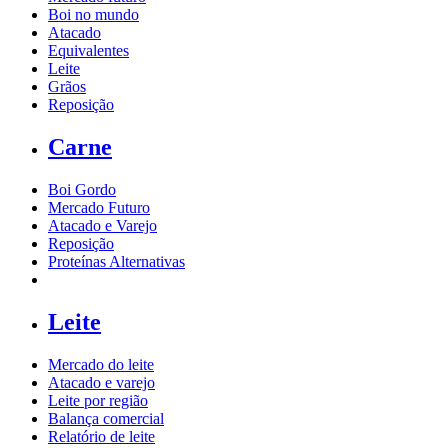
Boi no mundo
Atacado
Equivalentes
Leite
Grãos
Reposição
Carne
Boi Gordo
Mercado Futuro
Atacado e Varejo
Reposição
Proteínas Alternativas
Leite
Mercado do leite
Atacado e varejo
Leite por região
Balança comercial
Relatório de leite