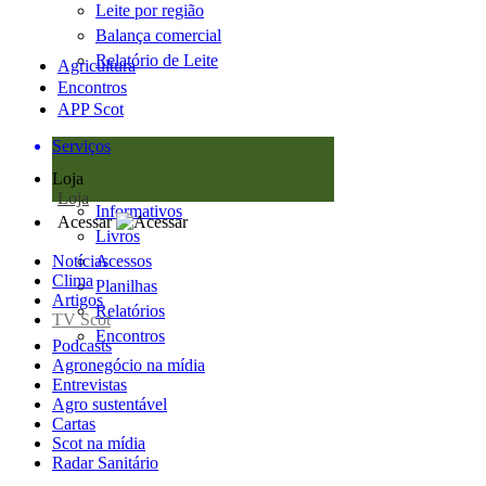
Leite por região
Balança comercial
Relatório de Leite
Agricultura
Encontros
APP Scot
Serviços
Loja
Loja
Informativos
Acessar
Livros
Notícias
Acessos
Clima
Planilhas
Artigos
Relatórios
TV Scot
Encontros
Podcasts
Agronegócio na mídia
Entrevistas
Agro sustentável
Cartas
Scot na mídia
Radar Sanitário