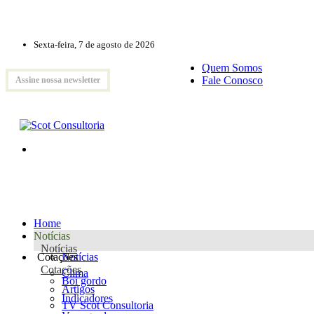
Sexta-feira, 7 de agosto de 2026
Quem Somos
Fale Conosco
Assine nossa newsletter
Home
Notícias
Notícias
Cotações
Notícias
Cotações
Clima
Boi gordo
Artigos
Indicadores
TV Scot Consultoria