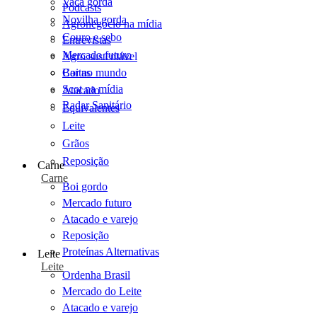
Vaca gorda
Podcasts
Novilha gorda
Agronegócio na mídia
Couro e sebo
Entrevistas
Mercado futuro
Agro sustentável
Cartas
Boi no mundo
Scot na mídia
Atacado
Radar Sanitário
Equivalentes
Leite
Grãos
Reposição
Carne
Carne
Boi gordo
Mercado futuro
Atacado e varejo
Reposição
Proteínas Alternativas
Leite
Leite
Ordenha Brasil
Mercado do Leite
Atacado e varejo