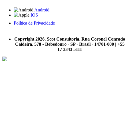
Android
IOS
Política de Privacidade
A Scot Consultoria não se responsabiliza por negócios realizados a partir das informações contidas em
nosso site.
Copyright 2026, Scot Consultoria, Rua Coronel Conrado
Caldeira, 578 • Bebedouro - SP - Brasil - 14701-000 | +55
17 3343 5111