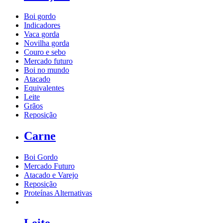
Boi gordo
Indicadores
Vaca gorda
Novilha gorda
Couro e sebo
Mercado futuro
Boi no mundo
Atacado
Equivalentes
Leite
Grãos
Reposição
Carne
Boi Gordo
Mercado Futuro
Atacado e Varejo
Reposição
Proteínas Alternativas
Leite