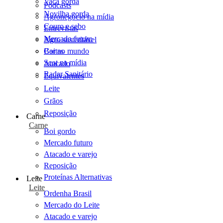
Vaca gorda
Podcasts
Novilha gorda
Agronegócio na mídia
Couro e sebo
Entrevistas
Mercado futuro
Agro sustentável
Cartas
Boi no mundo
Scot na mídia
Atacado
Radar Sanitário
Equivalentes
Leite
Grãos
Reposição
Carne
Carne
Boi gordo
Mercado futuro
Atacado e varejo
Reposição
Proteínas Alternativas
Leite
Leite
Ordenha Brasil
Mercado do Leite
Atacado e varejo