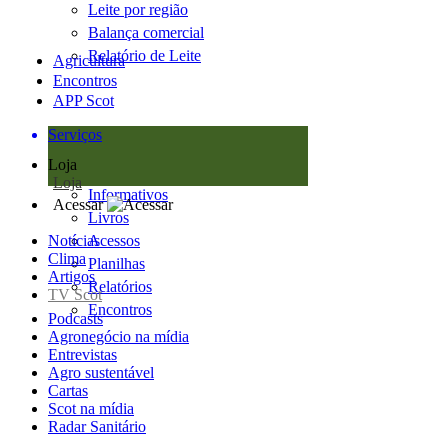
Leite por região
Balança comercial
Relatório de Leite
Agricultura
Encontros
APP Scot
Serviços
Loja
Loja
Informativos
Acessar
Livros
Notícias
Acessos
Clima
Planilhas
Artigos
Relatórios
TV Scot
Encontros
Podcasts
Agronegócio na mídia
Entrevistas
Agro sustentável
Cartas
Scot na mídia
Radar Sanitário