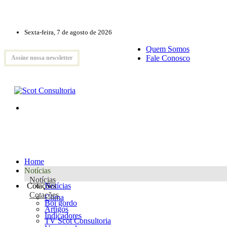
Sexta-feira, 7 de agosto de 2026
Quem Somos
Fale Conosco
Assine nossa newsletter
Home
Notícias
Notícias
Cotações
Notícias
Cotações
Clima
Boi gordo
Artigos
Indicadores
TV Scot Consultoria