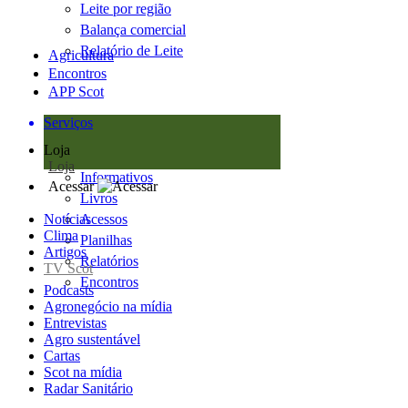
Leite por região
Balança comercial
Relatório de Leite
Agricultura
Encontros
APP Scot
Serviços
Loja
Loja
Informativos
Acessar
Livros
Notícias
Acessos
Clima
Planilhas
Artigos
Relatórios
TV Scot
Encontros
Podcasts
Agronegócio na mídia
Entrevistas
Agro sustentável
Cartas
Scot na mídia
Radar Sanitário