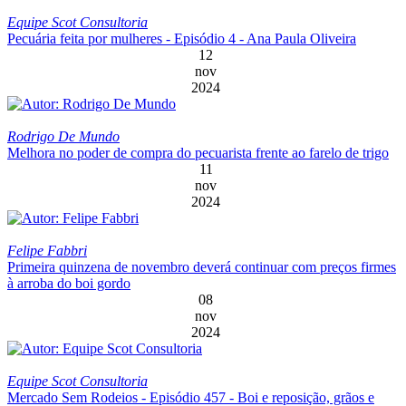
Equipe Scot Consultoria
Pecuária feita por mulheres - Episódio 4 - Ana Paula Oliveira
12
nov
2024
Rodrigo De Mundo
Melhora no poder de compra do pecuarista frente ao farelo de trigo
11
nov
2024
Felipe Fabbri
Primeira quinzena de novembro deverá continuar com preços firmes
à arroba do boi gordo
08
nov
2024
Equipe Scot Consultoria
Mercado Sem Rodeios - Episódio 457 - Boi e reposição, grãos e