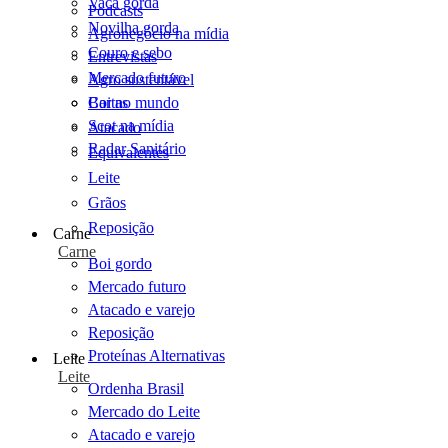
Vaca gorda
Podcasts
Novilha gorda
Agronegócio na mídia
Couro e sebo
Entrevistas
Mercado futuro
Agro sustentável
Cartas
Boi no mundo
Scot na mídia
Atacado
Radar Sanitário
Equivalentes
Leite
Grãos
Reposição
Carne
Carne
Boi gordo
Mercado futuro
Atacado e varejo
Reposição
Proteínas Alternativas
Leite
Leite
Ordenha Brasil
Mercado do Leite
Atacado e varejo