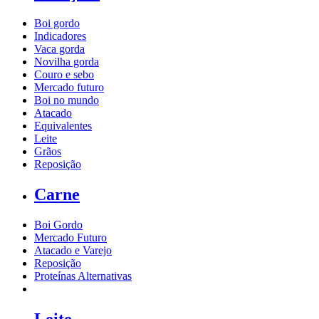
Boi gordo
Indicadores
Vaca gorda
Novilha gorda
Couro e sebo
Mercado futuro
Boi no mundo
Atacado
Equivalentes
Leite
Grãos
Reposição
Carne
Boi Gordo
Mercado Futuro
Atacado e Varejo
Reposição
Proteínas Alternativas
Leite