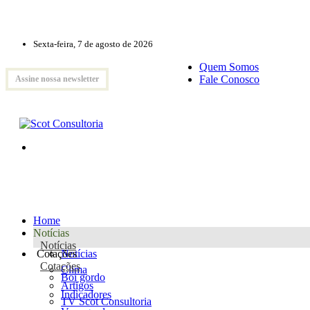
Sexta-feira, 7 de agosto de 2026
Quem Somos
Fale Conosco
Assine nossa newsletter
Home
Notícias
Notícias
Cotações
Notícias
Cotações
Clima
Boi gordo
Artigos
Indicadores
TV Scot Consultoria