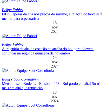
Felipe Fabbri
DDG: apesar da alta nos preços do insumo, a relação de troca está
melhor para o pecuarista
18
nov
2024
Felipe Fabbri
A trajetória de alta da cotação da arroba do boi gordo deverá
continuar na segunda quinzena de novembro
14
nov
2024
Equipe Scot Consultoria
Mercado sem Rodeios - Episódio 458 - Boi gordo em alta! Só não
mais em alta que reposição
13
nov
2024