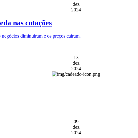
dez
2024
eda nas cotações
s negócios diminuíram e os preços caíram.
13
dez
2024
09
dez
2024