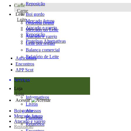
Reposição
Carne
Carne
Leite
Boi gordo
Leite
Mercado futuro
Ordenha Brasil
Atacado e varejo
Mercado do Leite
Reposição
Atacado e varejo
Proteínas Alternativas
Leite por região
Balança comercial
Relatório de Leite
Agricultura
Encontros
APP Scot
Serviços
Loja
Loja
Informativos
Acessar
Livros
Boi gordo
Acessos
Mercado futuro
Planilhas
Atacado e varejo
Relatórios
Reposição
Encontros