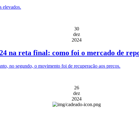
s elevados.
30
dez
2024
4 na reta final: como foi o mercado de rep
anto, no segundo, o movimento foi de recuperação aos preços.
26
dez
2024