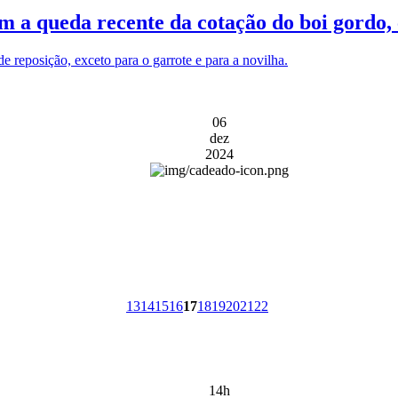
m a queda recente da cotação do boi gordo, 
 reposição, exceto para o garrote e para a novilha.
06
dez
2024
13
14
15
16
17
18
19
20
21
22
14h