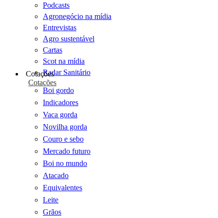
Podcasts
Agronegócio na mídia
Entrevistas
Agro sustentável
Cartas
Scot na mídia
Radar Sanitário
Cotações
Cotações
Boi gordo
Indicadores
Vaca gorda
Novilha gorda
Couro e sebo
Mercado futuro
Boi no mundo
Atacado
Equivalentes
Leite
Grãos