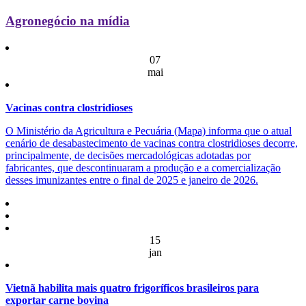
Agronegócio na mídia
07
mai
Vacinas contra clostridioses
O Ministério da Agricultura e Pecuária (Mapa) informa que o atual
cenário de desabastecimento de vacinas contra clostridioses decorre,
principalmente, de decisões mercadológicas adotadas por
fabricantes, que descontinuaram a produção e a comercialização
desses imunizantes entre o final de 2025 e janeiro de 2026.
15
jan
Vietnã habilita mais quatro frigoríficos brasileiros para
exportar carne bovina