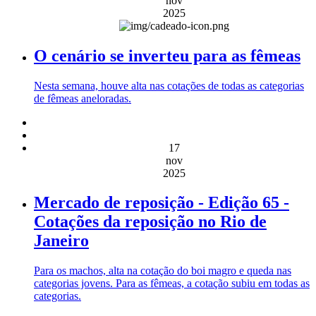
nov
2025
O cenário se inverteu para as fêmeas
Nesta semana, houve alta nas cotações de todas as categorias
de fêmeas aneloradas.
17
nov
2025
Mercado de reposição - Edição 65 -
Cotações da reposição no Rio de
Janeiro
Para os machos, alta na cotação do boi magro e queda nas
categorias jovens. Para as fêmeas, a cotação subiu em todas as
categorias.