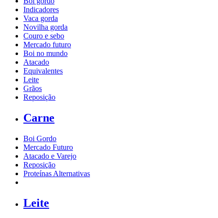
Boi gordo
Indicadores
Vaca gorda
Novilha gorda
Couro e sebo
Mercado futuro
Boi no mundo
Atacado
Equivalentes
Leite
Grãos
Reposição
Carne
Boi Gordo
Mercado Futuro
Atacado e Varejo
Reposição
Proteínas Alternativas
Leite