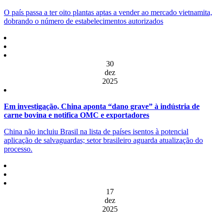
O país passa a ter oito plantas aptas a vender ao mercado vietnamita,
dobrando o número de estabelecimentos autorizados
30
dez
2025
Em investigação, China aponta “dano grave” à indústria de
carne bovina e notifica OMC e exportadores
China não incluiu Brasil na lista de países isentos à potencial
aplicação de salvaguardas; setor brasileiro aguarda atualização do
processo.
17
dez
2025