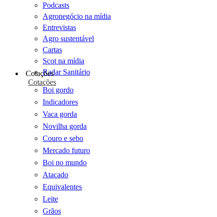
Podcasts
Agronegócio na mídia
Entrevistas
Agro sustentável
Cartas
Scot na mídia
Radar Sanitário
Cotações
Cotações
Boi gordo
Indicadores
Vaca gorda
Novilha gorda
Couro e sebo
Mercado futuro
Boi no mundo
Atacado
Equivalentes
Leite
Grãos