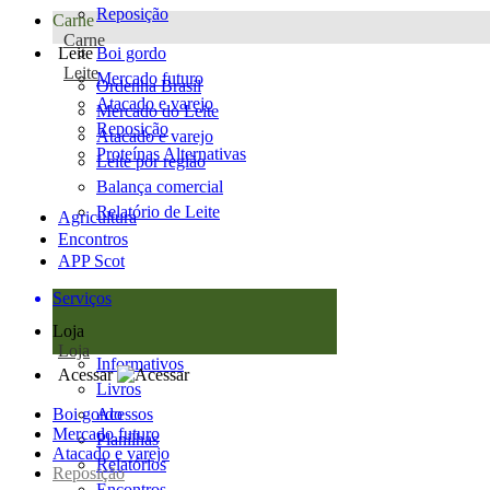
Reposição
Carne
Carne
Leite
Boi gordo
Leite
Mercado futuro
Ordenha Brasil
Atacado e varejo
Mercado do Leite
Reposição
Atacado e varejo
Proteínas Alternativas
Leite por região
Balança comercial
Relatório de Leite
Agricultura
Encontros
APP Scot
Serviços
Loja
Loja
Informativos
Acessar
Livros
Boi gordo
Acessos
Mercado futuro
Planilhas
Atacado e varejo
Relatórios
Reposição
Encontros