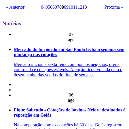
« Anterior
04
05
06
07
08
09
10
11
12
13
Próxima »
Notícias
07
ago
Mercado do boi gordo em São Paulo fecha a semana sem
mudança nas cotações
Mercado iniciou a sexta-feira com poucos negócios, oferta
controlada e cotações estáveis. Atenção ficou voltada para o
desempenho das vendas do final de semana.
06
ago
Fique Sabendo - Cotações de bovinos Nelore destinados à
reposição em Goiás
Na comparação com as cotações há 30 dias, Goiás registrou