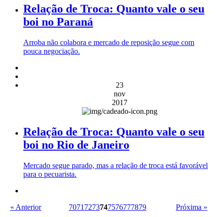
Relação de Troca: Quanto vale o seu
boi no Paraná
Arroba não colabora e mercado de reposição segue com
pouca negociação.
23
nov
2017
Relação de Troca: Quanto vale o seu
boi no Rio de Janeiro
Mercado segue parado, mas a relação de troca está favorável
para o pecuarista.
« Anterior
70
71
72
73
74
75
76
77
78
79
Próxima »