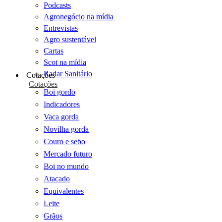
Podcasts
Agronegócio na mídia
Entrevistas
Agro sustentável
Cartas
Scot na mídia
Radar Sanitário
Cotações
Cotações
Boi gordo
Indicadores
Vaca gorda
Novilha gorda
Couro e sebo
Mercado futuro
Boi no mundo
Atacado
Equivalentes
Leite
Grãos