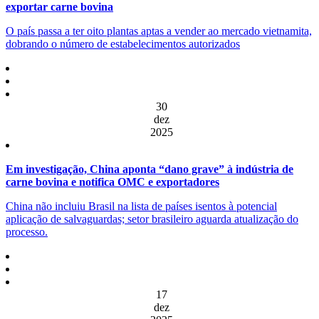
exportar carne bovina
O país passa a ter oito plantas aptas a vender ao mercado vietnamita,
dobrando o número de estabelecimentos autorizados
30
dez
2025
Em investigação, China aponta “dano grave” à indústria de
carne bovina e notifica OMC e exportadores
China não incluiu Brasil na lista de países isentos à potencial
aplicação de salvaguardas; setor brasileiro aguarda atualização do
processo.
17
dez