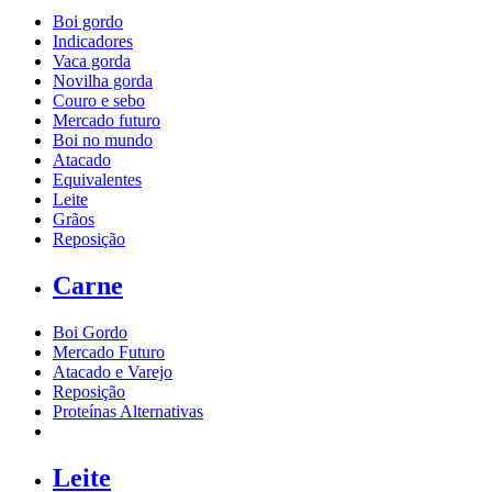
Boi gordo
Indicadores
Vaca gorda
Novilha gorda
Couro e sebo
Mercado futuro
Boi no mundo
Atacado
Equivalentes
Leite
Grãos
Reposição
Carne
Boi Gordo
Mercado Futuro
Atacado e Varejo
Reposição
Proteínas Alternativas
Leite