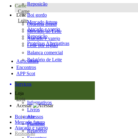
Reposição
Carne
Carne
Leite
Boi gordo
Leite
Mercado futuro
Ordenha Brasil
Atacado e varejo
Mercado do Leite
Reposição
Atacado e varejo
Proteínas Alternativas
Leite por região
Balança comercial
Relatório de Leite
Agricultura
Encontros
APP Scot
Serviços
Loja
Loja
Informativos
Acessar
Livros
Boi gordo
Acessos
Mercado futuro
Planilhas
Atacado e varejo
Relatórios
Reposição
Encontros