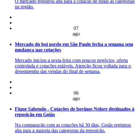
O mercado registrou alta para a cotação de todas as categorias
na região.
07
ago
Mercado do boi gordo em São Paulo fecha a semana sem
mudança nas cotações
Mercado iniciou a sexta-feira com poucos negócios, oferta
controlada e cotações estáveis. Atenção ficou voltada para o
desempenho das vendas do final de semana.
06
ago
Fique Sabendo - Cotações de bovinos Nelore destinados à
reposição em Goiás
Na comparação com as cotações há 30 dias, Goiás registrou
alta para a maioria das categorias da reposição.