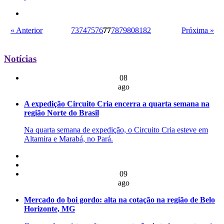
« Anterior
73
74
75
76
77
78
79
80
81
82
Próxima »
Notícias
08
ago
A expedição Circuito Cria encerra a quarta semana na
região Norte do Brasil
Na quarta semana de expedição, o Circuito Cria esteve em
Altamira e Marabá, no Pará.
09
ago
Mercado do boi gordo: alta na cotação na região de Belo
Horizonte, MG