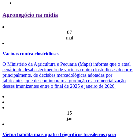
Agronegócio na mídia
07
mai
Vacinas contra clostridioses
O Ministério da Agricultura e Pecuária (Mapa) informa que o atual
cenário de desabastecimento de vacinas contra clostridioses decorre,
principalmente, de decisões mercadológicas adotadas por
fabricantes, que descontinuaram a produção e a comercialização
desses imunizantes entre o final de 2025 e janeiro de 2026.
15
jan
Vietnã habilita mais quatro frigoríficos brasileiros para