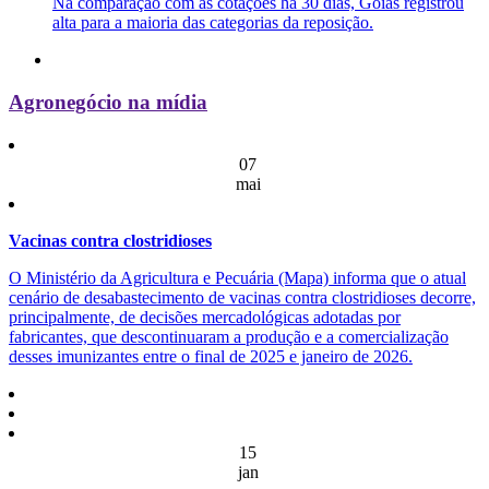
Na comparação com as cotações há 30 dias, Goiás registrou
alta para a maioria das categorias da reposição.
Agronegócio na mídia
07
mai
Vacinas contra clostridioses
O Ministério da Agricultura e Pecuária (Mapa) informa que o atual
cenário de desabastecimento de vacinas contra clostridioses decorre,
principalmente, de decisões mercadológicas adotadas por
fabricantes, que descontinuaram a produção e a comercialização
desses imunizantes entre o final de 2025 e janeiro de 2026.
15
jan