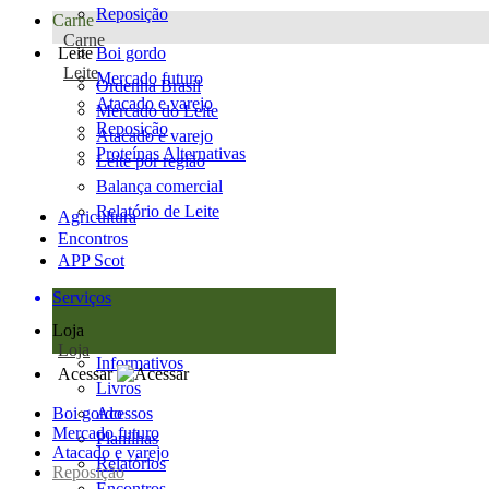
Reposição
Carne
Carne
Leite
Boi gordo
Leite
Mercado futuro
Ordenha Brasil
Atacado e varejo
Mercado do Leite
Reposição
Atacado e varejo
Proteínas Alternativas
Leite por região
Balança comercial
Relatório de Leite
Agricultura
Encontros
APP Scot
Serviços
Loja
Loja
Informativos
Acessar
Livros
Boi gordo
Acessos
Mercado futuro
Planilhas
Atacado e varejo
Relatórios
Reposição
Encontros