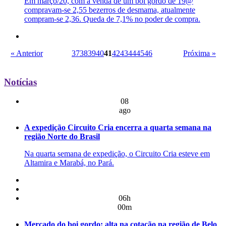
Em março/20, com a venda de um boi gordo de 19@
compravam-se 2,55 bezerros de desmama, atualmente
compram-se 2,36. Queda de 7,1% no poder de compra.
« Anterior
37
38
39
40
41
42
43
44
45
46
Próxima »
Notícias
08
ago
A expedição Circuito Cria encerra a quarta semana na
região Norte do Brasil
Na quarta semana de expedição, o Circuito Cria esteve em
Altamira e Marabá, no Pará.
06h
00m
Mercado do boi gordo: alta na cotação na região de Belo