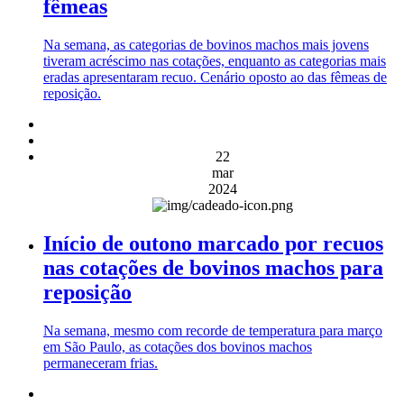
fêmeas
Na semana, as categorias de bovinos machos mais jovens
tiveram acréscimo nas cotações, enquanto as categorias mais
eradas apresentaram recuo. Cenário oposto ao das fêmeas de
reposição.
22
mar
2024
Início de outono marcado por recuos
nas cotações de bovinos machos para
reposição
Na semana, mesmo com recorde de temperatura para março
em São Paulo, as cotações dos bovinos machos
permaneceram frias.