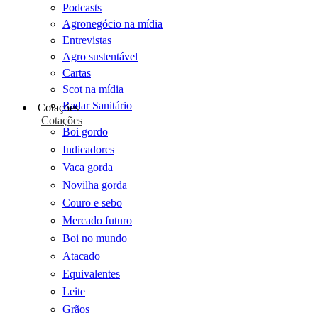
Podcasts
Agronegócio na mídia
Entrevistas
Agro sustentável
Cartas
Scot na mídia
Radar Sanitário
Cotações
Cotações
Boi gordo
Indicadores
Vaca gorda
Novilha gorda
Couro e sebo
Mercado futuro
Boi no mundo
Atacado
Equivalentes
Leite
Grãos