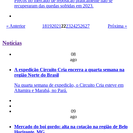
Preços no mercado de reposição praticamente não se
recuperaram das quedas sofridas em 2023.
« Anterior
18
19
20
21
22
23
24
25
26
27
Próxima »
Notícias
08
ago
A expedição Circuito Cria encerra a quarta semana na
região Norte do Brasil
Na quarta semana de expedição, o Circuito Cria esteve em
Altamira e Marabá, no Pará.
09
ago
Mercado do boi gordo: alta na cotação na região de Belo
Horizonte, MG