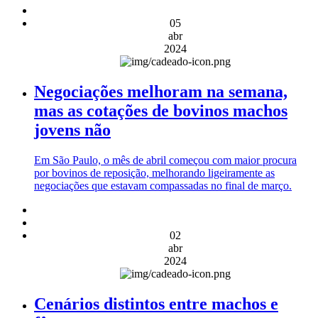
05
abr
2024
Negociações melhoram na semana,
mas as cotações de bovinos machos
jovens não
Em São Paulo, o mês de abril começou com maior procura
por bovinos de reposição, melhorando ligeiramente as
negociações que estavam compassadas no final de março.
02
abr
2024
Cenários distintos entre machos e