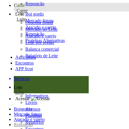
Reposição
Carne
Carne
Leite
Boi gordo
Leite
Mercado futuro
Ordenha Brasil
Atacado e varejo
Mercado do Leite
Reposição
Atacado e varejo
Proteínas Alternativas
Leite por região
Balança comercial
Relatório de Leite
Agricultura
Encontros
APP Scot
Serviços
Loja
Loja
Informativos
Acessar
Livros
Boi gordo
Acessos
Mercado futuro
Planilhas
Atacado e varejo
Relatórios
Reposição
Encontros