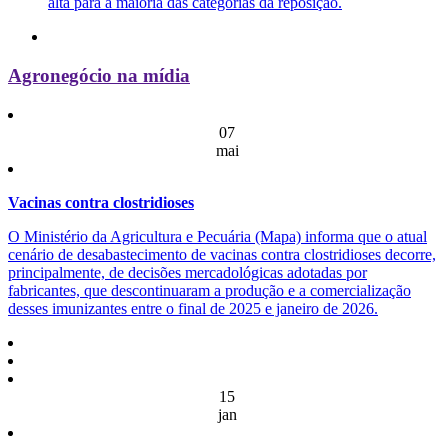
alta para a maioria das categorias da reposição.
Agronegócio na mídia
07
mai
Vacinas contra clostridioses
O Ministério da Agricultura e Pecuária (Mapa) informa que o atual
cenário de desabastecimento de vacinas contra clostridioses decorre,
principalmente, de decisões mercadológicas adotadas por
fabricantes, que descontinuaram a produção e a comercialização
desses imunizantes entre o final de 2025 e janeiro de 2026.
15
jan