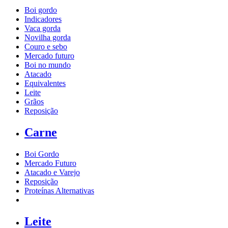
Boi gordo
Indicadores
Vaca gorda
Novilha gorda
Couro e sebo
Mercado futuro
Boi no mundo
Atacado
Equivalentes
Leite
Grãos
Reposição
Carne
Boi Gordo
Mercado Futuro
Atacado e Varejo
Reposição
Proteínas Alternativas
Leite