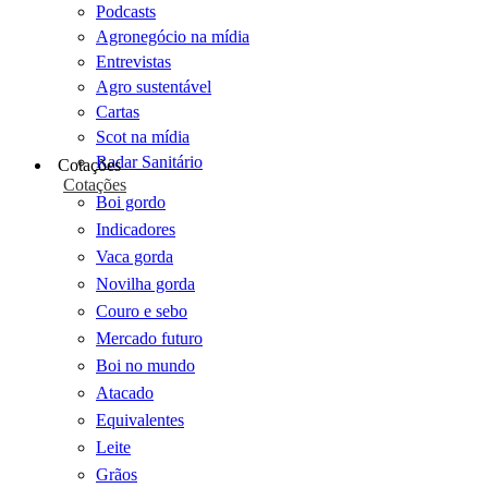
Podcasts
Agronegócio na mídia
Entrevistas
Agro sustentável
Cartas
Scot na mídia
Radar Sanitário
Cotações
Cotações
Boi gordo
Indicadores
Vaca gorda
Novilha gorda
Couro e sebo
Mercado futuro
Boi no mundo
Atacado
Equivalentes
Leite
Grãos