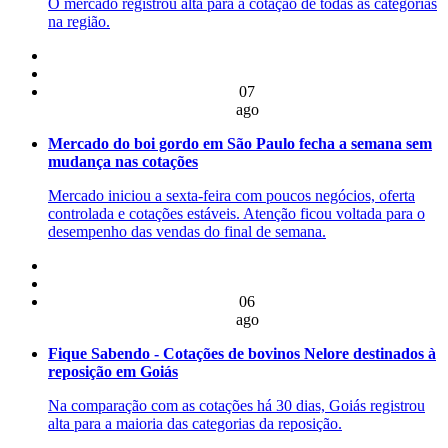
O mercado registrou alta para a cotação de todas as categorias
na região.
07
ago
Mercado do boi gordo em São Paulo fecha a semana sem
mudança nas cotações
Mercado iniciou a sexta-feira com poucos negócios, oferta
controlada e cotações estáveis. Atenção ficou voltada para o
desempenho das vendas do final de semana.
06
ago
Fique Sabendo - Cotações de bovinos Nelore destinados à
reposição em Goiás
Na comparação com as cotações há 30 dias, Goiás registrou
alta para a maioria das categorias da reposição.