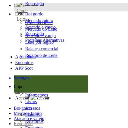
Reposição
Carne
Carne
Leite
Boi gordo
Leite
Mercado futuro
Ordenha Brasil
Atacado e varejo
Mercado do Leite
Reposição
Atacado e varejo
Proteínas Alternativas
Leite por região
Balança comercial
Relatório de Leite
Agricultura
Encontros
APP Scot
Serviços
Loja
Loja
Informativos
Acessar
Livros
Boi gordo
Acessos
Mercado futuro
Planilhas
Atacado e varejo
Relatórios
Reposição
Encontros