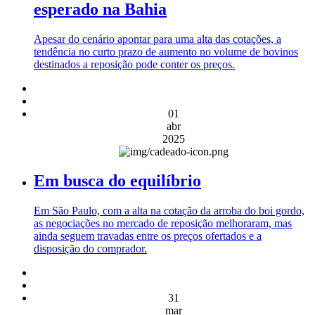
esperado na Bahia
Apesar do cenário apontar para uma alta das cotações, a
tendência no curto prazo de aumento no volume de bovinos
destinados a reposição pode conter os preços.
01
abr
2025
Em busca do equilíbrio
Em São Paulo, com a alta na cotação da arroba do boi gordo,
as negociações no mercado de reposição melhoraram, mas
ainda seguem travadas entre os preços ofertados e a
disposição do comprador.
31
mar