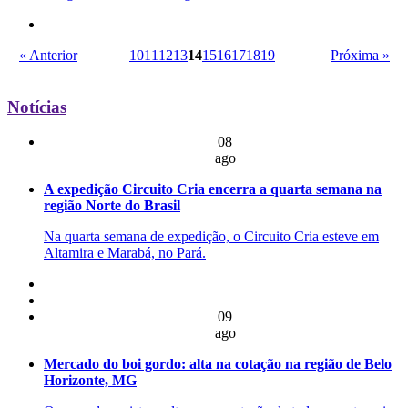
« Anterior
10
11
12
13
14
15
16
17
18
19
Próxima »
Notícias
08
ago
A expedição Circuito Cria encerra a quarta semana na
região Norte do Brasil
Na quarta semana de expedição, o Circuito Cria esteve em
Altamira e Marabá, no Pará.
09
ago
Mercado do boi gordo: alta na cotação na região de Belo
Horizonte, MG