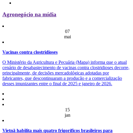
Agronegócio na mídia
07
mai
Vacinas contra clostridioses
O Ministério da Agricultura e Pecuária (Mapa) informa que o atual
cenário de desabastecimento de vacinas contra clostridioses decorre,
principalmente, de decisões mercadológicas adotadas por
fabricantes, que descontinuaram a produção e a comercialização
desses imunizantes entre o final de 2025 e janeiro de 2026.
15
jan
Vietnã habilita mais quatro frigoríficos brasileiros para