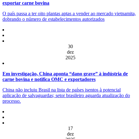
exportar carne bovina
O país passa a ter oito plantas aptas a vender ao mercado vietnamita,
dobrando o número de estabelecimentos autorizados
30
dez
2025
Em investigação, China aponta “dano grave” à indústria de
carne bovina e notifica OMC e exportadores
China não incluiu Brasil na lista de países isentos à potencial
aplicação de salvaguardas; setor brasileiro aguarda atualização do
processo.
17
dez