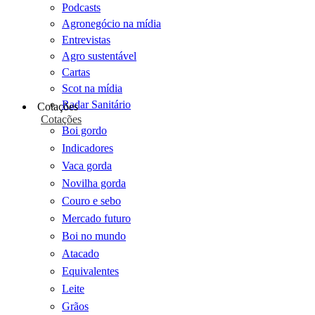
Podcasts
Agronegócio na mídia
Entrevistas
Agro sustentável
Cartas
Scot na mídia
Radar Sanitário
Cotações
Cotações
Boi gordo
Indicadores
Vaca gorda
Novilha gorda
Couro e sebo
Mercado futuro
Boi no mundo
Atacado
Equivalentes
Leite
Grãos