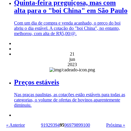
Quinta-feira preguiçosa, mas com
alta para o "boi China" em São Paulo
Com um dia de compra e venda acanhado, o preço do boi
abriu o dia estável. A cotação do "boi China", no entanto,
melhorou, com alta de R$5,00/@.
21
jun
2023
Preços estáveis
Nas praças paulistas, as cotações estão estáveis para todas as
categorias, o volume de ofertas de bovinos aparentemente
diminuiu.
« Anterior
91
92
93
94
95
96
97
98
99
100
Próxima »