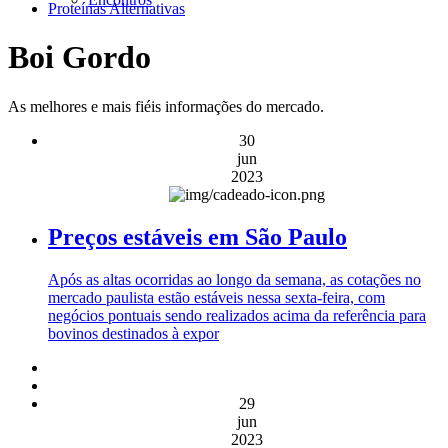
Proteínas Alternativas
Boi Gordo
As melhores e mais fiéis informações do mercado.
30
jun
2023
Preços estáveis em São Paulo
Após as altas ocorridas ao longo da semana, as cotações no
mercado paulista estão estáveis nessa sexta-feira, com
negócios pontuais sendo realizados acima da referência para
bovinos destinados à expor
29
jun
2023