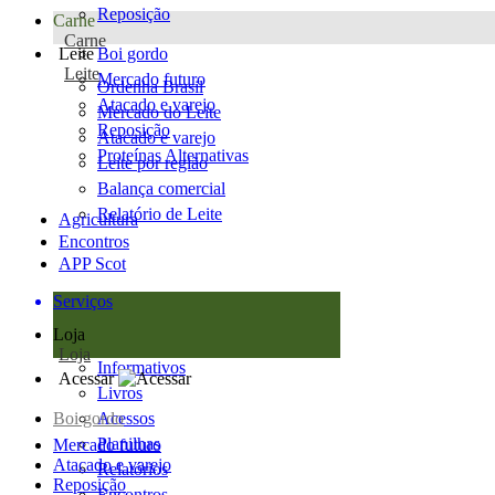
Reposição
Carne
Carne
Leite
Boi gordo
Leite
Mercado futuro
Ordenha Brasil
Atacado e varejo
Mercado do Leite
Reposição
Atacado e varejo
Proteínas Alternativas
Leite por região
Balança comercial
Relatório de Leite
Agricultura
Encontros
APP Scot
Serviços
Loja
Loja
Informativos
Acessar
Livros
Boi gordo
Acessos
Planilhas
Mercado futuro
Atacado e varejo
Relatórios
Reposição
Encontros