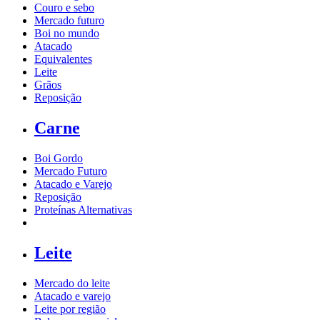
Couro e sebo
Mercado futuro
Boi no mundo
Atacado
Equivalentes
Leite
Grãos
Reposição
Carne
Boi Gordo
Mercado Futuro
Atacado e Varejo
Reposição
Proteínas Alternativas
Leite
Mercado do leite
Atacado e varejo
Leite por região