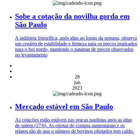
Sobe a cotação da novilha gorda em
São Paulo
A indústria frigorífica, após altas ao longo da semana, observa
um cenário de estabilidade e firmeza para os preços praticados
para o boi gordo, mantendo o patamar de preços observados
no levantamento
28
jun
2023
Mercado estável em São Paulo
As cotações estão estáveis nas praças paulistas após as altas
de ontem (27/6). As ofertas de compra aumentaram e os
relatos são de que o número de bovinos ofertados tem caído.