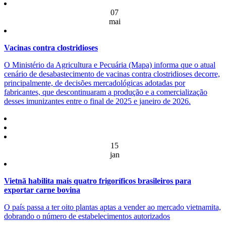
07
mai
Vacinas contra clostridioses
O Ministério da Agricultura e Pecuária (Mapa) informa que o atual
cenário de desabastecimento de vacinas contra clostridioses decorre,
principalmente, de decisões mercadológicas adotadas por
fabricantes, que descontinuaram a produção e a comercialização
desses imunizantes entre o final de 2025 e janeiro de 2026.
15
jan
Vietnã habilita mais quatro frigoríficos brasileiros para
exportar carne bovina
O país passa a ter oito plantas aptas a vender ao mercado vietnamita,
dobrando o número de estabelecimentos autorizados