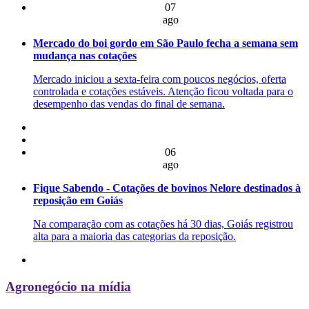
07
ago
Mercado do boi gordo em São Paulo fecha a semana sem
mudança nas cotações
Mercado iniciou a sexta-feira com poucos negócios, oferta
controlada e cotações estáveis. Atenção ficou voltada para o
desempenho das vendas do final de semana.
06
ago
Fique Sabendo - Cotações de bovinos Nelore destinados à
reposição em Goiás
Na comparação com as cotações há 30 dias, Goiás registrou
alta para a maioria das categorias da reposição.
Agronegócio na mídia