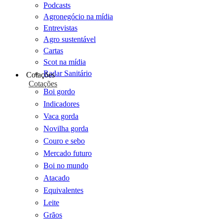
Podcasts
Agronegócio na mídia
Entrevistas
Agro sustentável
Cartas
Scot na mídia
Radar Sanitário
Cotações
Cotações
Boi gordo
Indicadores
Vaca gorda
Novilha gorda
Couro e sebo
Mercado futuro
Boi no mundo
Atacado
Equivalentes
Leite
Grãos