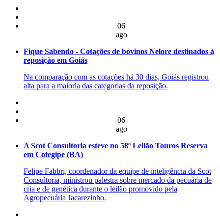
06
ago
Fique Sabendo - Cotações de bovinos Nelore destinados à
reposição em Goiás
Na comparação com as cotações há 30 dias, Goiás registrou
alta para a maioria das categorias da reposição.
06
ago
A Scot Consultoria esteve no 58º Leilão Touros Reserva
em Cotegipe (BA)
Felipe Fabbri, coordenador da equipe de inteligência da Scot
Consultoria, ministrou palestra sobre mercado da pecuária de
cria e de genética durante o leilão promovido pela
Agropecuária Jacarezinho.