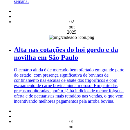
semana.
02
out
2025
Alta nas cotações do boi gordo e da
novilha em São Paulo
O cenário ainda é de mercado bem ofertado em grande parte
do estado, com presença significativa de bovinos de
confinamento nas escalas de abate dos frigoríficos e com
escoamento de carne bovina ainda moroso. Em parte das
praças monitoradas, porém, já há indícios de menor folga na
oferta e de pecuaristas mais retraídos nas vendas, o que vem
incentivando melhores pagamentos pela arroba bovina.
01
out