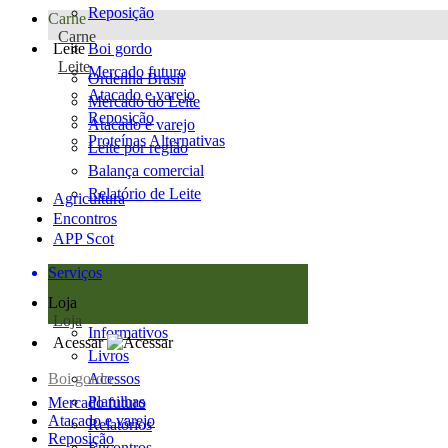
Reposição
Carne
Carne
Leite
Boi gordo
Leite
Mercado futuro
Ordenha Brasil
Atacado e varejo
Mercado do Leite
Reposição
Atacado e varejo
Proteínas Alternativas
Leite por região
Balança comercial
Relatório de Leite
Agricultura
Encontros
APP Scot
Serviços
Loja
Loja
Informativos
Acessar
Livros
Boi gordo
Acessos
Planilhas
Mercado futuro
Atacado e varejo
Relatórios
Reposição
Encontros