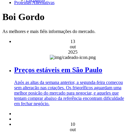
Proteínas Alternativas
Boi Gordo
As melhores e mais fiéis informações do mercado.
13
out
2025
Preços estáveis em São Paulo
Após as altas da semana anterior, a segunda-feira começou
sem alteração nas cotações. Os frigoríficos aguardam uma
melhor posição do mercado para negociar, e aqueles que
tentam comprar abaixo da referência encontram dificuldade
em fechar negócio.
10
out