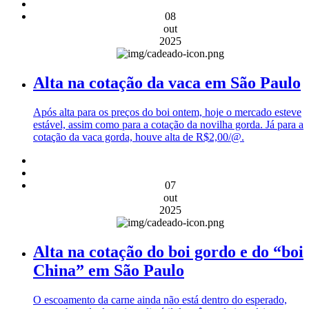
08
out
2025
Alta na cotação da vaca em São Paulo
Após alta para os preços do boi ontem, hoje o mercado esteve
estável, assim como para a cotação da novilha gorda. Já para a
cotação da vaca gorda, houve alta de R$2,00/@.
07
out
2025
Alta na cotação do boi gordo e do “boi
China” em São Paulo
O escoamento da carne ainda não está dentro do esperado,