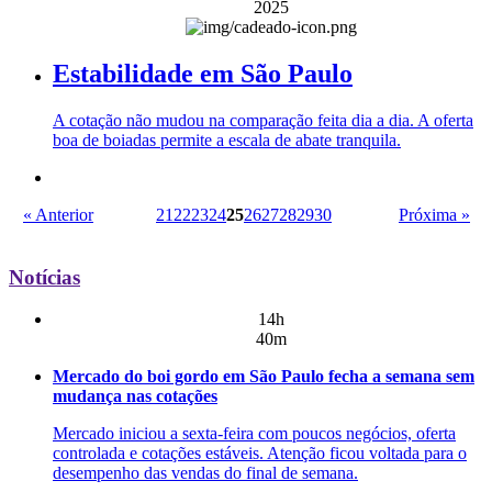
2025
Estabilidade em São Paulo
A cotação não mudou na comparação feita dia a dia. A oferta
boa de boiadas permite a escala de abate tranquila.
« Anterior
21
22
23
24
25
26
27
28
29
30
Próxima »
Notícias
14h
40m
Mercado do boi gordo em São Paulo fecha a semana sem
mudança nas cotações
Mercado iniciou a sexta-feira com poucos negócios, oferta
controlada e cotações estáveis. Atenção ficou voltada para o
desempenho das vendas do final de semana.