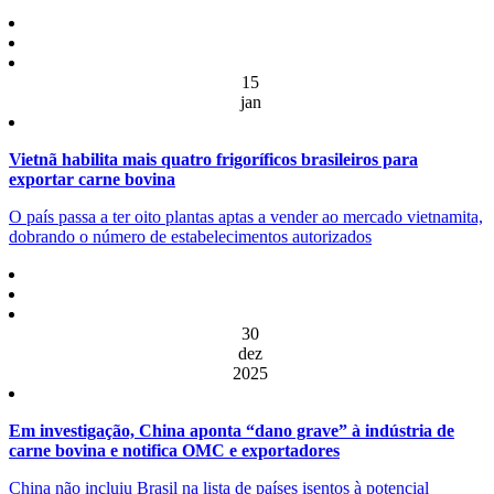
15
jan
Vietnã habilita mais quatro frigoríficos brasileiros para
exportar carne bovina
O país passa a ter oito plantas aptas a vender ao mercado vietnamita,
dobrando o número de estabelecimentos autorizados
30
dez
2025
Em investigação, China aponta “dano grave” à indústria de
carne bovina e notifica OMC e exportadores
China não incluiu Brasil na lista de países isentos à potencial