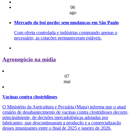
06
ago
Mercado do boi gordo: sem mudanças em São Paulo
Com oferta controlada e indústrias comprando apenas o
necessário, as cotações permaneceram estáveis.
Agronegócio na mídia
07
mai
Vacinas contra clostridioses
O Ministério da Agricultura e Pecuária (Mapa) informa que o atual
cenário de desabastecimento de vacinas contra clostridioses decorre,
principalmente, de decisões mercadológicas adotadas por
fabricantes, que descontinuaram a produção e a comercialização
desses imunizantes entre o final de 2025 e janeiro de 2026.