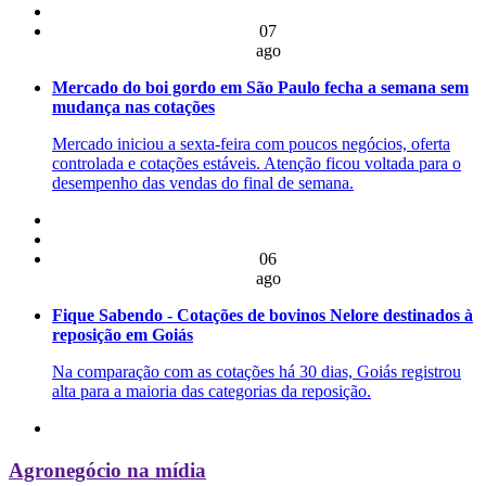
07
ago
Mercado do boi gordo em São Paulo fecha a semana sem
mudança nas cotações
Mercado iniciou a sexta-feira com poucos negócios, oferta
controlada e cotações estáveis. Atenção ficou voltada para o
desempenho das vendas do final de semana.
06
ago
Fique Sabendo - Cotações de bovinos Nelore destinados à
reposição em Goiás
Na comparação com as cotações há 30 dias, Goiás registrou
alta para a maioria das categorias da reposição.
Agronegócio na mídia