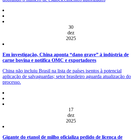
30
dez
2025
Em investigação, China aponta “dano grave” à indústria de
carne bovina e notifica OMC e exportadores
China não incluiu Brasil na lista de países isentos à potencial
aplicação de salvaguardas; setor brasileiro aguarda atualização do
processo.
17
dez
2025
Gigante do etanol de milho oficializa pedido de licença de