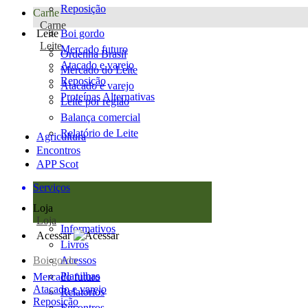
Reposição
Carne
Carne
Leite
Boi gordo
Leite
Mercado futuro
Ordenha Brasil
Atacado e varejo
Mercado do Leite
Reposição
Atacado e varejo
Proteínas Alternativas
Leite por região
Balança comercial
Relatório de Leite
Agricultura
Encontros
APP Scot
Serviços
Loja
Loja
Informativos
Acessar
Livros
Boi gordo
Acessos
Planilhas
Mercado futuro
Atacado e varejo
Relatórios
Reposição
Encontros