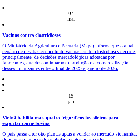
07
mai
Vacinas contra clostridioses
O Ministério da Agricultura e Pecuária (Mapa) informa que o atual
cenário de desabastecimento de vacinas contra clostridioses decorre,
principalmente, de decisões mercadológicas adotadas por
fabricantes, que descontinuaram a produção e a comercialização
desses imunizantes entre o final de 2025 e janeiro de 2026.
15
jan
Vietnã habilita mais quatro frigoríficos brasileiros para
exportar carne bovina
O país passa a ter oito plantas aptas a vender ao mercado vietnamita,
dobrando o número de estabelecimentos autorizados