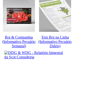
Boi & Companhia
Tem Boi na Linha
(Informativo Pecuário
(Informativo Pecuário
Semanal)
Diário)