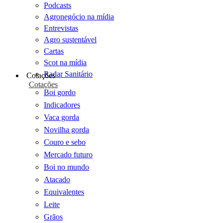
Podcasts
Agronegócio na mídia
Entrevistas
Agro sustentável
Cartas
Scot na mídia
Radar Sanitário
Cotações
Cotações
Boi gordo
Indicadores
Vaca gorda
Novilha gorda
Couro e sebo
Mercado futuro
Boi no mundo
Atacado
Equivalentes
Leite
Grãos