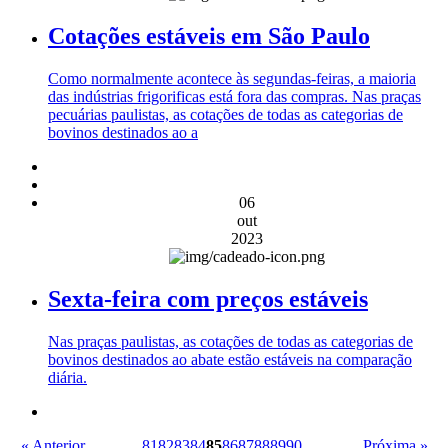
Cotações estáveis em São Paulo
Como normalmente acontece às segundas-feiras, a maioria
das indústrias frigorificas está fora das compras. Nas praças
pecuárias paulistas, as cotações de todas as categorias de
bovinos destinados ao a
06
out
2023
Sexta-feira com preços estáveis
Nas praças paulistas, as cotações de todas as categorias de
bovinos destinados ao abate estão estáveis na comparação
diária.
« Anterior
81
82
83
84
85
86
87
88
89
90
Próxima »