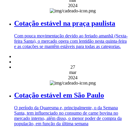
mar
2024
Cotação estável na praça paulista
Com pouca movimentação devido ao feriado amanhã (Sexta-
feira Santa), o mercado opera com lentidão nesta quinta-feira
e as cotações se mantêm estáveis para todas as categorias.
27
mar
2024
Cotação estável em São Paulo
O período da Quaresma e, principalmente, o da Semana
Santa, tem influenciado no consumo de carne bovina no
mercado interno, além disso, o menor poder de compra da
população, em função da última semana