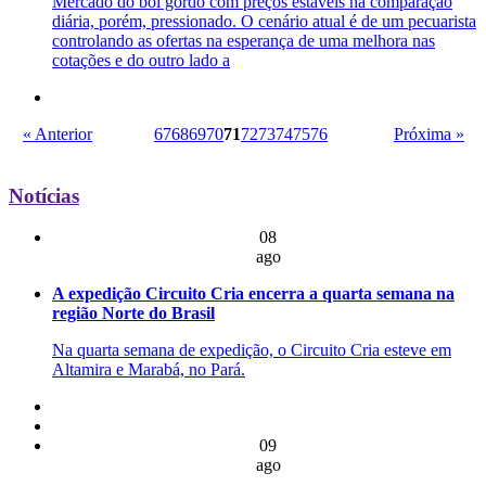
Mercado do boi gordo com preços estáveis na comparação
diária, porém, pressionado. O cenário atual é de um pecuarista
controlando as ofertas na esperança de uma melhora nas
cotações e do outro lado a
« Anterior
67
68
69
70
71
72
73
74
75
76
Próxima »
Notícias
08
ago
A expedição Circuito Cria encerra a quarta semana na
região Norte do Brasil
Na quarta semana de expedição, o Circuito Cria esteve em
Altamira e Marabá, no Pará.
09
ago