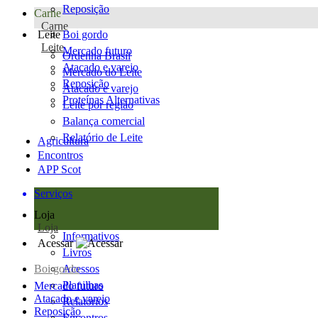
Reposição
Carne
Carne
Leite
Boi gordo
Leite
Mercado futuro
Ordenha Brasil
Atacado e varejo
Mercado do Leite
Reposição
Atacado e varejo
Proteínas Alternativas
Leite por região
Balança comercial
Relatório de Leite
Agricultura
Encontros
APP Scot
Serviços
Loja
Loja
Informativos
Acessar
Livros
Boi gordo
Acessos
Planilhas
Mercado futuro
Atacado e varejo
Relatórios
Reposição
Encontros