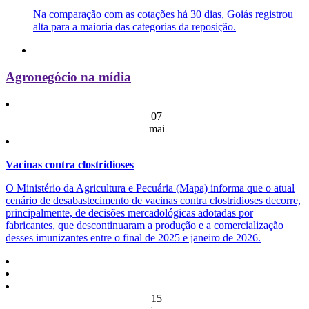
Na comparação com as cotações há 30 dias, Goiás registrou
alta para a maioria das categorias da reposição.
Agronegócio na mídia
07
mai
Vacinas contra clostridioses
O Ministério da Agricultura e Pecuária (Mapa) informa que o atual
cenário de desabastecimento de vacinas contra clostridioses decorre,
principalmente, de decisões mercadológicas adotadas por
fabricantes, que descontinuaram a produção e a comercialização
desses imunizantes entre o final de 2025 e janeiro de 2026.
15