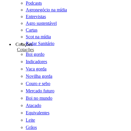
Podcasts
Agronegócio na mídia
Entrevistas
Agro sustentável
Cartas
Scot na mídia
Radar Sanitário
Cotações
Cotações
Boi gordo
Indicadores
Vaca gorda
Novilha gorda
Couro e sebo
Mercado futuro
Boi no mundo
Atacado
Equivalentes
Leite
Grãos