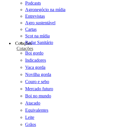
Podcasts
Agronegócio na mídia
Entrevistas
Agro sustentável
Cartas
Scot na mídia
Radar Sanitário
Cotações
Cotações
Boi gordo
Indicadores
Vaca gorda
Novilha gorda
Couro e sebo
Mercado futuro
Boi no mundo
Atacado
Equivalentes
Leite
Grãos