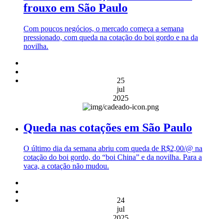
frouxo em São Paulo
Com poucos negócios, o mercado começa a semana
pressionado, com queda na cotação do boi gordo e na da
novilha.
25
jul
2025
Queda nas cotações em São Paulo
O último dia da semana abriu com queda de R$2,00/@ na
cotação do boi gordo, do “boi China” e da novilha. Para a
vaca, a cotação não mudou.
24
jul
2025