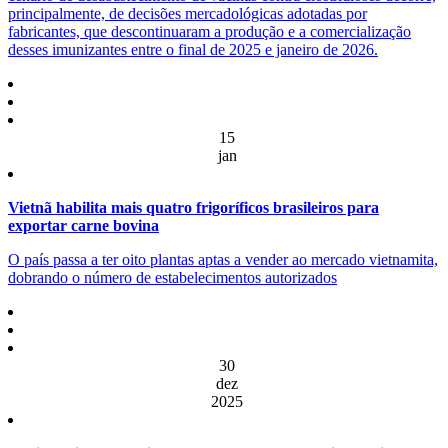
principalmente, de decisões mercadológicas adotadas por
fabricantes, que descontinuaram a produção e a comercialização
desses imunizantes entre o final de 2025 e janeiro de 2026.
15
jan
Vietnã habilita mais quatro frigoríficos brasileiros para
exportar carne bovina
O país passa a ter oito plantas aptas a vender ao mercado vietnamita,
dobrando o número de estabelecimentos autorizados
30
dez
2025