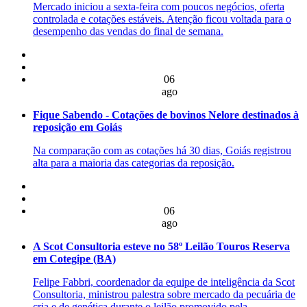
Mercado iniciou a sexta-feira com poucos negócios, oferta
controlada e cotações estáveis. Atenção ficou voltada para o
desempenho das vendas do final de semana.
06
ago
Fique Sabendo - Cotações de bovinos Nelore destinados à
reposição em Goiás
Na comparação com as cotações há 30 dias, Goiás registrou
alta para a maioria das categorias da reposição.
06
ago
A Scot Consultoria esteve no 58º Leilão Touros Reserva
em Cotegipe (BA)
Felipe Fabbri, coordenador da equipe de inteligência da Scot
Consultoria, ministrou palestra sobre mercado da pecuária de
cria e de genética durante o leilão promovido pela