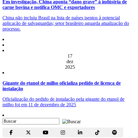
Em investigação, China aponta “dano grave” à indústria de
carne bovina e notifica OMC e exportadores
China não incluiu Brasil na lista de países isentos à potencial
aplicação de salvaguardas; setor brasileiro aguarda atualização do
processo.
17
dez
2025
Gigante do etanol de milho oficializa pedido de licença de
instalação
Oficialização do pedido de instalação pela gigante do etanol de
milho foi em 11 de dezembro de 2025