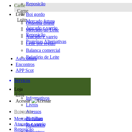
Reposição
Carne
Carne
Leite
Boi gordo
Leite
Mercado futuro
Ordenha Brasil
Atacado e varejo
Mercado do Leite
Reposição
Atacado e varejo
Proteínas Alternativas
Leite por região
Balança comercial
Relatório de Leite
Agricultura
Encontros
APP Scot
Serviços
Loja
Loja
Informativos
Acessar
Livros
Boi gordo
Acessos
Planilhas
Mercado futuro
Atacado e varejo
Relatórios
Reposição
Encontros