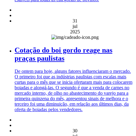
31
jul
2025
Cotação do boi gordo reage nas
praças paulistas
De ontem para hoje, alguns fatores influenciaram o mercado.
O primeiro foi que as indústrias paulistas com escalas mais
curtas para o mês que se inicia ofertaram mais para colocarem
boiadas e alongá-las. O segundo é que a venda de carnes no
mercado interno, de olho no abastecimento do varejo para a
primeira quinzena do mês, apresentou sinais de melhora e o
terceiro foi uma diminuição, em relação aos últimos dias, da
oferta de boiadas pelos vendedores.
30