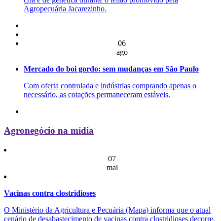
Agropecuária Jacarezinho.
06
ago
Mercado do boi gordo: sem mudanças em São Paulo
Com oferta controlada e indústrias comprando apenas o
necessário, as cotações permaneceram estáveis.
Agronegócio na mídia
07
mai
Vacinas contra clostridioses
O Ministério da Agricultura e Pecuária (Mapa) informa que o atual
cenário de desabastecimento de vacinas contra clostridioses decorre,