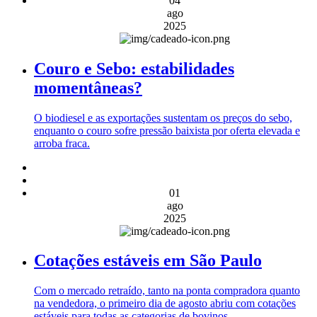
04
ago
2025
Couro e Sebo: estabilidades
momentâneas?
O biodiesel e as exportações sustentam os preços do sebo,
enquanto o couro sofre pressão baixista por oferta elevada e
arroba fraca.
01
ago
2025
Cotações estáveis em São Paulo
Com o mercado retraído, tanto na ponta compradora quanto
na vendedora, o primeiro dia de agosto abriu com cotações
estáveis para todas as categorias de bovinos.