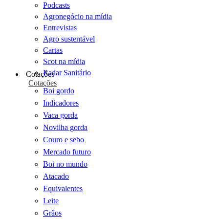
Podcasts
Agronegócio na mídia
Entrevistas
Agro sustentável
Cartas
Scot na mídia
Radar Sanitário
Cotações
Cotações
Boi gordo
Indicadores
Vaca gorda
Novilha gorda
Couro e sebo
Mercado futuro
Boi no mundo
Atacado
Equivalentes
Leite
Grãos