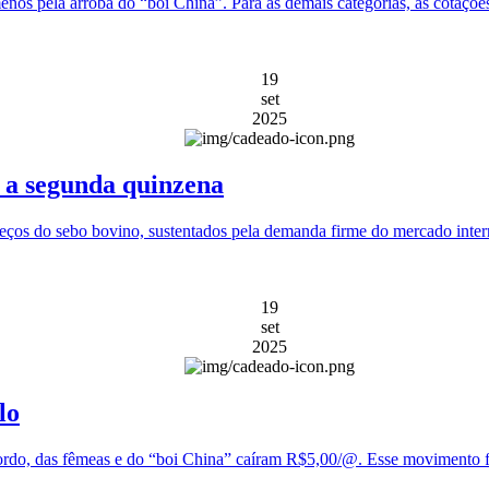
enos pela arroba do “boi China”. Para as demais categorias, as cotaçõ
19
set
2025
a a segunda quinzena
eços do sebo bovino, sustentados pela demanda firme do mercado inter
19
set
2025
lo
gordo, das fêmeas e do “boi China” caíram R$5,00/@. Esse movimento f