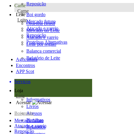
Reposição
Carne
Carne
Leite
Boi gordo
Leite
Mercado futuro
Ordenha Brasil
Atacado e varejo
Mercado do Leite
Reposição
Atacado e varejo
Proteínas Alternativas
Leite por região
Balança comercial
Relatório de Leite
Agricultura
Encontros
APP Scot
Serviços
Loja
Loja
Informativos
Acessar
Livros
Boi gordo
Acessos
Planilhas
Mercado futuro
Atacado e varejo
Relatórios
Reposição
Encontros