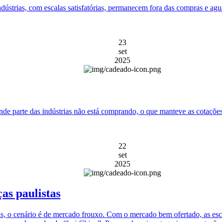
dústrias, com escalas satisfatórias, permanecem fora das compras e a
23
set
2025
nde parte das indústrias não está comprando, o que manteve as cotações
22
set
2025
as paulistas
, o cenário é de mercado frouxo. Com o mercado bem ofertado, as escal