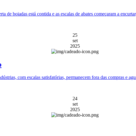
 de boiadas está contida e as escalas de abates começaram a encurtar, 
25
set
2025
o
dústrias, com escalas satisfatórias, permanecem fora das compras e a
24
set
2025