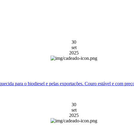
30
set
2025
uecida para o biodiesel e pelas exportações. Couro estável e com preço
30
set
2025