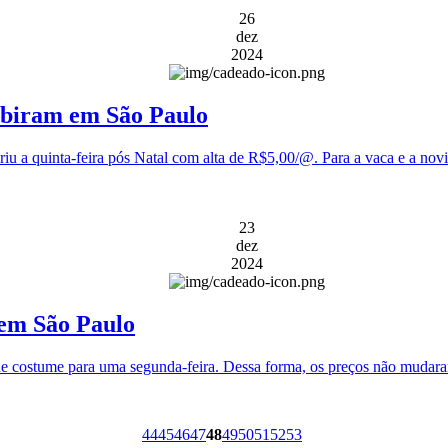
26
dez
2024
subiram em São Paulo
iu a quinta-feira pós Natal com alta de R$5,00/@. Para a vaca e a novil
23
dez
2024
 em São Paulo
 costume para uma segunda-feira. Dessa forma, os preços não mudaram
44
45
46
47
48
49
50
51
52
53