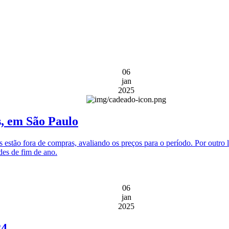
06
jan
2025
, em São Paulo
tão fora de compras, avaliando os preços para o período. Por outro lad
des de fim de ano.
06
jan
2025
24