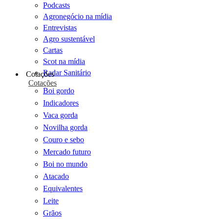
Podcasts
Agronegócio na mídia
Entrevistas
Agro sustentável
Cartas
Scot na mídia
Radar Sanitário
Cotações
Cotações
Boi gordo
Indicadores
Vaca gorda
Novilha gorda
Couro e sebo
Mercado futuro
Boi no mundo
Atacado
Equivalentes
Leite
Grãos