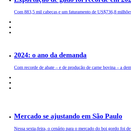
Com 883,5 mil cabeças e um faturamento de US$736,8 milhões,
2024: o ano da demanda
Com recorde de abate – e de produção de carne bovina – a de
Mercado se ajustando em São Paulo
Nessa sexta-feira, o cenário para o mercado do boi gordo foi d