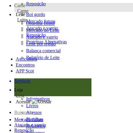
Reposição
Carne
Carne
Leite
Boi gordo
Leite
Mercado futuro
Ordenha Brasil
Atacado e varejo
Mercado do Leite
Reposição
Atacado e varejo
Proteínas Alternativas
Leite por região
Balança comercial
Relatório de Leite
Agricultura
Encontros
APP Scot
Serviços
Loja
Loja
Informativos
Acessar
Livros
Boi gordo
Acessos
Planilhas
Mercado futuro
Atacado e varejo
Relatórios
Reposição
Encontros