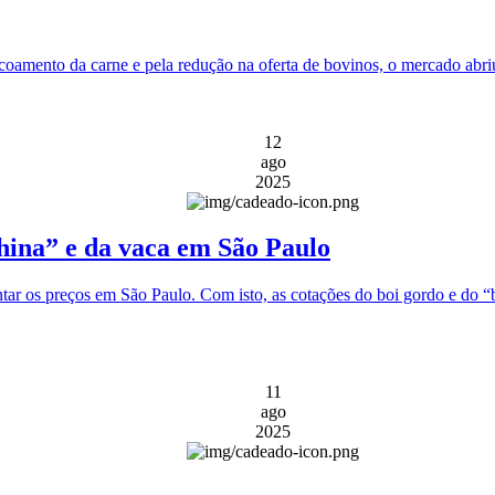
scoamento da carne e pela redução na oferta de bovinos, o mercado abriu
12
ago
2025
China” e da vaca em São Paulo
tar os preços em São Paulo. Com isto, as cotações do boi gordo e do
11
ago
2025