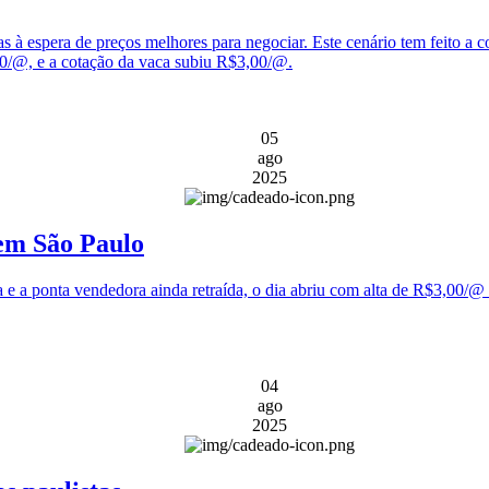
s à espera de preços melhores para negociar. Este cenário tem feito a c
00/@, e a cotação da vaca subiu R$3,00/@.
05
ago
2025
 em São Paulo
 a ponta vendedora ainda retraída, o dia abriu com alta de R$3,00/@ n
04
ago
2025