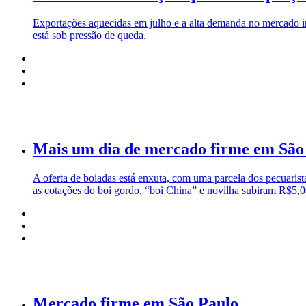
Exportações aquecidas em julho e a alta demanda no mercado in
está sob pressão de queda.
Mais um dia de mercado firme em São
A oferta de boiadas está enxuta, com uma parcela dos pecuarista
as cotações do boi gordo, “boi China” e novilha subiram R$5,
Mercado firme em São Paulo