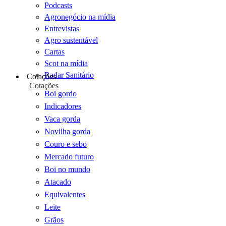
Podcasts
Agronegócio na mídia
Entrevistas
Agro sustentável
Cartas
Scot na mídia
Radar Sanitário
Cotações
Cotações
Boi gordo
Indicadores
Vaca gorda
Novilha gorda
Couro e sebo
Mercado futuro
Boi no mundo
Atacado
Equivalentes
Leite
Grãos