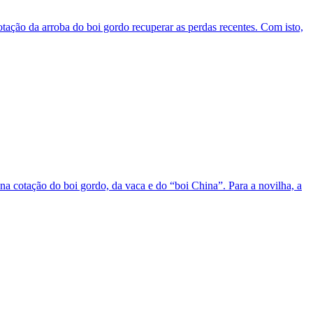
otação da arroba do boi gordo recuperar as perdas recentes. Com isto,
a cotação do boi gordo, da vaca e do “boi China”. Para a novilha, a