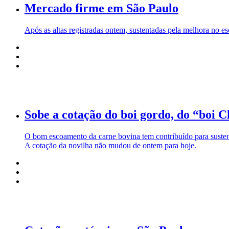
Mercado firme em São Paulo
Após as altas registradas ontem, sustentadas pela melhora no e
Sobe a cotação do boi gordo, do “boi 
O bom escoamento da carne bovina tem contribuído para susten
A cotação da novilha não mudou de ontem para hoje.