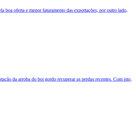
a boa oferta e menor faturamento das exportações, por outro lado,
otação da arroba do boi gordo recuperar as perdas recentes. Com isto,