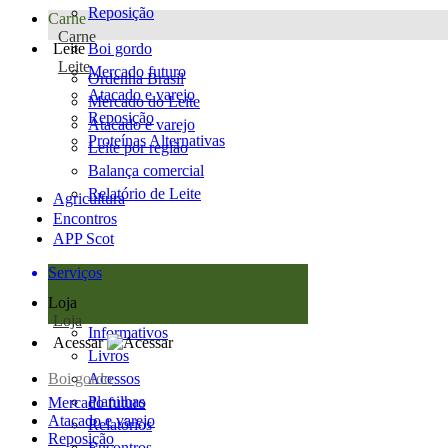
Reposição
Carne
Carne
Leite
Boi gordo
Leite
Mercado futuro
Ordenha Brasil
Atacado e varejo
Mercado do Leite
Reposição
Atacado e varejo
Proteínas Alternativas
Leite por região
Balança comercial
Relatório de Leite
Agricultura
Encontros
APP Scot
Serviços
Loja
Loja
Informativos
Acessar
Livros
Boi gordo
Acessos
Planilhas
Mercado futuro
Atacado e varejo
Relatórios
Reposição
Encontros