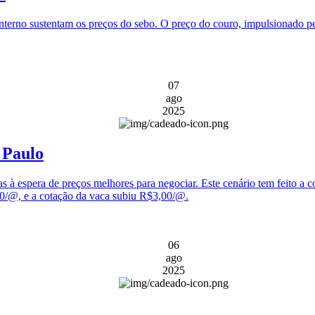
terno sustentam os preços do sebo. O preço do couro, impulsionado pel
07
ago
2025
 Paulo
s à espera de preços melhores para negociar. Este cenário tem feito a c
00/@, e a cotação da vaca subiu R$3,00/@.
06
ago
2025