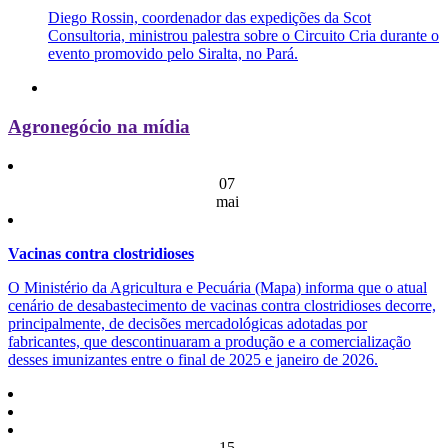
Diego Rossin, coordenador das expedições da Scot
Consultoria, ministrou palestra sobre o Circuito Cria durante o
evento promovido pelo Siralta, no Pará.
Agronegócio na mídia
07
mai
Vacinas contra clostridioses
O Ministério da Agricultura e Pecuária (Mapa) informa que o atual
cenário de desabastecimento de vacinas contra clostridioses decorre,
principalmente, de decisões mercadológicas adotadas por
fabricantes, que descontinuaram a produção e a comercialização
desses imunizantes entre o final de 2025 e janeiro de 2026.
15