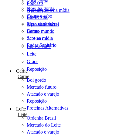
Vaca gorda
Podcasts
Novilha gorda
Agronegócio na mídia
Couro e sebo
Entrevistas
Mercado futuro
Agro sustentável
Cartas
Boi no mundo
Scot na mídia
Atacado
Radar Sanitário
Equivalentes
Leite
Grãos
Reposição
Carne
Carne
Boi gordo
Mercado futuro
Atacado e varejo
Reposição
Proteínas Alternativas
Leite
Leite
Ordenha Brasil
Mercado do Leite
Atacado e varejo