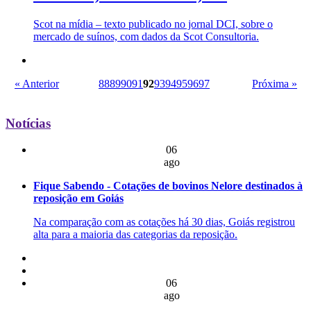
Scot na mídia – texto publicado no jornal DCI, sobre o
mercado de suínos, com dados da Scot Consultoria.
« Anterior
88
89
90
91
92
93
94
95
96
97
Próxima »
Notícias
06
ago
Fique Sabendo - Cotações de bovinos Nelore destinados à
reposição em Goiás
Na comparação com as cotações há 30 dias, Goiás registrou
alta para a maioria das categorias da reposição.
06
ago