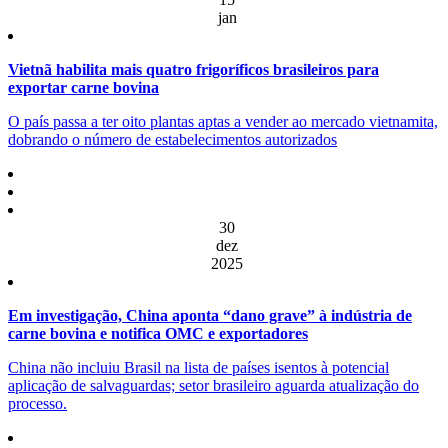
jan
Vietnã habilita mais quatro frigoríficos brasileiros para
exportar carne bovina
O país passa a ter oito plantas aptas a vender ao mercado vietnamita,
dobrando o número de estabelecimentos autorizados
30
dez
2025
Em investigação, China aponta “dano grave” à indústria de
carne bovina e notifica OMC e exportadores
China não incluiu Brasil na lista de países isentos à potencial
aplicação de salvaguardas; setor brasileiro aguarda atualização do
processo.