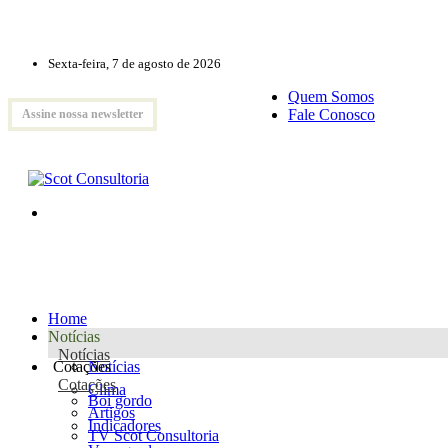
Sexta-feira, 7 de agosto de 2026
Quem Somos
Fale Conosco
Assine nossa newsletter
Home
Notícias
Notícias
Cotações
Notícias
Cotações
Clima
Boi gordo
Artigos
Indicadores
TV Scot Consultoria