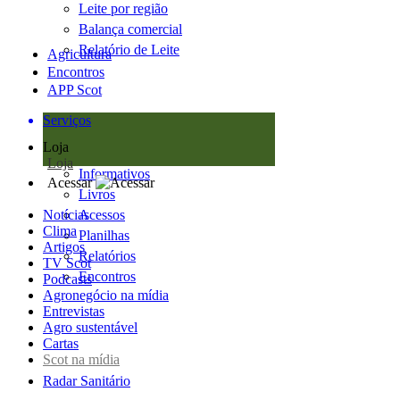
Leite por região
Balança comercial
Relatório de Leite
Agricultura
Encontros
APP Scot
Serviços
Loja
Loja
Informativos
Acessar
Livros
Notícias
Acessos
Clima
Planilhas
Artigos
Relatórios
TV Scot
Encontros
Podcasts
Agronegócio na mídia
Entrevistas
Agro sustentável
Cartas
Scot na mídia
Radar Sanitário