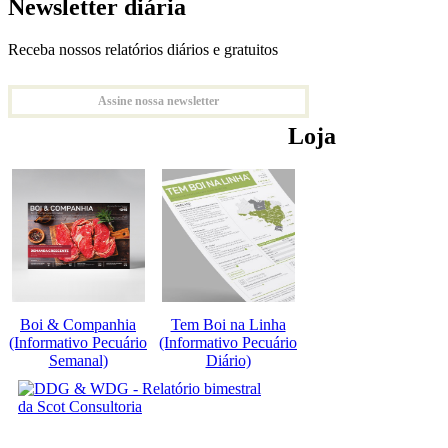
Newsletter diária
Receba nossos relatórios diários e gratuitos
Assine nossa newsletter
Loja
Boi & Companhia
Tem Boi na Linha
(Informativo Pecuário
(Informativo Pecuário
Semanal)
Diário)