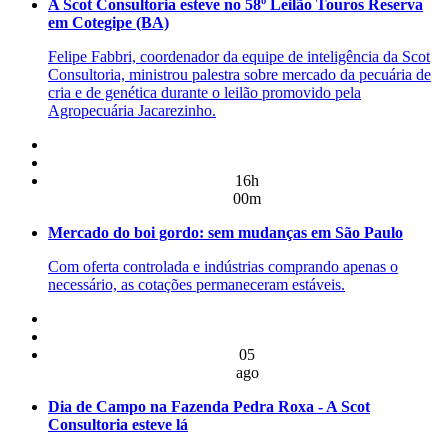
A Scot Consultoria esteve no 58º Leilão Touros Reserva
em Cotegipe (BA)
Felipe Fabbri, coordenador da equipe de inteligência da Scot
Consultoria, ministrou palestra sobre mercado da pecuária de
cria e de genética durante o leilão promovido pela
Agropecuária Jacarezinho.
16h
00m
Mercado do boi gordo: sem mudanças em São Paulo
Com oferta controlada e indústrias comprando apenas o
necessário, as cotações permaneceram estáveis.
05
ago
Dia de Campo na Fazenda Pedra Roxa - A Scot
Consultoria esteve lá