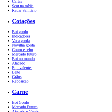
Cartas
Scot na mídia
Radar Sanitário
Cotações
Boi gordo
Indicadores
Vaca gorda
Novilha gorda
Couro e sebo
Mercado futuro
Boi no mundo
Atacado
Equivalentes
Leite
Grãos
Reposição
Carne
Boi Gordo
Mercado Futuro
Atacado e Varejo