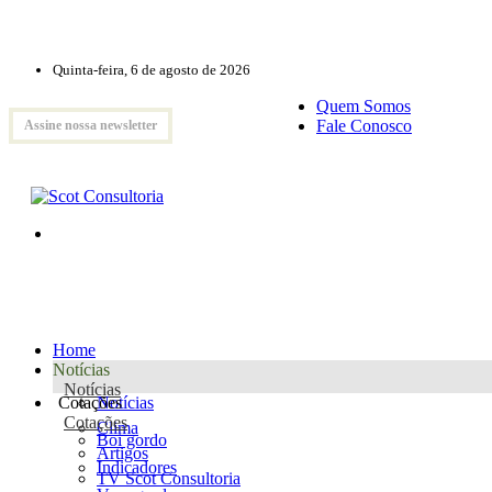
Quinta-feira, 6 de agosto de 2026
Quem Somos
Fale Conosco
Assine nossa newsletter
Home
Notícias
Notícias
Cotações
Notícias
Cotações
Clima
Boi gordo
Artigos
Indicadores
TV Scot Consultoria