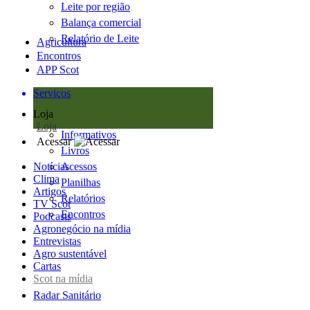
Leite por região
Balança comercial
Relatório de Leite
Agricultura
Encontros
APP Scot
Serviços
Loja
Loja
Informativos
Acessar
Livros
Notícias
Acessos
Clima
Planilhas
Artigos
Relatórios
TV Scot
Encontros
Podcasts
Agronegócio na mídia
Entrevistas
Agro sustentável
Cartas
Scot na mídia
Radar Sanitário