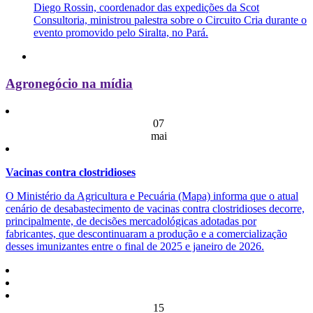
Diego Rossin, coordenador das expedições da Scot
Consultoria, ministrou palestra sobre o Circuito Cria durante o
evento promovido pelo Siralta, no Pará.
Agronegócio na mídia
07
mai
Vacinas contra clostridioses
O Ministério da Agricultura e Pecuária (Mapa) informa que o atual
cenário de desabastecimento de vacinas contra clostridioses decorre,
principalmente, de decisões mercadológicas adotadas por
fabricantes, que descontinuaram a produção e a comercialização
desses imunizantes entre o final de 2025 e janeiro de 2026.
15