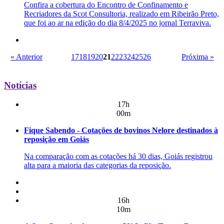
Confira a cobertura do Encontro de Confinamento e
Recriadores da Scot Consultoria, realizado em Ribeirão Preto,
que foi ao ar na edição do dia 8/4/2025 no jornal Terraviva.
« Anterior
17
18
19
20
21
22
23
24
25
26
Próxima »
Notícias
17h
00m
Fique Sabendo - Cotações de bovinos Nelore destinados à
reposição em Goiás
Na comparação com as cotações há 30 dias, Goiás registrou
alta para a maioria das categorias da reposição.
16h
10m