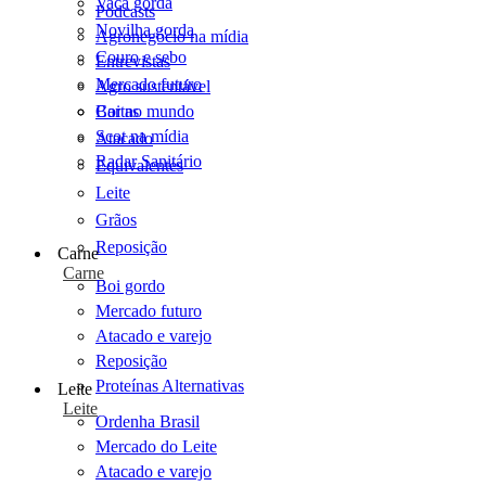
Vaca gorda
Podcasts
Novilha gorda
Agronegócio na mídia
Couro e sebo
Entrevistas
Mercado futuro
Agro sustentável
Cartas
Boi no mundo
Scot na mídia
Atacado
Radar Sanitário
Equivalentes
Leite
Grãos
Reposição
Carne
Carne
Boi gordo
Mercado futuro
Atacado e varejo
Reposição
Proteínas Alternativas
Leite
Leite
Ordenha Brasil
Mercado do Leite
Atacado e varejo