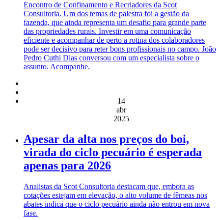
Encontro de Confinamento e Recriadores da Scot
Consultoria. Um dos temas de palestra foi a gestão da
fazenda, que ainda representa um desafio para grande parte
das propriedades rurais. Investir em uma comunicação
eficiente e acompanhar de perto a rotina dos colaboradores
pode ser decisivo para reter bons profissionais no campo. João
Pedro Cuthi Dias conversou com um especialista sobre o
assunto. Acompanhe.
14
abr
2025
Apesar da alta nos preços do boi,
virada do ciclo pecuário é esperada
apenas para 2026
Analistas da Scot Consultoria destacam que, embora as
cotações estejam em elevação, o alto volume de fêmeas nos
abates indica que o ciclo pecuário ainda não entrou em nova
fase.