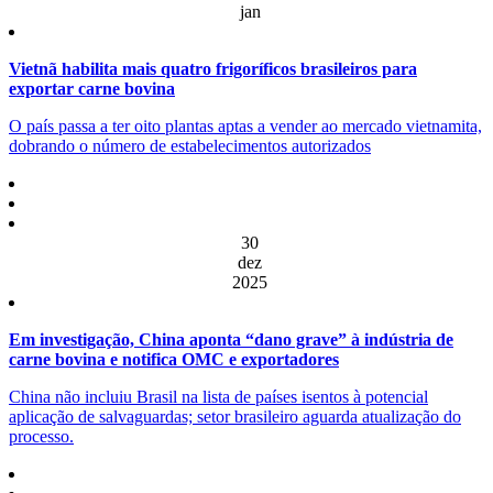
jan
Vietnã habilita mais quatro frigoríficos brasileiros para
exportar carne bovina
O país passa a ter oito plantas aptas a vender ao mercado vietnamita,
dobrando o número de estabelecimentos autorizados
30
dez
2025
Em investigação, China aponta “dano grave” à indústria de
carne bovina e notifica OMC e exportadores
China não incluiu Brasil na lista de países isentos à potencial
aplicação de salvaguardas; setor brasileiro aguarda atualização do
processo.