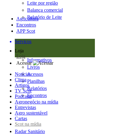
Leite por região
Balança comercial
Relatório de Leite
Agricultura
Encontros
APP Scot
Serviços
Loja
Loja
Informativos
Acessar
Livros
Notícias
Acessos
Clima
Planilhas
Artigos
Relatórios
TV Scot
Encontros
Podcasts
Agronegócio na mídia
Entrevistas
Agro sustentável
Cartas
Scot na mídia
Radar Sanitário