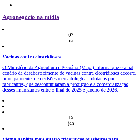
Agronegócio na mídia
07
mai
Vacinas contra clostridioses
O Ministério da Agricultura e Pecuária (Mapa) informa que o atual
cenário de desabastecimento de vacinas contra clostridioses decorre,
principalmente, de decisões mercadológicas adotadas por
fabricantes, que descontinuaram a produção e a comercialização
desses imunizantes entre o final de 2025 e janeiro de 2026.
15
jan
Vietnã habilita mais quatro frigoríficos brasileiros para