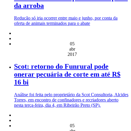
da arroba
Redução só iria ocorrer entre maio e junho, por conta da
oferta de animais terminados para o abate
05
abr
2017
Scot: retorno do Funrural pode
onerar pecuária de corte em até R$
16 bi
Análise foi feita pelo proprietário da Scot Consultoria, Alcides
Torres, em encontro de confinadores e recriadores aberto
nesta terça-feira, dia 4, em Ribeirão Preto (SP).
05
abr