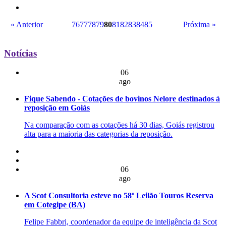
« Anterior
76
77
78
79
80
81
82
83
84
85
Próxima »
Notícias
06
ago
Fique Sabendo - Cotações de bovinos Nelore destinados à
reposição em Goiás
Na comparação com as cotações há 30 dias, Goiás registrou
alta para a maioria das categorias da reposição.
06
ago
A Scot Consultoria esteve no 58º Leilão Touros Reserva
em Cotegipe (BA)
Felipe Fabbri, coordenador da equipe de inteligência da Scot