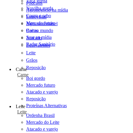
Vaca gorda
Podcasts
Novilha gorda
Agronegócio na mídia
Couro e sebo
Entrevistas
Mercado futuro
Agro sustentável
Cartas
Boi no mundo
Scot na mídia
Atacado
Radar Sanitário
Equivalentes
Leite
Grãos
Reposição
Carne
Carne
Boi gordo
Mercado futuro
Atacado e varejo
Reposição
Proteínas Alternativas
Leite
Leite
Ordenha Brasil
Mercado do Leite
Atacado e varejo