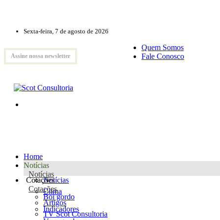
Sexta-feira, 7 de agosto de 2026
Quem Somos
Fale Conosco
Assine nossa newsletter
Home
Notícias
Notícias
Cotações
Notícias
Cotações
Clima
Boi gordo
Artigos
Indicadores
TV Scot Consultoria