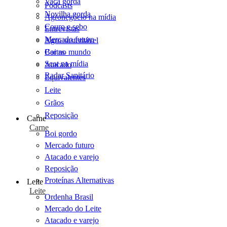
Vaca gorda
Podcasts
Novilha gorda
Agronegócio na mídia
Couro e sebo
Entrevistas
Mercado futuro
Agro sustentável
Cartas
Boi no mundo
Scot na mídia
Atacado
Radar Sanitário
Equivalentes
Leite
Grãos
Reposição
Carne
Carne
Boi gordo
Mercado futuro
Atacado e varejo
Reposição
Proteínas Alternativas
Leite
Leite
Ordenha Brasil
Mercado do Leite
Atacado e varejo