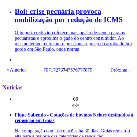
Boi: crise pecuária provoca
mobilização por redução de ICMS
O imposto reduzido oferece mais opção de venda para os
pecuaristas e aproxima o gado do centro consumidor. Ao
mesmo tempo, entretanto, pressiona o preço da arroba do boi
gordo em São Paulo, onde norma
« Anterior
70
71
72
73
74
75
76
77
78
79
Próxima »
Notícias
06
ago
Fique Sabendo - Cotações de bovinos Nelore destinados à
reposição em Goiás
Na comparação com as cotações há 30 dias, Goiás registrou
alta para a maioria das categorias da reposição.