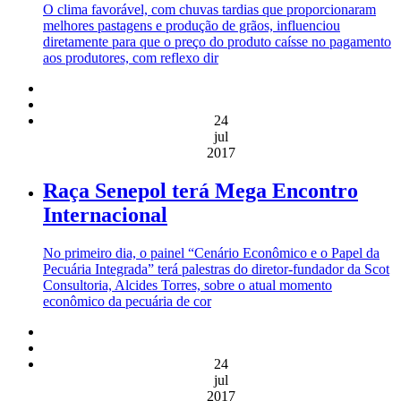
O clima favorável, com chuvas tardias que proporcionaram
melhores pastagens e produção de grãos, influenciou
diretamente para que o preço do produto caísse no pagamento
aos produtores, com reflexo dir
24
jul
2017
Raça Senepol terá Mega Encontro
Internacional
No primeiro dia, o painel “Cenário Econômico e o Papel da
Pecuária Integrada” terá palestras do diretor-fundador da Scot
Consultoria, Alcides Torres, sobre o atual momento
econômico da pecuária de cor
24
jul
2017