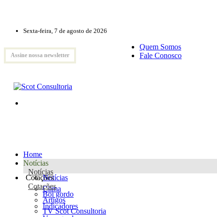
Sexta-feira, 7 de agosto de 2026
Quem Somos
Fale Conosco
Assine nossa newsletter
Home
Notícias
Notícias
Cotações
Notícias
Cotações
Clima
Boi gordo
Artigos
Indicadores
TV Scot Consultoria