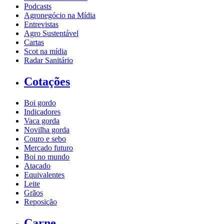
Podcasts
Agronegócio na Mídia
Entrevistas
Agro Sustentável
Cartas
Scot na mídia
Radar Sanitário
Cotações
Boi gordo
Indicadores
Vaca gorda
Novilha gorda
Couro e sebo
Mercado futuro
Boi no mundo
Atacado
Equivalentes
Leite
Grãos
Reposição
Carne