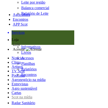
Leite por região
Balança comercial
Relatório de Leite
Agricultura
Encontros
APP Scot
Serviços
Loja
Loja
Informativos
Acessar
Livros
Notícias
Acessos
Clima
Planilhas
Artigos
Relatórios
TV Scot
Encontros
Podcasts
Agronegócio na mídia
Entrevistas
Agro sustentável
Cartas
Scot na mídia
Radar Sanitário