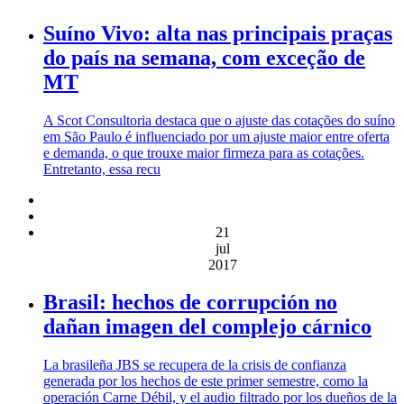
Suíno Vivo: alta nas principais praças
do país na semana, com exceção de
MT
A Scot Consultoria destaca que o ajuste das cotações do suíno
em São Paulo é influenciado por um ajuste maior entre oferta
e demanda, o que trouxe maior firmeza para as cotações.
Entretanto, essa recu
21
jul
2017
Brasil: hechos de corrupción no
dañan imagen del complejo cárnico
La brasileña JBS se recupera de la crisis de confianza
generada por los hechos de este primer semestre, como la
operación Carne Débil, y el audio filtrado por los dueños de la