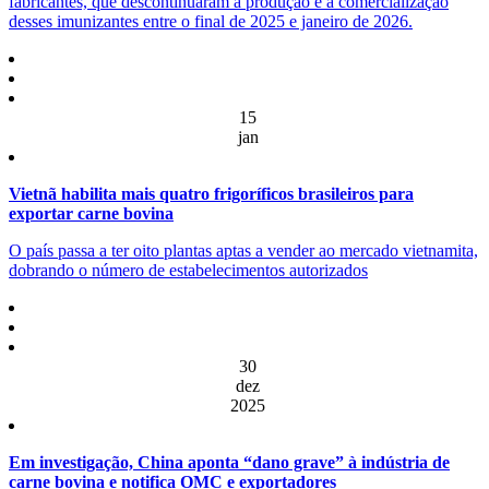
fabricantes, que descontinuaram a produção e a comercialização
desses imunizantes entre o final de 2025 e janeiro de 2026.
15
jan
Vietnã habilita mais quatro frigoríficos brasileiros para
exportar carne bovina
O país passa a ter oito plantas aptas a vender ao mercado vietnamita,
dobrando o número de estabelecimentos autorizados
30
dez
2025
Em investigação, China aponta “dano grave” à indústria de
carne bovina e notifica OMC e exportadores