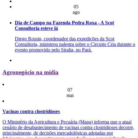
05
ago
Dia de Campo na Fazenda Pedra Roxa - A Scot
Consultoria esteve lá
Diego Rossin, coordenador das expedições da Scot
Consultoria, ministrou palestra sobre o Circuito Cria durante o
evento promovido pelo Siralta, no Pará.
Agronegócio na mídia
07
mai
Vacinas contra clostridioses
O Ministério da Agricultura e Pecuária (Mapa) informa que o atual
cenário de desabastecimento de vacinas contra clostridioses decorre,
principalmente, de decisões mercadológicas adotadas por