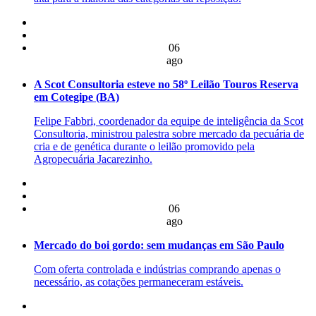
06
ago
A Scot Consultoria esteve no 58º Leilão Touros Reserva
em Cotegipe (BA)
Felipe Fabbri, coordenador da equipe de inteligência da Scot
Consultoria, ministrou palestra sobre mercado da pecuária de
cria e de genética durante o leilão promovido pela
Agropecuária Jacarezinho.
06
ago
Mercado do boi gordo: sem mudanças em São Paulo
Com oferta controlada e indústrias comprando apenas o
necessário, as cotações permaneceram estáveis.