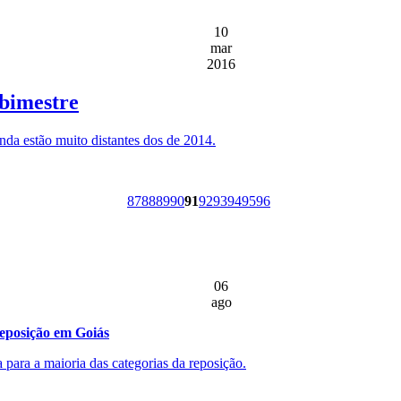
10
mar
2016
bimestre
da estão muito distantes dos de 2014.
87
88
89
90
91
92
93
94
95
96
06
ago
reposição em Goiás
 para a maioria das categorias da reposição.