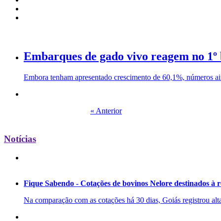
Embarques de gado vivo reagem no 1º 
Embora tenham apresentado crescimento de 60,1%, números ain
« Anterior
Notícias
Fique Sabendo - Cotações de bovinos Nelore destinados à 
Na comparação com as cotações há 30 dias, Goiás registrou alta