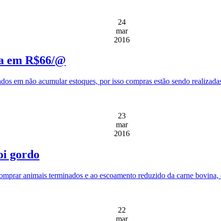
24
mar
2016
cia em R$66/@
ados em não acumular estoques, por isso compras estão sendo realizadas
23
mar
2016
oi gordo
mprar animais terminados e ao escoamento reduzido da carne bovina, os 
22
mar