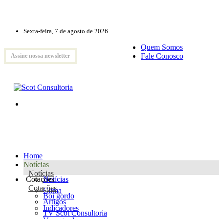
Sexta-feira, 7 de agosto de 2026
Quem Somos
Fale Conosco
Assine nossa newsletter
Home
Notícias
Notícias
Cotações
Notícias
Cotações
Clima
Boi gordo
Artigos
Indicadores
TV Scot Consultoria