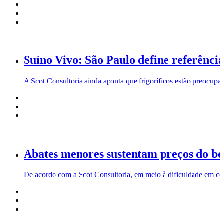
Suíno Vivo: São Paulo define referên
A Scot Consultoria ainda aponta que frigoríficos estão preocup
Abates menores sustentam preços do b
De acordo com a Scot Consultoria, em meio à dificuldade em co