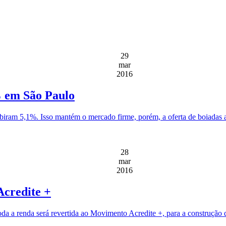
29
mar
2016
% em São Paulo
biram 5,1%. Isso mantém o mercado firme, porém, a oferta de boiadas a
28
mar
2016
Acredite +
toda a renda será revertida ao Movimento Acredite +, para a construçã