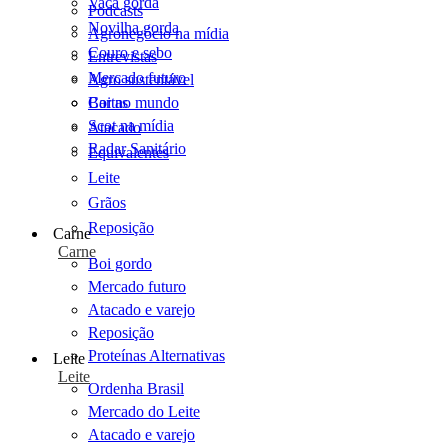
Vaca gorda
Podcasts
Novilha gorda
Agronegócio na mídia
Couro e sebo
Entrevistas
Mercado futuro
Agro sustentável
Cartas
Boi no mundo
Scot na mídia
Atacado
Radar Sanitário
Equivalentes
Leite
Grãos
Reposição
Carne
Carne
Boi gordo
Mercado futuro
Atacado e varejo
Reposição
Proteínas Alternativas
Leite
Leite
Ordenha Brasil
Mercado do Leite
Atacado e varejo