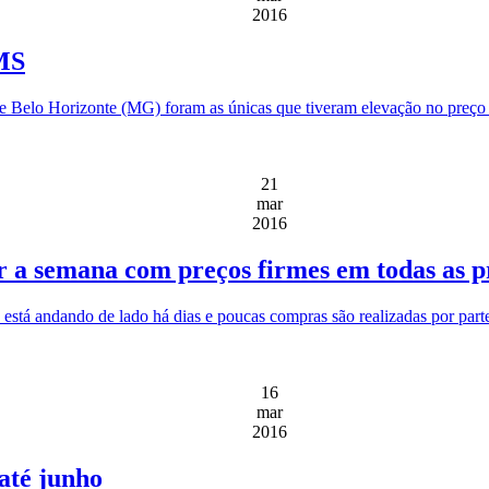
2016
 MS
 Belo Horizonte (MG) foram as únicas que tiveram elevação no preço 
21
mar
2016
r a semana com preços firmes em todas as p
 está andando de lado há dias e poucas compras são realizadas por parte
16
mar
2016
até junho