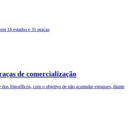
em 16 estados e 31 praças
raças de comercialização
 dos frigoríficos, com o objetivo de não acumular estoques, diante