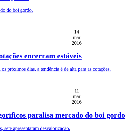
ado do boi gordo.
14
mar
2016
otações encerram estáveis
 os próximos dias, a tendência é de alta para as cotações.
11
mar
2016
goríficos paralisa mercado do boi gordo
s, sete apresentaram desvalorização.