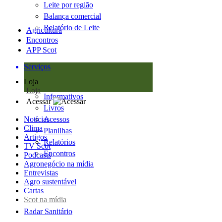
Leite por região
Balança comercial
Relatório de Leite
Agricultura
Encontros
APP Scot
Serviços
Loja
Loja
Informativos
Acessar
Livros
Notícias
Acessos
Clima
Planilhas
Artigos
Relatórios
TV Scot
Encontros
Podcasts
Agronegócio na mídia
Entrevistas
Agro sustentável
Cartas
Scot na mídia
Radar Sanitário