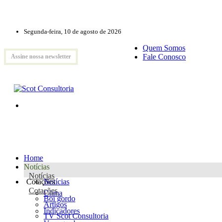
Segunda-feira, 10 de agosto de 2026
Quem Somos
Fale Conosco
Assine nossa newsletter
Home
Notícias
Notícias
Cotações
Notícias
Cotações
Clima
Boi gordo
Artigos
Indicadores
TV Scot Consultoria