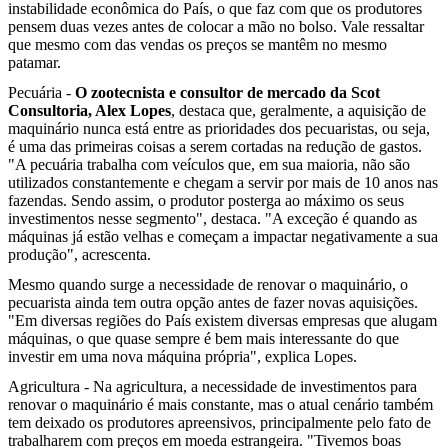
instabilidade econômica do País, o que faz com que os produtores
pensem duas vezes antes de colocar a mão no bolso. Vale ressaltar
que mesmo com das vendas os preços se mantêm no mesmo
patamar.
Pecuária -
O
zootecnista e consultor de mercado da Scot
Consultoria, Alex Lopes
, destaca que, geralmente, a aquisição de
maquinário nunca está entre as prioridades dos pecuaristas, ou seja,
é uma das primeiras coisas a serem cortadas na redução de gastos.
"A pecuária trabalha com veículos que, em sua maioria, não são
utilizados constantemente e chegam a servir por mais de 10 anos nas
fazendas. Sendo assim, o produtor posterga ao máximo os seus
investimentos nesse segmento", destaca. "A exceção é quando as
máquinas já estão velhas e começam a impactar negativamente a sua
produção", acrescenta.
Mesmo quando surge a necessidade de renovar o maquinário, o
pecuarista ainda tem outra opção antes de fazer novas aquisições.
"Em diversas regiões do País existem diversas empresas que alugam
máquinas, o que quase sempre é bem mais interessante do que
investir em uma nova máquina própria", explica Lopes.
Agricultura - Na agricultura, a necessidade de investimentos para
renovar o maquinário é mais constante, mas o atual cenário também
tem deixado os produtores apreensivos, principalmente pelo fato de
trabalharem com preços em moeda estrangeira. "Tivemos boas