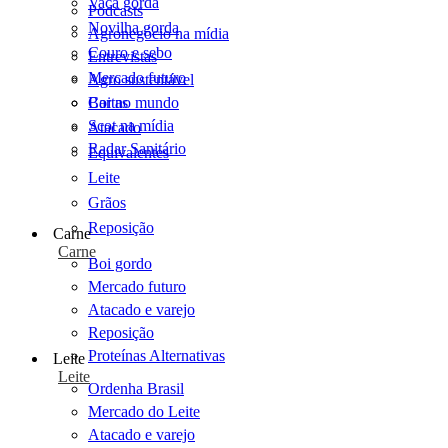
Vaca gorda
Podcasts
Novilha gorda
Agronegócio na mídia
Couro e sebo
Entrevistas
Mercado futuro
Agro sustentável
Cartas
Boi no mundo
Scot na mídia
Atacado
Radar Sanitário
Equivalentes
Leite
Grãos
Reposição
Carne
Carne
Boi gordo
Mercado futuro
Atacado e varejo
Reposição
Proteínas Alternativas
Leite
Leite
Ordenha Brasil
Mercado do Leite
Atacado e varejo