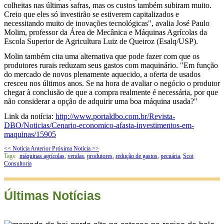
colheitas nas últimas safras, mas os custos também subiram muito.
Creio que eles só investirão se estiverem capitalizados e
necessitando muito de inovações tecnológicas", avalia José Paulo
Molim, professor da Área de Mecânica e Máquinas Agrícolas da
Escola Superior de Agricultura Luiz de Queiroz (Esalq/USP).
Molin também cita uma alternativa que pode fazer com que os
produtores rurais reduzam seus gastos com maquinário. "Em função
do mercado de novos plenamente aquecido, a oferta de usados
cresceu nos últimos anos. Se na hora de avaliar o negócio o produtor
chegar à conclusão de que a compra realmente é necessária, por que
não considerar a opção de adquirir uma boa máquina usada?"
Link da notícia:
http://www.portaldbo.com.br/Revista-
DBO/Noticias/Cenario-economico-afasta-investimentos-em-
maquinas/15905
<< Notícia Anterior
Próxima Notícia >>
Tags:
máquinas agrícolas
,
vendas
,
produtores
,
redução de gastos
,
pecuária
,
Scot
Consultoria
Últimas Notícias