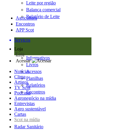
Leite por região
Balança comercial
Relatório de Leite
Agricultura
Encontros
APP Scot
Serviços
Loja
Loja
Informativos
Acessar
Livros
Notícias
Acessos
Clima
Planilhas
Artigos
Relatórios
TV Scot
Encontros
Podcasts
Agronegócio na mídia
Entrevistas
Agro sustentável
Cartas
Scot na mídia
Radar Sanitário