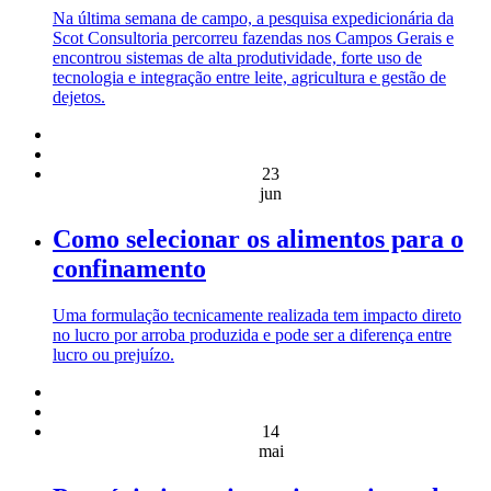
Na última semana de campo, a pesquisa expedicionária da
Scot Consultoria percorreu fazendas nos Campos Gerais e
encontrou sistemas de alta produtividade, forte uso de
tecnologia e integração entre leite, agricultura e gestão de
dejetos.
23
jun
Como selecionar os alimentos para o
confinamento
Uma formulação tecnicamente realizada tem impacto direto
no lucro por arroba produzida e pode ser a diferença entre
lucro ou prejuízo.
14
mai