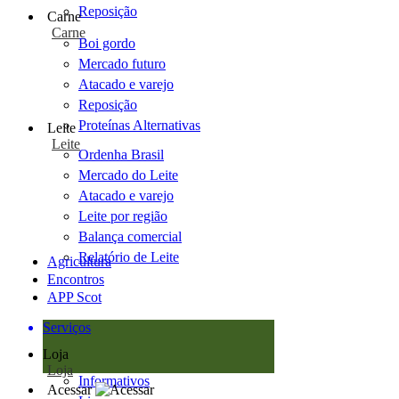
Reposição
Carne
Carne
Boi gordo
Mercado futuro
Atacado e varejo
Reposição
Proteínas Alternativas
Leite
Leite
Ordenha Brasil
Mercado do Leite
Atacado e varejo
Leite por região
Balança comercial
Relatório de Leite
Agricultura
Encontros
APP Scot
Serviços
Loja
Loja
Informativos
Acessar