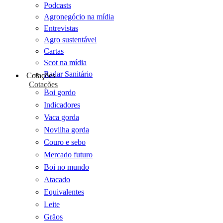
Podcasts
Agronegócio na mídia
Entrevistas
Agro sustentável
Cartas
Scot na mídia
Radar Sanitário
Cotações
Cotações
Boi gordo
Indicadores
Vaca gorda
Novilha gorda
Couro e sebo
Mercado futuro
Boi no mundo
Atacado
Equivalentes
Leite
Grãos