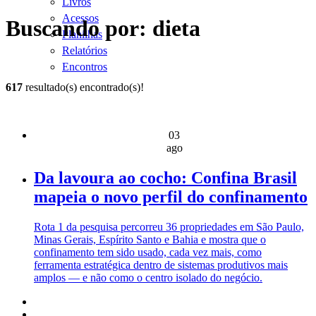
Livros
Acessos
Buscando por: dieta
Planilhas
Relatórios
Encontros
617
resultado(s) encontrado(s)!
03
ago
Da lavoura ao cocho: Confina Brasil
mapeia o novo perfil do confinamento
Rota 1 da pesquisa percorreu 36 propriedades em São Paulo,
Minas Gerais, Espírito Santo e Bahia e mostra que o
confinamento tem sido usado, cada vez mais, como
ferramenta estratégica dentro de sistemas produtivos mais
amplos — e não como o centro isolado do negócio.