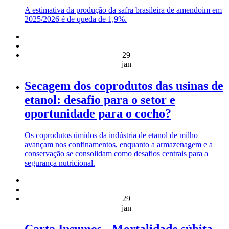
A estimativa da produção da safra brasileira de amendoim em
2025/2026 é de queda de 1,9%.
29
jan
Secagem dos coprodutos das usinas de
etanol: desafio para o setor e
oportunidade para o cocho?
Os coprodutos úmidos da indústria de etanol de milho
avançam nos confinamentos, enquanto a armazenagem e a
conservação se consolidam como desafios centrais para a
segurança nutricional.
29
jan