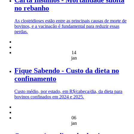
Carta Insumos - Mortalidade súbita
no rebanho
As clostridioses estão entre as principais causas de morte de
bovinos, e a vacinação é fundamental para reduzir essas
perdas.
14
jan
Fique Sabendo - Custo da dieta no
confinamento
Custo médio, por estado, em R$/cabeça/dia, da dieta para
bovinos confinados em 2024 e 2025.
06
jan