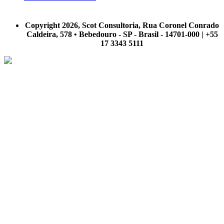
A Scot Consultoria não se responsabiliza por negócios realizados a partir das informações contidas em
nosso site.
Copyright 2026, Scot Consultoria, Rua Coronel Conrado
Caldeira, 578 • Bebedouro - SP - Brasil - 14701-000 | +55
17 3343 5111