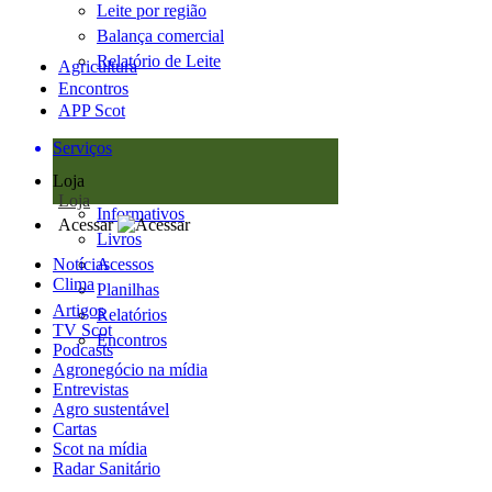
Leite por região
Balança comercial
Relatório de Leite
Agricultura
Encontros
APP Scot
Serviços
Loja
Loja
Informativos
Acessar
Livros
Notícias
Acessos
Clima
Planilhas
Artigos
Relatórios
TV Scot
Encontros
Podcasts
Agronegócio na mídia
Entrevistas
Agro sustentável
Cartas
Scot na mídia
Radar Sanitário