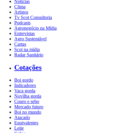
Notícias
Clima
Artigos
Tv Scot Consultoria
Podcasts
Agronegócio na Mídia
Entrevistas
Agro Sustentável
Cartas
Scot na mídia
Radar Sanitário
Cotações
Boi gordo
Indicadores
Vaca gorda
Novilha gorda
Couro e sebo
Mercado futuro
Boi no mundo
Atacado
Equivalentes
Leite