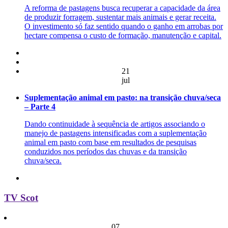
A reforma de pastagens busca recuperar a capacidade da área
de produzir forragem, sustentar mais animais e gerar receita.
O investimento só faz sentido quando o ganho em arrobas por
hectare compensa o custo de formação, manutenção e capital.
21
jul
Suplementação animal em pasto: na transição chuva/seca
– Parte 4
Dando continuidade à sequência de artigos associando o
manejo de pastagens intensificadas com a suplementação
animal em pasto com base em resultados de pesquisas
conduzidos nos períodos das chuvas e da transição
chuva/seca.
TV Scot
07