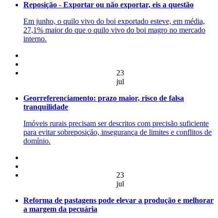
Reposição - Exportar ou não exportar, eis a questão
Em junho, o quilo vivo do boi exportado esteve, em média,
27,1% maior do que o quilo vivo do boi magro no mercado
interno.
23
jul
Georreferenciamento: prazo maior, risco de falsa
tranquilidade
Imóveis rurais precisam ser descritos com precisão suficiente
para evitar sobreposição, insegurança de limites e conflitos de
domínio.
23
jul
Reforma de pastagens pode elevar a produção e melhorar
a margem da pecuária