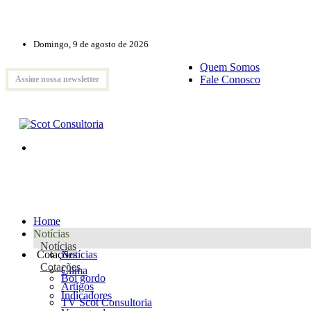
Domingo, 9 de agosto de 2026
Quem Somos
Fale Conosco
Assine nossa newsletter
Home
Notícias
Notícias
Cotações
Notícias
Cotações
Clima
Boi gordo
Artigos
Indicadores
TV Scot Consultoria