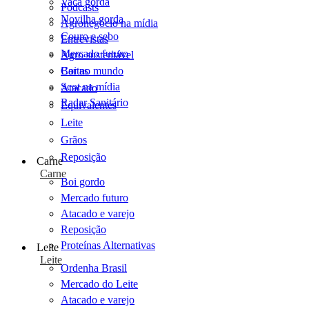
Vaca gorda
Podcasts
Novilha gorda
Agronegócio na mídia
Couro e sebo
Entrevistas
Mercado futuro
Agro sustentável
Cartas
Boi no mundo
Scot na mídia
Atacado
Radar Sanitário
Equivalentes
Leite
Grãos
Reposição
Carne
Carne
Boi gordo
Mercado futuro
Atacado e varejo
Reposição
Proteínas Alternativas
Leite
Leite
Ordenha Brasil
Mercado do Leite
Atacado e varejo