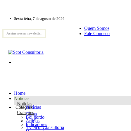
Sexta-feira, 7 de agosto de 2026
Quem Somos
Fale Conosco
Assine nossa newsletter
Home
Notícias
Notícias
Cotações
Notícias
Cotações
Clima
Boi gordo
Artigos
Indicadores
TV Scot Consultoria