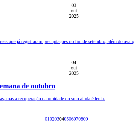
03
out
2025
áreas que já registraram precipitações no fim de setembro, além do ava
04
out
2025
 semana de outubro
as, mas a recuperação da umidade do solo ainda é lenta.
01
02
03
04
05
06
07
08
09