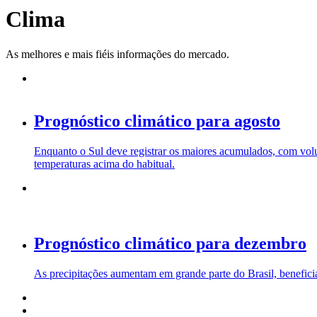
Clima
As melhores e mais fiéis informações do mercado.
Prognóstico climático para agosto
Enquanto o Sul deve registrar os maiores acumulados, com volu
temperaturas acima do habitual.
Prognóstico climático para dezembro
As precipitações aumentam em grande parte do Brasil, benefici