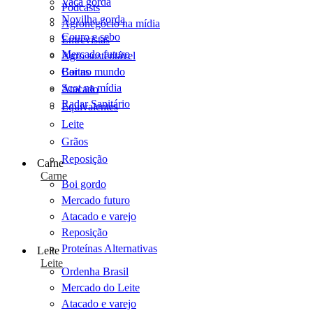
Vaca gorda
Podcasts
Novilha gorda
Agronegócio na mídia
Couro e sebo
Entrevistas
Mercado futuro
Agro sustentável
Cartas
Boi no mundo
Scot na mídia
Atacado
Radar Sanitário
Equivalentes
Leite
Grãos
Reposição
Carne
Carne
Boi gordo
Mercado futuro
Atacado e varejo
Reposição
Proteínas Alternativas
Leite
Leite
Ordenha Brasil
Mercado do Leite
Atacado e varejo