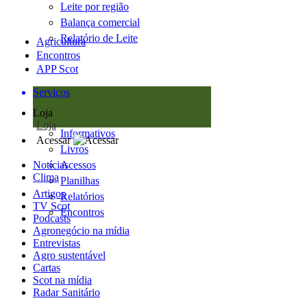
Leite por região
Balança comercial
Relatório de Leite
Agricultura
Encontros
APP Scot
Serviços
Loja
Loja
Informativos
Acessar
Livros
Notícias
Acessos
Clima
Planilhas
Artigos
Relatórios
TV Scot
Encontros
Podcasts
Agronegócio na mídia
Entrevistas
Agro sustentável
Cartas
Scot na mídia
Radar Sanitário