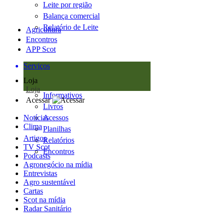
Leite por região
Balança comercial
Relatório de Leite
Agricultura
Encontros
APP Scot
Serviços
Loja
Loja
Informativos
Acessar
Livros
Notícias
Acessos
Clima
Planilhas
Artigos
Relatórios
TV Scot
Encontros
Podcasts
Agronegócio na mídia
Entrevistas
Agro sustentável
Cartas
Scot na mídia
Radar Sanitário