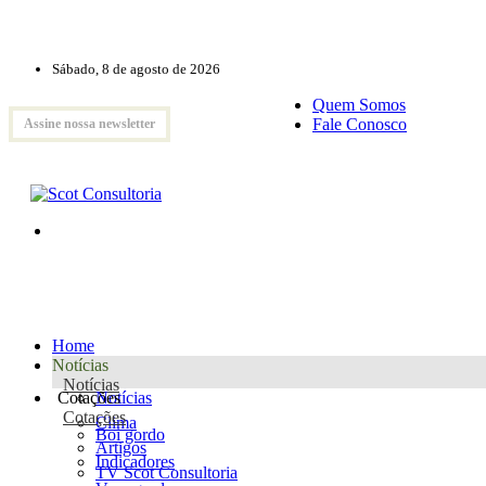
Sábado, 8 de agosto de 2026
Quem Somos
Fale Conosco
Assine nossa newsletter
Home
Notícias
Notícias
Cotações
Notícias
Cotações
Clima
Boi gordo
Artigos
Indicadores
TV Scot Consultoria