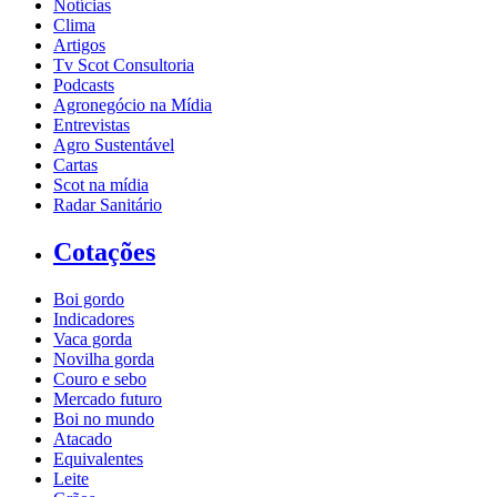
Notícias
Clima
Artigos
Tv Scot Consultoria
Podcasts
Agronegócio na Mídia
Entrevistas
Agro Sustentável
Cartas
Scot na mídia
Radar Sanitário
Cotações
Boi gordo
Indicadores
Vaca gorda
Novilha gorda
Couro e sebo
Mercado futuro
Boi no mundo
Atacado
Equivalentes
Leite