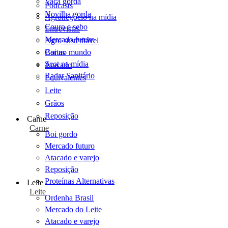
Vaca gorda
Podcasts
Novilha gorda
Agronegócio na mídia
Couro e sebo
Entrevistas
Mercado futuro
Agro sustentável
Cartas
Boi no mundo
Scot na mídia
Atacado
Radar Sanitário
Equivalentes
Leite
Grãos
Reposição
Carne
Carne
Boi gordo
Mercado futuro
Atacado e varejo
Reposição
Proteínas Alternativas
Leite
Leite
Ordenha Brasil
Mercado do Leite
Atacado e varejo