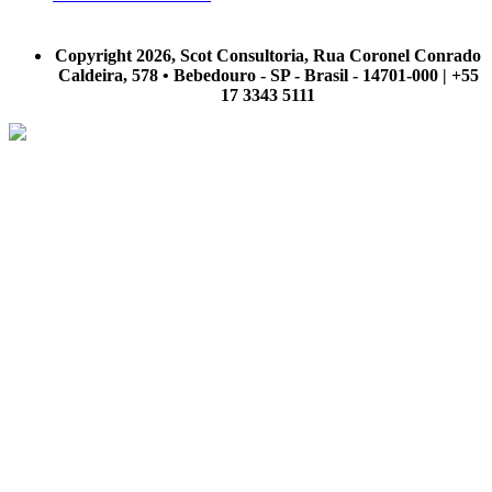
A Scot Consultoria não se responsabiliza por negócios realizados a partir das informações contidas em
nosso site.
Copyright 2026, Scot Consultoria, Rua Coronel Conrado
Caldeira, 578 • Bebedouro - SP - Brasil - 14701-000 | +55
17 3343 5111