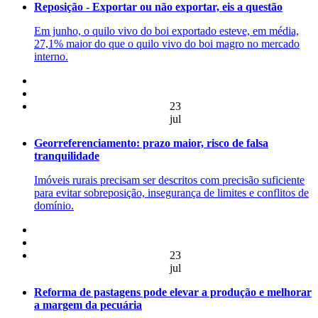
Reposição - Exportar ou não exportar, eis a questão
Em junho, o quilo vivo do boi exportado esteve, em média,
27,1% maior do que o quilo vivo do boi magro no mercado
interno.
23
jul
Georreferenciamento: prazo maior, risco de falsa
tranquilidade
Imóveis rurais precisam ser descritos com precisão suficiente
para evitar sobreposição, insegurança de limites e conflitos de
domínio.
23
jul
Reforma de pastagens pode elevar a produção e melhorar
a margem da pecuária