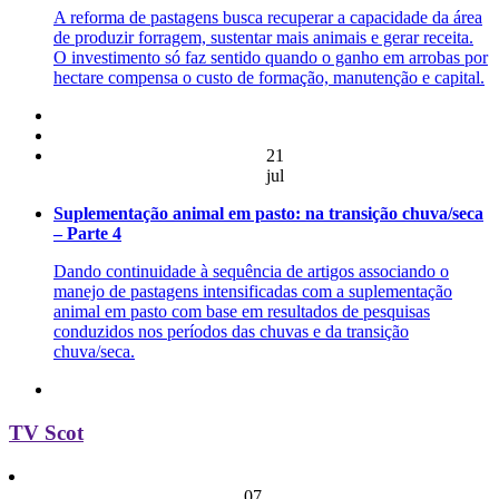
A reforma de pastagens busca recuperar a capacidade da área
de produzir forragem, sustentar mais animais e gerar receita.
O investimento só faz sentido quando o ganho em arrobas por
hectare compensa o custo de formação, manutenção e capital.
21
jul
Suplementação animal em pasto: na transição chuva/seca
– Parte 4
Dando continuidade à sequência de artigos associando o
manejo de pastagens intensificadas com a suplementação
animal em pasto com base em resultados de pesquisas
conduzidos nos períodos das chuvas e da transição
chuva/seca.
TV Scot
07